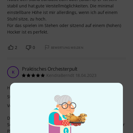
stabil und hat gute Verstellmöglichkeiten. Die minimal
einstellbare Höhe ist mir allerdings, wenn ich auf einem
Stuhl sitze, zu hoch.
Für das spielen im Stehen oder sitzend auf einem (hohen)
Hocker ist es perfekt.
2
0
BEWERTUNG MELDEN
Praktisches Orchesterpult
K
KendraBerndt 18.04.2023
Handling
Stabilität
Verarbeitung
Das Orchesterpult ist stabil und lässt sich einfach ohne
Schraube in der Höhe feststellen. Lediglich die Neigung der
Platte sitzt etwas locker. Sie verstellt sich bei wenig