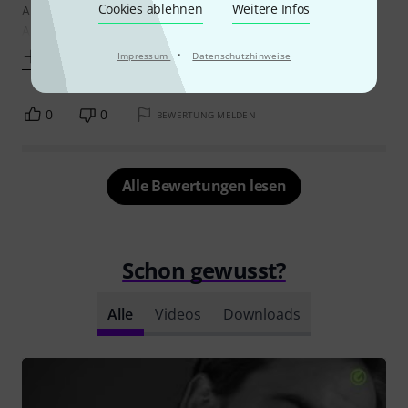
Cookies ablehnen
Weitere Infos
Angebot gibt, ist schon erstaunlich.
Aber es gibt ja diesen wirklich tollen
·
Mehr anzeigen
Impressum
Datenschutzhinweise
0
0
BEWERTUNG MELDEN
Alle Bewertungen lesen
Schon gewusst?
Alle
Videos
Downloads