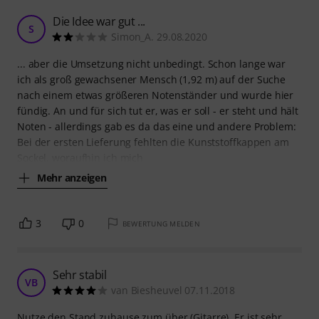
Die Idee war gut ...
S
Simon_A. 29.08.2020
... aber die Umsetzung nicht unbedingt. Schon lange war
ich als groß gewachsener Mensch (1,92 m) auf der Suche
nach einem etwas größeren Notenständer und wurde hier
fündig. An und für sich tut er, was er soll - er steht und hält
Noten - allerdings gab es da das eine und andere Problem:
Bei der ersten Lieferung fehlten die Kunststoffkappen am
Sockel, woraufhin ich mich
Mehr anzeigen
3
0
BEWERTUNG MELDEN
Sehr stabil
VB
van Biesheuvel 07.11.2018
Nutze den Stand zuhause zum über (Gitarre). Er ist sehr