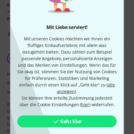
Belastung. Ansonsten ist die Auszughöhe sehr gut für
+1,8m Menschen geeignet. Aber auch im Sitzen spielen
geht ohne Probleme.
Mit Liebe serviert!
1
0
BEWERTUNG MELDEN
Mit unseren Cookies möchten wir Ihnen ein
fluffiges Einkaufserlebnis mit allem was
dazugehört bieten. Dazu zählen zum Beispiel
Endlich ein hohes Notenpult
MM
passende Angebote, personalisierte Anzeigen
Markus M 22.10.2024
und das Merken von Einstellungen. Wenn das für
Sie okay ist, stimmen Sie der Nutzung von Cookies
Handling
für Präferenzen, Statistiken und Marketing
Stabilität
einfach durch einen Klick auf „Geht klar“ zu (
alle
anzeigen
).
Verarbeitung
Sie können Ihre erteilte Zustimmung jederzeit
Eine Sache, die ich bei den herkömmlichen Notenpulten
über die Cookie-Einstellungen (
hier
) widerrufen.
noch nie verstanden habe ist, dass sie allesamt so niedrig
sind. Wenn man nicht gerade sitzt oder maximal 1,70 groß
Geht klar
ist, muss man immer nach unten schauen - nicht gerade
ideal für Mikrofonaufnahmen. Dass es hier quasi gar kein