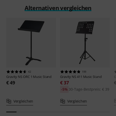
Alternativen vergleichen
42
199
Gravity
NS ORC 1 Music Stand
Gravity
NS 411 Music Stand
G
€ 49
€ 37
-5%
30-Tage-Bestpreis: € 39
Vergleichen
Vergleichen