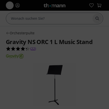
Suche 
Orchesterpulte
Gravity NS ORC 1 L Music Stand
4.3 von 5 Sternen aus 22 Kundenbewertungen
(
22
)