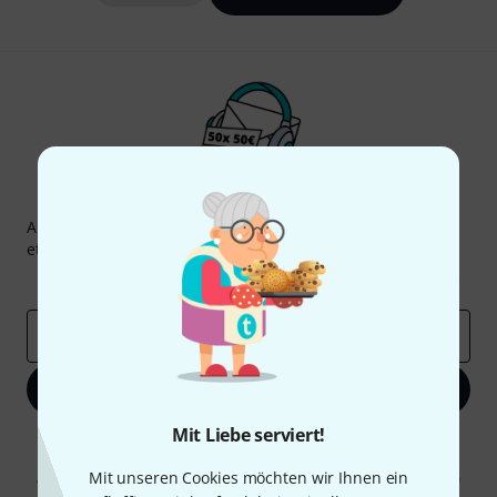
Thomann Newsletter
Abonniere den Thomann Newsletter und gewinne mit
etwas Glück einen von
50 Gutscheinen
über jeweils
50€
!
Inspirierende Beiträge
Deals
Thomann Insights
E-Mail-Adresse
*
Jetzt anmelden
Mit Liebe serviert!
Mit Klick auf „Jetzt anmelden“ stimmen Sie dem Erhalt von E-Mail-
Werbung und einer Messung des E-Mail-Nutzungsverhaltens zu. Die
Mit unseren Cookies möchten wir Ihnen ein
Abmeldung ist jederzeit möglich. Weitere Informationen finden Sie in
unseren
Datenschutzhinweisen
.