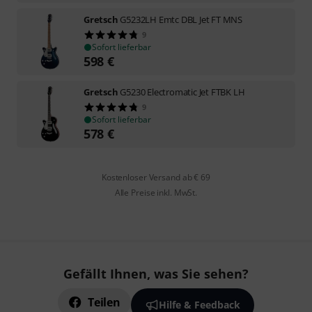
Gretsch
G5232LH Emtc DBL Jet FT MNS
9
Sofort lieferbar
598
€
Gretsch
G5230 Electromatic Jet FTBK LH
9
Sofort lieferbar
578
€
Kostenloser Versand ab € 69
Alle Preise inkl. MwSt.
Gefällt Ihnen, was Sie sehen?
Teilen
Hilfe & Feedback