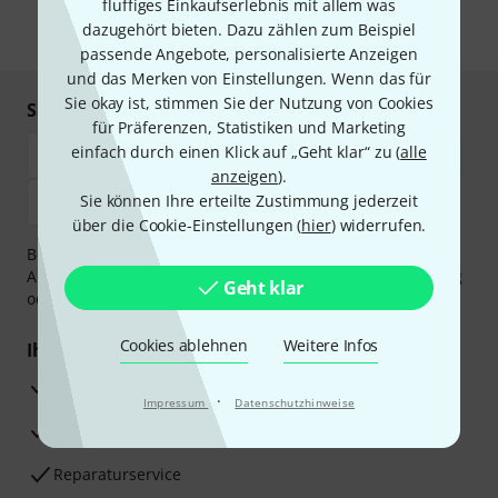
fluffiges Einkaufserlebnis mit allem was
dazugehört bieten. Dazu zählen zum Beispiel
* Pflichtfeld
passende Angebote, personalisierte Anzeigen
und das Merken von Einstellungen. Wenn das für
Sie okay ist, stimmen Sie der Nutzung von Cookies
Sicher einkaufen & bezahlen
für Präferenzen, Statistiken und Marketing
einfach durch einen Klick auf „Geht klar“ zu (
alle
anzeigen
).
Sie können Ihre erteilte Zustimmung jederzeit
über die Cookie-Einstellungen (
hier
) widerrufen.
Bezahlen Sie vertraulich und sicher per Vorkasse, PayPal,
Amazon Pay,
Klarna Sofort bezahlen
,
Klarna Ratenzahlung
Geht klar
oder Kreditkarte.
Cookies ablehnen
Weitere Infos
Ihre Vorteile
3 Jahre Thomann Garantie
·
Impressum
Datenschutzhinweise
30 Tage Money-Back-Garantie
Reparaturservice