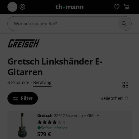
Suche 
Gretsch Linkshänder E-
Gitarren
Beratung
3
Produkte
·
Filter
Beliebtheit
Gretsch
G2622 Streamliner GM LH
6
Sofort lieferbar
579
€