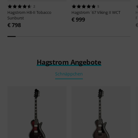
2
5
Hagstrom
H8-II Tobacco
Hagstrom
´67 Viking II WCT
H
Sunburst
F
€ 999
€ 798
Hagstrom Angebote
Schnäppchen