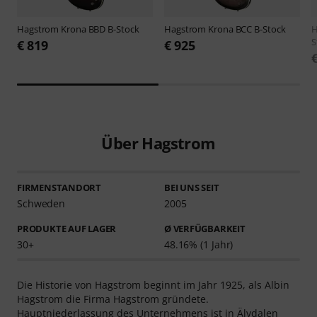
Hagstrom
Krona BBD B-Stock
Hagstrom
Krona BCC B-Stock
H
S
€ 819
€ 925
Über Hagstrom
FIRMENSTANDORT
BEI UNS SEIT
Schweden
2005
PRODUKTE AUF LAGER
Ø VERFÜGBARKEIT
30+
48.16% (1 Jahr)
Die Historie von Hagstrom beginnt im Jahr 1925, als Albin
Hagstrom die Firma Hagstrom gründete.
Hauptniederlassung des Unternehmens ist in Älvdalen