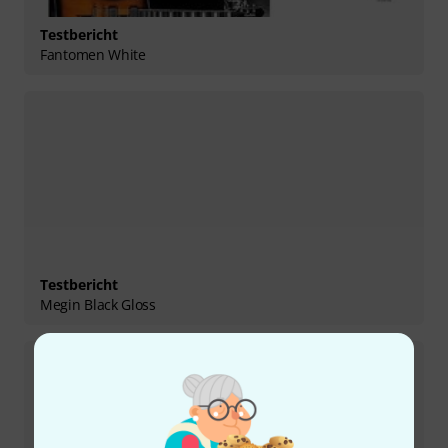
Testbericht
Fantomen White
Testbericht
Megin Black Gloss