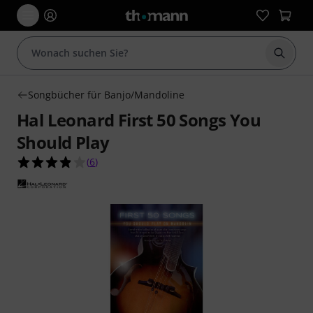
Suche 
Songbücher für Banjo/Mandoline
Hal Leonard First 50 Songs You
Should Play
3.8 von 5 Sternen aus 6 Kundenbewertungen
(
6
)