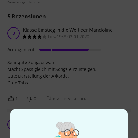
Bewertungsrichtlinien
5
Rezensionen
Klasse Einstieg in die Welt der Mandoline
B
bow1958 02.01.2020
Arrangement
Sehr gute Songauswahl.
Macht Spass gleich mit Songs einzusteigen.
Gute Darstellung der Akkorde.
Gute Tabs.
1
0
BEWERTUNG MELDEN
Gut für den Einstieg mit der Mandoline....
DJ
Dieter J. 21.04.2022