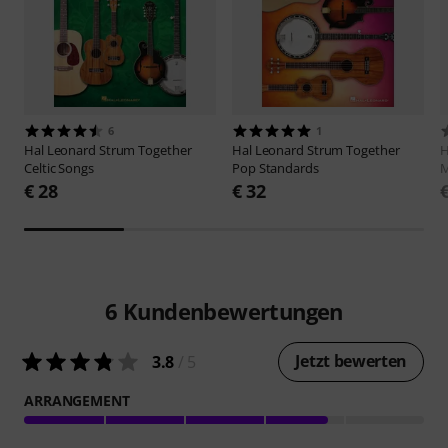
6
1
Hal Leonard
Strum Together
Hal Leonard
Strum Together
H
Celtic Songs
Pop Standards
M
€ 28
€ 32
6
Kundenbewertungen
Jetzt bewerten
3.8
/ 5
ARRANGEMENT