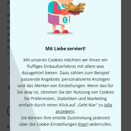
Arrangement
allerdings hauptsächlich für den Bereich Bluegrass und
sonstige amerikanischer Musik. Irische oder sonstige
europäische Musik ist kaum vorhanden, nur einige Stücke
aus Italien wie "O sole mio".
Abgerundet durch einige Posongs von Led Zeppelin, Rod
Stewart und REM.
Mit Liebe serviert!
Insgesamt ganz brauchbar. Das Buch ist allerdings nur in
Mit unseren Cookies möchten wir Ihnen ein
TAB gehalten, auf Noten wird ganz
fluffiges Einkaufserlebnis mit allem was
Mehr anzeigen
dazugehört bieten. Dazu zählen zum Beispiel
passende Angebote, personalisierte Anzeigen
und das Merken von Einstellungen. Wenn das für
1
0
BEWERTUNG MELDEN
Sie okay ist, stimmen Sie der Nutzung von Cookies
für Präferenzen, Statistiken und Marketing
einfach durch einen Klick auf „Geht klar“ zu (
alle
Gute Songs, Viel für Alle
SX
anzeigen
).
Shawn X 22.07.2022
Sie können Ihre erteilte Zustimmung jederzeit
über die Cookie-Einstellungen (
hier
) widerrufen.
Arrangement