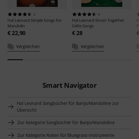
2
6
Hal Leonard
Simple Songs For
Hal Leonard
Strum Together
H
Mandolin
Celtic Songs
P
€ 22,90
€ 28
Vergleichen
Vergleichen
Smart Navigator
Hal Leonard Songbücher für Banjo/Mandoline zur
Übersicht
Zur Kategorie Songbücher für Banjo/Mandoline
Zur Kategorie Noten für Bluegrass-Instrumente