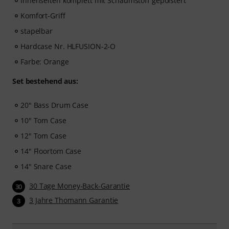
Innenseiten komplett mit Schaumstoff gepolstert
Komfort-Griff
stapelbar
Hardcase Nr. HLFUSION-2-O
Farbe: Orange
Set bestehend aus:
20" Bass Drum Case
10" Tom Case
12" Tom Case
14" Floortom Case
14" Snare Case
30 Tage Money-Back-Garantie
30
3 Jahre Thomann Garantie
3