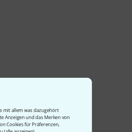
l
is mit allem was dazugehört
rte Anzeigen und das Merken von
von Cookies für Präferenzen,
u (
alle anzeigen
).