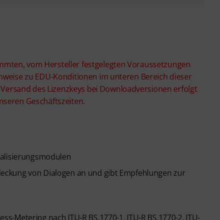
mmten, vom Hersteller festgelegten Voraussetzungen
inweise zu EDU-Konditionen im unteren Bereich dieser
r Versand des Lizenzkeys bei Downloadversionen erfolgt
nseren Geschäftszeiten.
ualisierungsmodulen
berdeckung von Dialogen an und gibt Empfehlungen zur
s-Metering nach ITU-R BS.1770-1, ITU-R BS.1770-2, ITU-