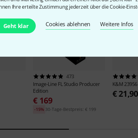
nnen Ihre erteilte Zustimmung jederzeit über die Cookie-Einst
Cookies ablehnen
Weitere Infos
Geht klar
473
Image-Line
FL Studio Producer
K&M
23956 
Edition
€ 21,9
€ 169
-15%
30-Tage-Bestpreis: € 199