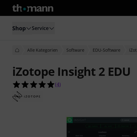
Shop
Service
Alle Kategorien
Software
EDU-Software
iZo
iZotope Insight 2 EDU
5.0 von 5 Sternen aus 4 Kundenbe
(
4
)