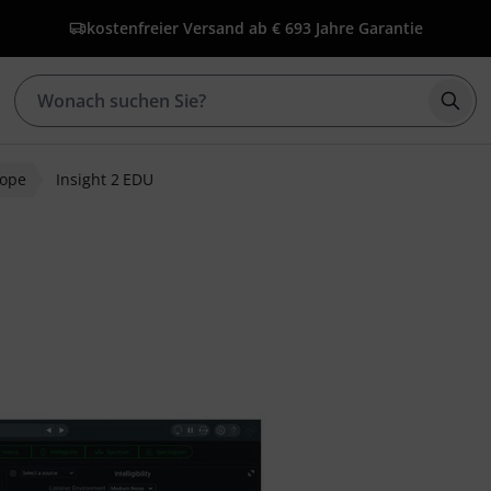
kostenfreier Versand ab € 69
3 Jahre Garantie
Such
tope
Insight 2 EDU
wertungen