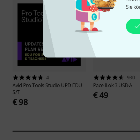
Sie kö
4
930
Avid
Pro Tools Studio UPD EDU
Pace
iLok 3 USB-A
S/T
€ 49
€ 98