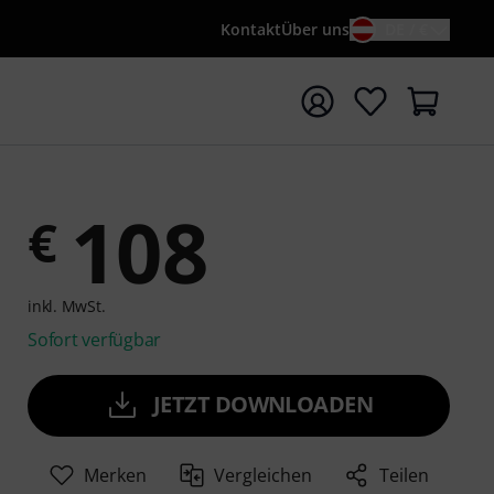
Kontakt
Über uns
DE / €
e mit Suchwort {searchTerm} starten
108
€
inkl. MwSt.
Sofort verfügbar
JETZT DOWNLOADEN
Merken
Vergleichen
Teilen