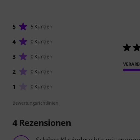
5
5 Kunden
4
0 Kunden
3
0 Kunden
VERARB
2
0 Kunden
1
0 Kunden
Bewertungsrichtlinien
4
Rezensionen
Schöne Klavierleuchte mit angen