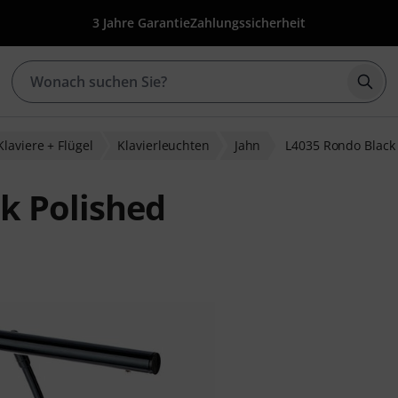
3 Jahre Garantie
Zahlungssicherheit
Such
Klaviere + Flügel
Klavierleuchten
Jahn
L4035 Rondo Black
k Polished
wertungen