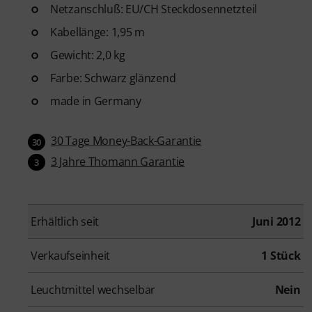
Netzanschluß: EU/CH Steckdosennetzteil
Kabellänge: 1,95 m
Gewicht: 2,0 kg
Farbe: Schwarz glänzend
made in Germany
30 Tage Money-Back-Garantie
30
3 Jahre Thomann Garantie
3
Erhältlich seit
Juni 2012
Verkaufseinheit
1 Stück
Leuchtmittel wechselbar
Nein