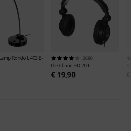
Lamp Rondo L 403 B-
2690
the t.bone
HD 200
A
€ 19,90
€