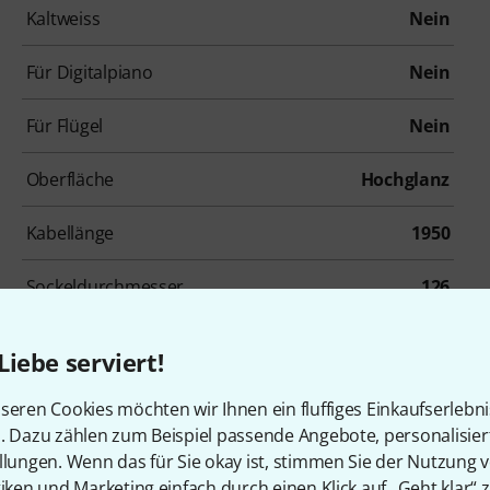
Kaltweiss
Nein
Für Digitalpiano
Nein
Für Flügel
Nein
Oberfläche
Hochglanz
Kabellänge
1950
Sockeldurchmesser
126
Gewicht
2
Liebe serviert!
seren Cookies möchten wir Ihnen ein fluffiges Einkaufserlebn
n. Dazu zählen zum Beispiel passende Angebote, personalisie
llungen. Wenn das für Sie okay ist, stimmen Sie der Nutzung 
tiken und Marketing einfach durch einen Klick auf „Geht klar“ z