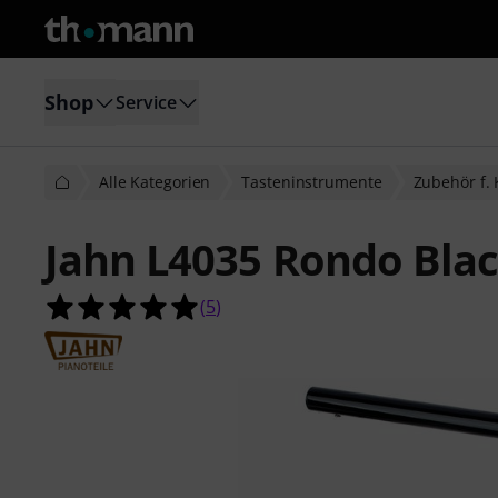
Shop
Service
Alle Kategorien
Tasteninstrumente
Zubehör f. 
Jahn L4035 Rondo Blac
5.0 von 5 Sternen aus 5 Kundenbe
(
5
)