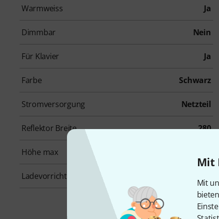
Warmweiss
Ja
Dimmbar
Nein
Für Klavier
Ja
Farbe
Schwarz
Stromversorgung
Netzteil
Reflektor Breite
280
Höhe max
370
Mit 
Ladevorrichtung
Nein
Mit un
biete
Einste
Statis