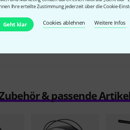
nnen Ihre erteilte Zustimmung jederzeit über die Cookie-Einst
Cookies ablehnen
Weitere Infos
Jahn Piano-Lamp Rondo L 403 B-Stock
Geht klar
Ggf. mit leichten Gebrauchsspuren
€ 288
Zubehör & passende Artike