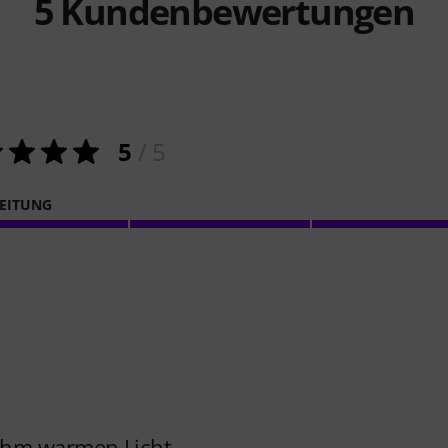
5
Kundenbewertungen
5
/ 5
EITUNG
ehm warmen Licht