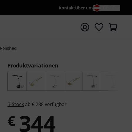
Kontakt
Über uns
DE / €
e mit Suchwort {searchTerm} starten
 Polished
Produktvariationen
B-Stock
ab € 288 verfügbar
344
€