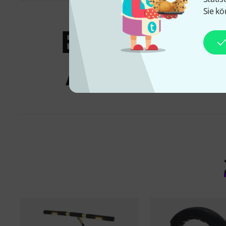
Sie kö
Bundles &
Angebote