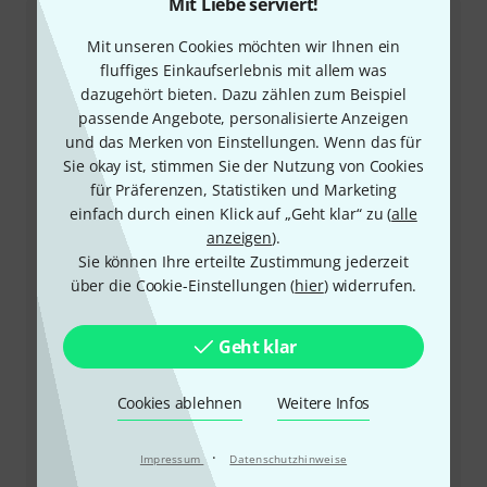
Mit Liebe serviert!
Kundenservice
Mit unseren Cookies möchten wir Ihnen ein
fluffiges Einkaufserlebnis mit allem was
dazugehört bieten. Dazu zählen zum Beispiel
passende Angebote, personalisierte Anzeigen
und das Merken von Einstellungen. Wenn das für
Sie okay ist, stimmen Sie der Nutzung von Cookies
für Präferenzen, Statistiken und Marketing
einfach durch einen Klick auf „Geht klar“ zu (
alle
anzeigen
).
Sie können Ihre erteilte Zustimmung jederzeit
+43-13850157
über die Cookie-Einstellungen (
hier
) widerrufen.
Unser Thomann Team Kundenservice steht Ihnen bei
Geht klar
allen Fragen und Problemen nach dem Kauf zur Seite.
Kundennummer bereithalten
Cookies ablehnen
Weitere Infos
Öffnungszeiten
·
Impressum
Datenschutzhinweise