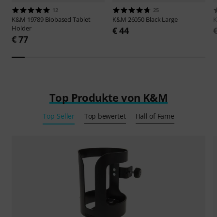
12
25
K&M
19789 Biobased Tablet
K&M
26050 Black Large
Holder
€ 44
€ 77
Top Produkte von K&M
Top-Seller
Top bewertet
Hall of Fame