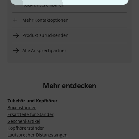
Rückruf vereinbaren
Mehr Kontaktoptionen
Produkt zurücksenden
Alle Ansprechpartner
Mehr entdecken
Zubehör und Kopfhörer
Boxenständer
Ersatzteile für Ständer
Geschenkartikel
Kopfhörerständer
Lautsprecher Distanzstangen