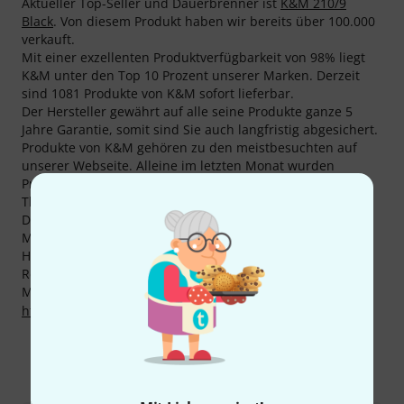
Aktueller Top-Seller und Dauerbrenner ist
K&M 210/9
Black
. Von diesem Produkt haben wir bereits über 100.000
verkauft.
Mit einer exzellenten Produktverfügbarkeit von 98% liegt
K&M unter den Top 10 Prozent unserer Marken. Derzeit
sind 1081 Produkte von K&M sofort lieferbar.
Der Hersteller gewährt auf alle seine Produkte ganze 5
Jahre Garantie, somit sind Sie auch langfristig abgesichert.
Produkte von K&M gehören zu den meistbesuchten auf
unserer Webseite. Alleine im letzten Monat wurden
Produkte des Herstellers über 1.4 Millionen Mal im
Thomann Online-Store aufgerufen.
Das Equipment von K&M wird von vielen bekannten
Musikern verwendet, darunter
Silbermond
, Aloha from
Hell, Die Happy, Emil Bulls, H-Blockx, Reamonn,
Revolverheld und Söhne Mannheims.
Mehr Informationen zum Hersteller finden Sie auf
http://www.k-m.de
So erreichen Sie uns