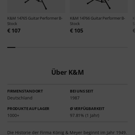
K&M
14765 Guitar Performer B-
K&M
14766 Guitar Performer B-
Stock
Stock
S
€ 107
€ 105
Über K&M
FIRMENSTANDORT
BEI UNS SEIT
Deutschland
1987
PRODUKTE AUF LAGER
Ø VERFÜGBARKEIT
1000+
97.81% (1 Jahr)
Die Historie der Firma König & Meyer beginnt im Jahr 1949.