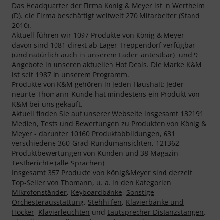
Das Headquarter der Firma König & Meyer ist in Wertheim
(D). die Firma beschäftigt weltweit 270 Mitarbeiter (Stand
2010).
Aktuell führen wir 1097 Produkte von König & Meyer –
davon sind 1081 direkt ab Lager Treppendorf verfügbar
(und natürlich auch in unserem Laden antestbar) und 9
Angebote in unseren aktuellen Hot Deals. Die Marke K&M
ist seit 1987 in unserem Programm.
Produkte von K&M gehören in jeden Haushalt: Jeder
neunte Thomann-Kunde hat mindestens ein Produkt von
K&M bei uns gekauft.
Aktuell finden Sie auf unserer Webseite insgesamt 132191
Medien, Tests und Bewertungen zu Produkten von König &
Meyer - darunter 10160 Produktabbildungen, 631
verschiedene 360-Grad-Rundumansichten, 121362
Produktbewertungen von Kunden und 38 Magazin-
Testberichte (alle Sprachen).
Insgesamt 357 Produkte von König&Meyer sind derzeit
Top-Seller von Thomann, u. a. in den Kategorien
Mikrofonständer
,
Keyboardbänke
,
Sonstige
Orchesterausstattung
,
Stehhilfen
,
Klavierbänke und
Hocker
,
Klavierleuchten
und
Lautsprecher Distanzstangen
.