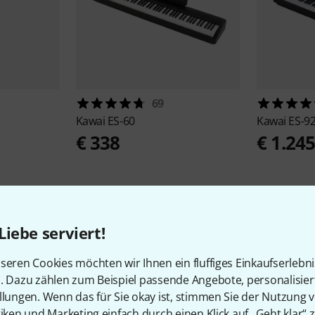
69
Kawai
ES-60
Kawai
ES-9
€ 338
€ 1.24
Liebe serviert!
seren Cookies möchten wir Ihnen ein fluffiges Einkaufserlebn
n. Dazu zählen zum Beispiel passende Angebote, personalisie
Kawai Angebote
llungen. Wenn das für Sie okay ist, stimmen Sie der Nutzung 
tiken und Marketing einfach durch einen Klick auf „Geht klar“ z