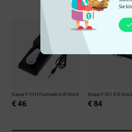
Sie kö
Kawai
F-10 H Footswitch B-Stock
Kawai
F-351 B B-Stoc
€ 46
€ 84