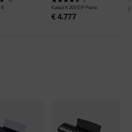
€
 B
Kawai
K-200 E/P Piano
€ 4.777