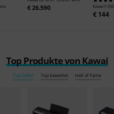
€ 26.590
ano
Kawai
F-302
€ 144
Top Produkte von Kawai
Top-Seller
Top bewertet
Hall of Fame