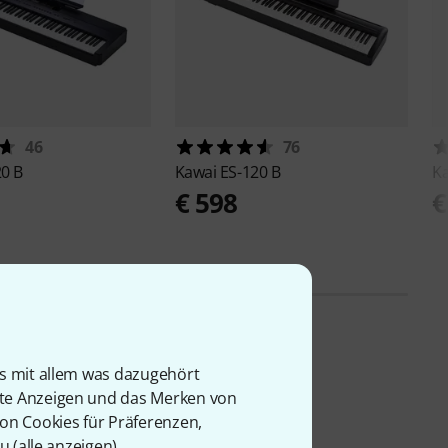
46
76
20 B
Kawai
ES-120 B
K
5
€ 598
€
is mit allem was dazugehört
rte Anzeigen und das Merken von
von Cookies für Präferenzen,
u (
alle anzeigen
).