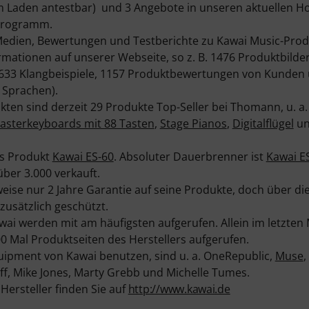
m Laden antestbar) und 3 Angebote in unseren aktuellen Ho
 Programm.
edien, Bewertungen und Testberichte zu Kawai Music-Prod
mationen auf unserer Webseite, so z. B. 1476 Produktbilder
33 Klangbeispiele, 1157 Produktbewertungen von Kunden u
 Sprachen).
ten sind derzeit 29 Produkte Top-Seller bei Thomann, u. a.
asterkeyboards mit 88 Tasten
,
Stage Pianos
,
Digitalflügel
u
das Produkt
Kawai ES-60
. Absoluter Dauerbrenner ist
Kawai E
über 3.000 verkauft.
ise nur 2 Jahre Garantie auf seine Produkte, doch über d
 zusätzlich geschützt.
wai werden mit am häufigsten aufgerufen. Allein im letzte
0 Mal Produktseiten des Herstellers aufgerufen.
uipment von Kawai benutzen, sind u. a. OneRepublic,
Muse
,
ff, Mike Jones, Marty Grebb und Michelle Tumes.
ersteller finden Sie auf
http://www.kawai.de