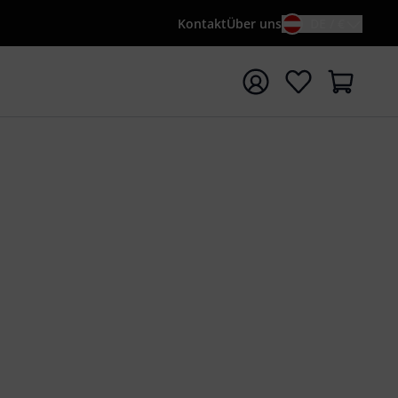
Kontakt
Über uns
DE / €
e mit Suchwort {searchTerm} starten