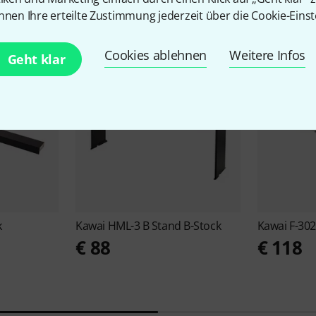
Schnäppchen
Aktuelle Deals
nnen Ihre erteilte Zustimmung jederzeit über die Cookie-Einst
Cookies ablehnen
Weitere Infos
Geht klar
k
Kawai
HML-3 B Stand B-Stock
Kawai
F-302
€ 88
€ 118