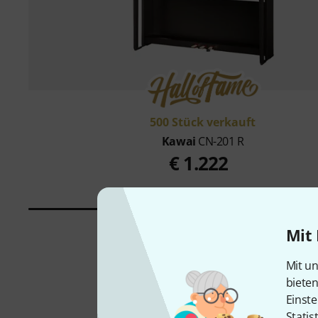
500 Stück verkauft
Kawai
CN-201 R
€ 1.222
Mit 
Mit un
biete
Einste
Statis