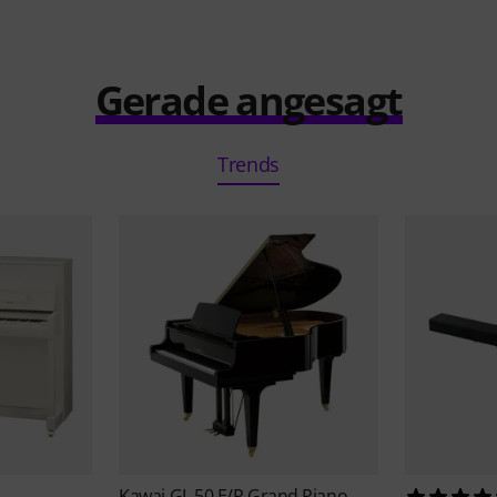
Gerade angesagt
Trends
Kawai
GL 50 E/P Grand Piano