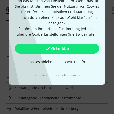
und das Merken von Einstellungen. Wenn das für
Sie okay ist, stimmen Sie der Nutzung von Cookies
Vergleichen
Vergleichen
für Präferenzen, Statistiken und Marketing
einfach durch einen Klick auf „Geht klar“ zu (
alle
anzeigen
).
Sie können Ihre erteilte Zustimmung jederzeit
über die Cookie-Einstellungen (
hier
) widerrufen.
Smart Navigator
Geht klar
Kolberg Konzerttrommeln zur Übersicht
Cookies ablehnen
Weitere Infos
Zur Kategorie Konzerttrommeln
·
Impressum
Datenschutzhinweise
Zur Kategorie Trommeln
Zur Kategorie Orchesterschlagwerk
Zur Kategorie Traditionelle Instrumente
Detaillierte Herstellerinfos für Kolberg