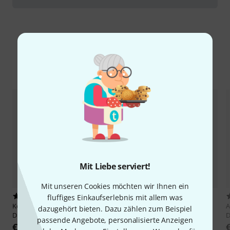
Alternativen vergleichen
Mit Liebe serviert!
Mit unseren Cookies möchten wir Ihnen ein
1
3
fluffiges Einkaufserlebnis mit allem was
Kolberg
DS626R Concert Bass
Adams
BDV 32/22 Concert Bass
dazugehört bieten. Dazu zählen zum Beispiel
Drum
Drum
passende Angebote, personalisierte Anzeigen
€ 2.699
€ 1.895