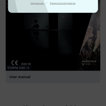
·
Impressum
Datenschutzhinweise
DOWNLOAD
User manual