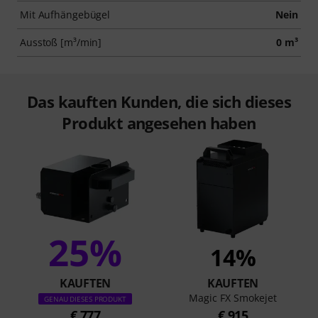
Mit Aufhängebügel
Nein
Ausstoß [m³/min]
0 m³
Das kauften Kunden, die sich dieses
Produkt angesehen haben
25%
14%
KAUFTEN
KAUFTEN
Magic FX Smokejet
GENAU DIESES PRODUKT
€ 777
€ 915