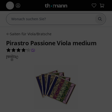
Suche 
Saiten für Viola/Bratsche
Pirastro Passione Viola medium
4.2 von 5 Sternen aus 5 Kundenbewertungen
(
5
)