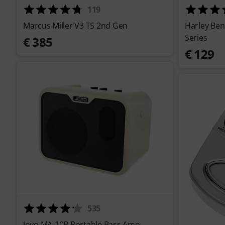
119
Marcus Miller V3 TS 2nd Gen
Harley Ben
Series
€ 385
€ 129
535
Joyo MA-10B Portable Bass Amp