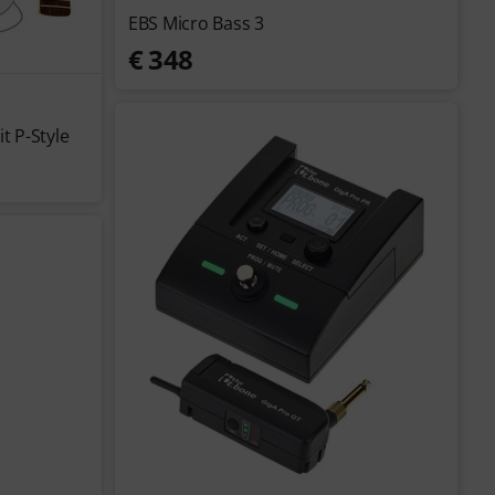
EBS Micro Bass 3
€ 348
t P-Style