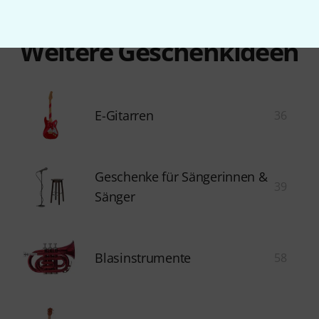
Weitere Geschenkideen
E-Gitarren
36
Geschenke für Sängerinnen &
39
Sänger
Blasinstrumente
58