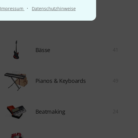
·
Impressum
Datenschutzhinweise
Bässe
41
Pianos & Keyboards
49
Beatmaking
24