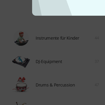
Instrumente für Kinder
44
DJ-Equipment
37
Drums & Percussion
47