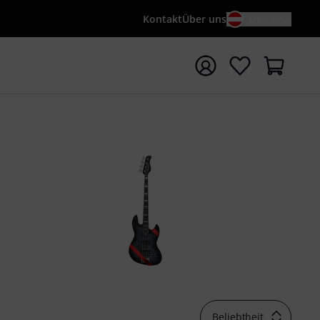
Kontakt
Über uns
DE / €
e mit Suchwort {searchTerm} starten
Beliebtheit