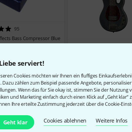
95
fects Bass Compressor Blue
181
Harley Benton MB-5 SBK Del
Liebe serviert!
€ 148
seren Cookies möchten wir Ihnen ein fluffiges Einkaufserlebn
n. Dazu zählen zum Beispiel passende Angebote, personalisie
llungen. Wenn das für Sie okay ist, stimmen Sie der Nutzung 
Mehr anzeigen
tiken und Marketing einfach durch einen Klick auf „Geht klar“ z
nnen Ihre erteilte Zustimmung jederzeit über die Cookie-Einst
Cookies ablehnen
Weitere Infos
Geht klar