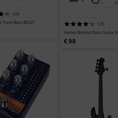
658
V-Tone Bass BDI21
520
Harley Benton Bass Guitar Ki
€ 98