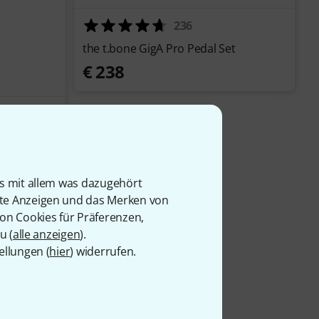
236
the t.bone GigA Pro Pedal Set
€ 238
uxe Series
is mit allem was dazugehört
rte Anzeigen und das Merken von
von Cookies für Präferenzen,
u (
alle anzeigen
).
ellungen (
hier
) widerrufen.