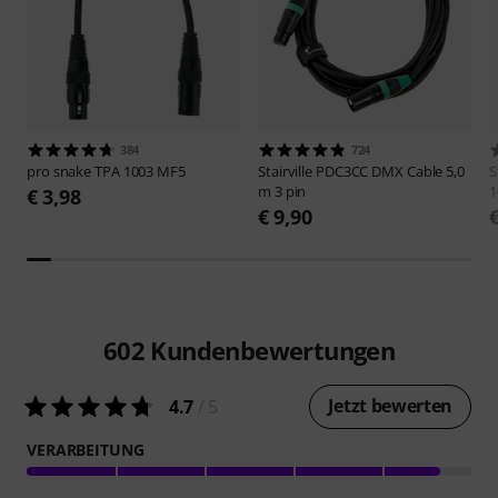
384
724
pro snake
TPA 1003 MF5
Stairville
PDC3CC DMX Cable 5,0
S
m 3 pin
1
€ 3,98
€ 9,90
602
Kundenbewertungen
Jetzt bewerten
4.7
/ 5
VERARBEITUNG