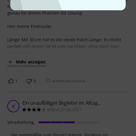
Kabel viel zu lang sind. Das pro snake TPA 1003 FM5 ist
genau für dieses Problem die Lösung.
Hier meine Eindrücke:
Länge: Mit 30 cm hat es die ideale Patch-Länge. Es reicht
perfekt von einem Gerät zum nächsten, ohne dass man
meterweise
Mehr anzeigen
1
0
BEWERTUNG MELDEN
Ein unauffälliger Begleiter im Alltag...
K
kk@vt 29.08.2017
Verarbeitung
...der regelmäßig zum Einsatz kommt. Funktion ist