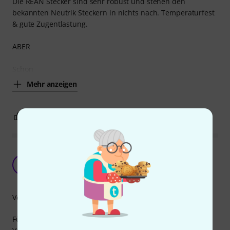
Die REAN Stecker sind sehr robust und stehen den
bekannten Neutrik Steckern in nichts nach. Temperaturfest
& gute Zugentlastung.
ABER
Schon
Mehr anzeigen
5
1
BEWERTUNG MELDEN
Guter Adapter für wenig Geld, und meistens
auch Zuverlässig.
P
Polofiziert 28.01.2024
Verarbeitung
Für das Geld kann man nicht meckern. 90% der