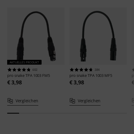
AKTUELLES PRODUKT
602
384
pro snake
TPA 1003 FM5
pro snake
TPA 1003 MF5
p
€ 3,98
€ 3,98
Vergleichen
Vergleichen