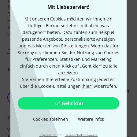
Veranstaltungen Leistet er gute Dienste. In den restlichen
Mit Liebe serviert!
10% merkt man aber doch den sehr deutlichen
Qualitätsunterschied der Stecker von REAN gegenüber der
Mit unseren Cookies möchten wir Ihnen ein
Standart Neutrik Stecker. Über die Zeit hat man öfters
fluffiges Einkaufserlebnis mit allem was
Wackelkontakte, die Metallkontakte verklemmen oder
dazugehört bieten. Dazu zählen zum Beispiel
verschieben sich nach hinten. Besonders in Kombination
passende Angebote, personalisierte Anzeigen
mit
und das Merken von Einstellungen. Wenn das für
Mehr anzeigen
Sie okay ist, stimmen Sie der Nutzung von Cookies
für Präferenzen, Statistiken und Marketing
einfach durch einen Klick auf „Geht klar“ zu (
alle
0
0
BEWERTUNG MELDEN
anzeigen
).
Sie können Ihre erteilte Zustimmung jederzeit
über die Cookie-Einstellungen (
hier
) widerrufen.
Perfekt für Ordnung im DMX-Rack – Qualität zum
fairen Preis!
S
Geht klar
SSp16 24.04.2026
Verarbeitung
Cookies ablehnen
Weitere Infos
Wer kennt es nicht? Man baut ein Rack zusammen und am
·
Impressum
Datenschutzhinweise
Ende herrscht hinter den Geräten das totale Chaos, weil die