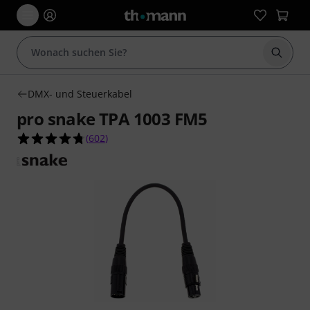
Suche 
DMX- und Steuerkabel
pro snake TPA 1003 FM5
4.7 von 5 Sternen aus 602 Kundenbewertungen
(
602
)