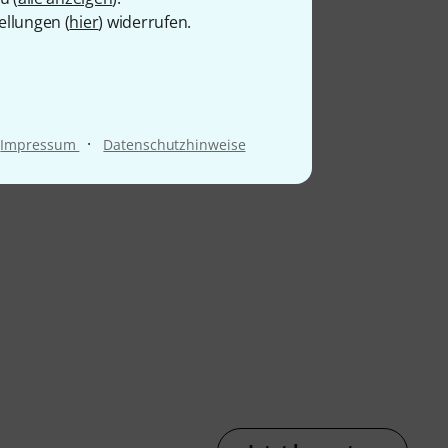
ellungen (
hier
) widerrufen.
13
igh Collar Banjo
·
Impressum
Datenschutzhinweise
0