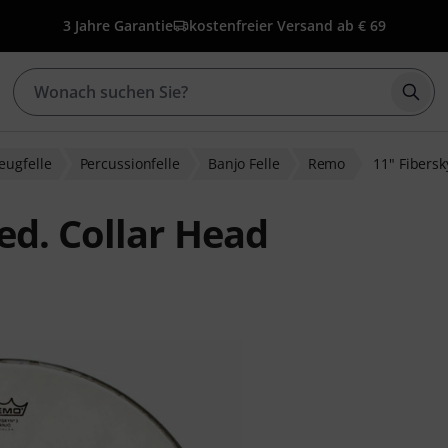
3 Jahre Garantie
kostenfreier Versand ab € 69
Such
eugfelle
Percussionfelle
Banjo Felle
Remo
11" Fibers
d. Collar Head
ewertungen