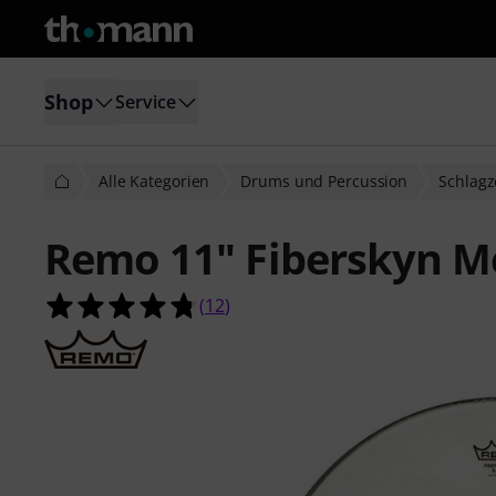
Shop
Service
Alle Kategorien
Drums und Percussion
Schlagz
Remo 11" Fiberskyn Me
4.8 von 5 Sternen aus 12 Kundenb
(
12
)