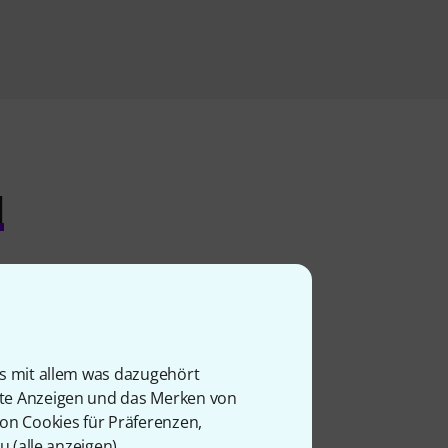
l
is mit allem was dazugehört
rte Anzeigen und das Merken von
von Cookies für Präferenzen,
u (
alle anzeigen
).