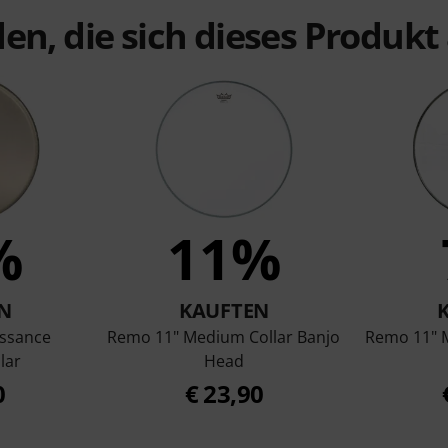
en, die sich dieses Produk
%
11%
N
KAUFTEN
issance
Remo 11" Medium Collar Banjo
Remo 11" 
lar
Head
0
€ 23,90