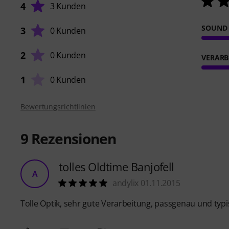
4
3 Kunden
SOUND
3
0 Kunden
2
0 Kunden
VERARB
1
0 Kunden
Bewertungsrichtlinien
9
Rezensionen
tolles Oldtime Banjofell
A
andylix 01.11.2015
Tolle Optik, sehr gute Verarbeitung, passgenau und typ