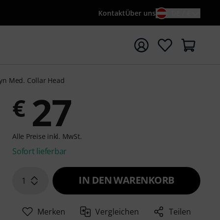
Kontakt
Über uns
DE / €
e mit Suchwort {searchTerm} starten
kyn Med. Collar Head
27
€
Alle Preise inkl. MwSt.
Sofort lieferbar
IN DEN WARENKORB
1
Merken
Vergleichen
Teilen