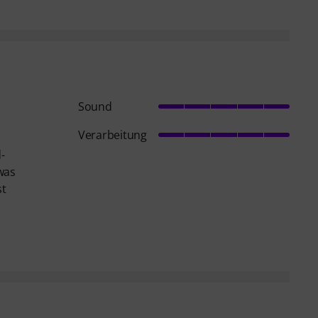
Sound
Verarbeitung
-
was
st