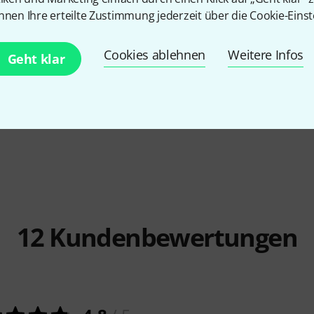
nnen Ihre erteilte Zustimmung jederzeit über die Cookie-Einst
Cookies ablehnen
Weitere Infos
22
Geht klar
 Banjo Head
Remo
11" Fiberskyn High Collar
Remo
11" H
Head
Head
€ 27
€ 23,9
12
Kundenbewertungen