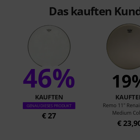
Das kauften Kund
46%
19
KAUFTEN
KAUFTE
Remo 11" Rena
GENAU DIESES PRODUKT
Medium Col
€ 27
€ 23,9