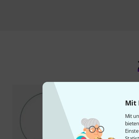
Mit 
Mit un
biete
Einste
Statis