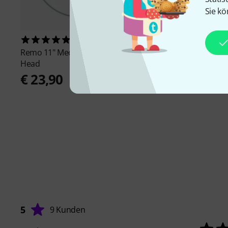
Sie kö
34
6
Remo
11" Medium Collar Banjo
Remo
11" Low Collar
Head
€ 23,90
€ 23,90
5
9 Kunden