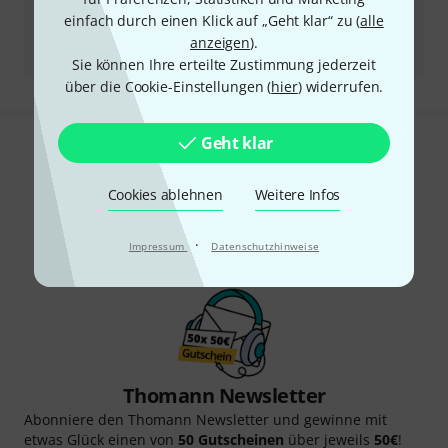
einfach durch einen Klick auf „Geht klar“ zu (
alle
Alle Ansprechpartner
anzeigen
).
Sie können Ihre erteilte Zustimmung jederzeit
über die Cookie-Einstellungen (
hier
) widerrufen.
Geht klar
Gefällt Ihnen, was Sie sehen?
Cookies ablehnen
Weitere Infos
Teilen
Hilfe & Feedback
·
Impressum
Datenschutzhinweise
Thomann Newsletter
Abonniere den Thomann Newsletter und gewinne mit
etwas Glück einen von
50 Gutscheinen
über jeweils
50€
!