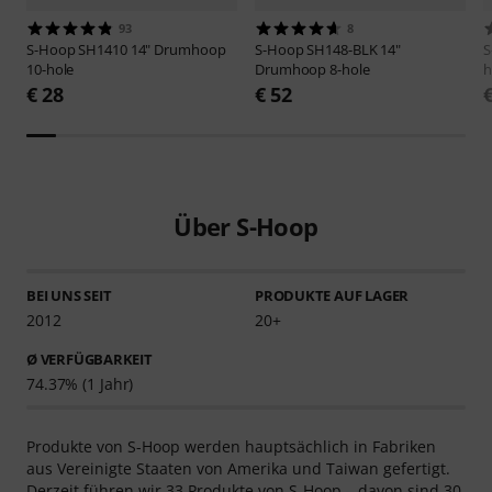
93
8
S-Hoop
SH1410 14" Drumhoop
S-Hoop
SH148-BLK 14"
S
10-hole
Drumhoop 8-hole
h
€ 28
€ 52
Über S-Hoop
BEI UNS SEIT
PRODUKTE AUF LAGER
2012
20+
Ø VERFÜGBARKEIT
74.37% (1 Jahr)
Produkte von S-Hoop werden hauptsächlich in Fabriken
aus Vereinigte Staaten von Amerika und Taiwan gefertigt.
Derzeit führen wir 33 Produkte von S-Hoop – davon sind 30