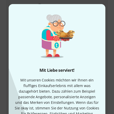
+43-13850157
Unser Thomann Team Kundenservice steht Ihnen bei
allen Fragen und Problemen nach dem Kauf zur Seite.
Kundennummer bereithalten
Mit Liebe serviert!
Öffnungszeiten
Mit unseren Cookies möchten wir Ihnen ein
fluffiges Einkaufserlebnis mit allem was
Rückruf vereinbaren
dazugehört bieten. Dazu zählen zum Beispiel
passende Angebote, personalisierte Anzeigen
Mehr Kontaktoptionen
und das Merken von Einstellungen. Wenn das für
Sie okay ist, stimmen Sie der Nutzung von Cookies
Produkt zurücksenden
für Präferenzen, Statistiken und Marketing