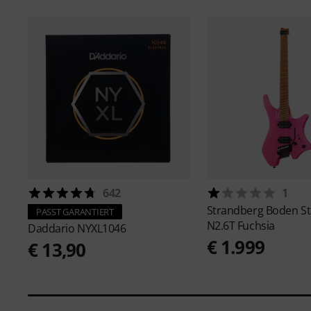
642
1
Strandberg
Boden S
PASST GARANTIERT
N2.6T Fuchsia
Daddario
NYXL1046
€ 1.999
€ 13,90