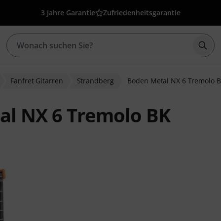
3 Jahre Garantie
Zufriedenheitsgarantie
Such
Fanfret Gitarren
Strandberg
Boden Metal NX 6 Tremolo 
al NX 6 Tremolo BK
wertungen