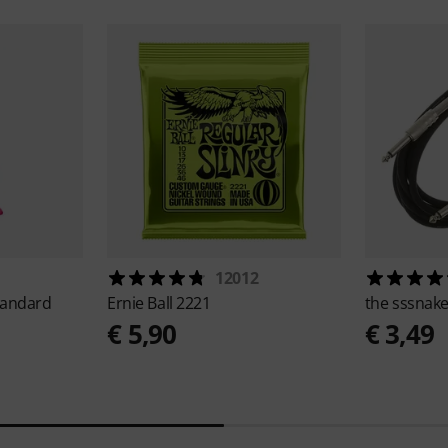
12012
tandard
Ernie Ball
2221
the sssnak
€ 5,90
€ 3,49