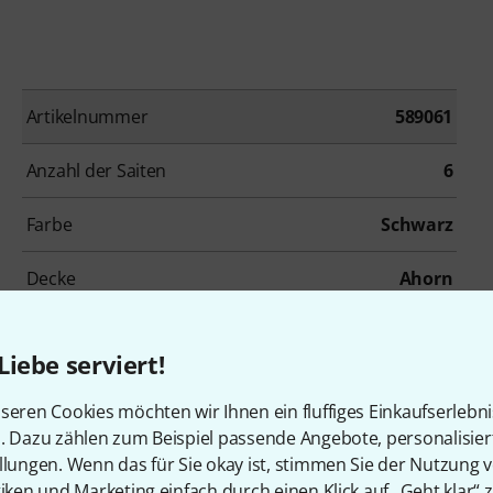
Artikelnummer
589061
Anzahl der Saiten
6
Farbe
Schwarz
Decke
Ahorn
Griffbrett
Richlite
Liebe serviert!
Mensur lang
648 mm
seren Cookies möchten wir Ihnen ein fluffiges Einkaufserlebn
n. Dazu zählen zum Beispiel passende Angebote, personalisie
Tonabnehmerbestückung
HH
llungen. Wenn das für Sie okay ist, stimmen Sie der Nutzung 
tiken und Marketing einfach durch einen Klick auf „Geht klar“ z