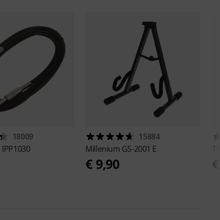
18009
15884
e
IPP1030
Millenium
GS-2001 E
T
€ 9,90
€