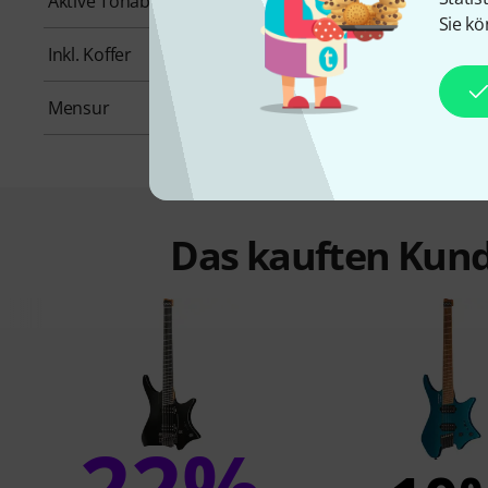
Aktive Tonabnehmer
Nein
Sie kö
Inkl. Koffer
Nein
Mensur
635 mm
Das kauften Kund
22%