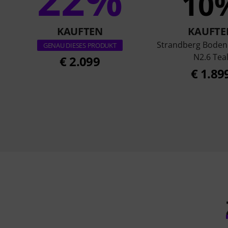
10
KAUFTEN
KAUFTE
Strandberg Boden
GENAU DIESES PRODUKT
N2.6 Tea
€ 2.099
€ 1.89