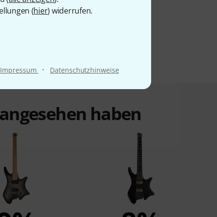
ellungen (
hier
) widerrufen.
·
Impressum
Datenschutzhinweise
t angesehen haben