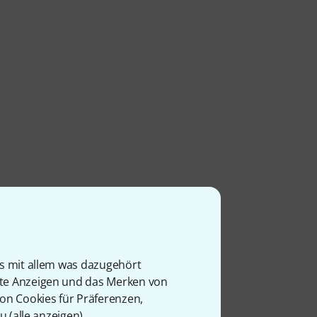
is mit allem was dazugehört
rte Anzeigen und das Merken von
von Cookies für Präferenzen,
u (
alle anzeigen
).