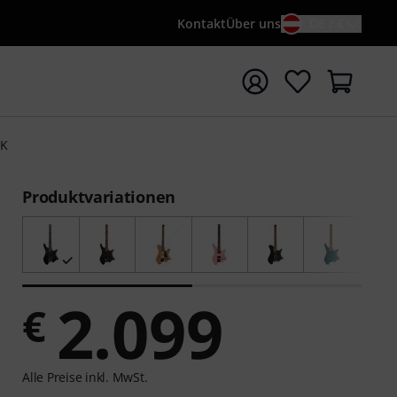
Kontakt
Über uns
DE / €
e mit Suchwort {searchTerm} starten
BK
Produktvariationen
2.099
€
Alle Preise inkl. MwSt.