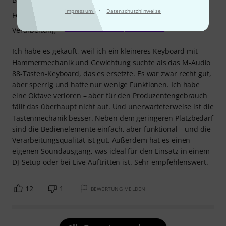
·
Impressum
Datenschutzhinweise
Features
Verarbeitung
Ich habe es gekauft, weil ich ein kleineres Keyboard mit
Hammermechanik und Gewichtung suchte als das M-Audio
88-Tasten-Keyboard, das es ersetzte. Es war zwar recht gut,
aber sperrig und hatte nur wenige Funktionen. Ich habe
eine Oktave verloren – aber für den Produzentengebrauch
fällt das überhaupt nicht auf. Und unerwarteterweise ist die
Tastenmechanik besser. Neben dem geringeren Platzbedarf
sind die Bedienelemente einfach, aber funktional – und die
Verarbeitungsqualität ist gut. Außerdem hat es einen
eigenen Soundausgang, was ideal für den Einsatz in einem
DJ-Setup oder bei Live-Auftritten ist. Sehr empfehlenswert.
12
1
BEWERTUNG MELDEN