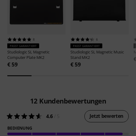
8
6
PASST GARANTIERT
PASST GARANTIERT
Studiologic
SL Magnetic
Studiologic
SL Magnetic Music
M
Computer Plate MK2
Stand MK2
€ 59
€ 59
12
Kundenbewertungen
Jetzt bewerten
4.6
/ 5
BEDIENUNG