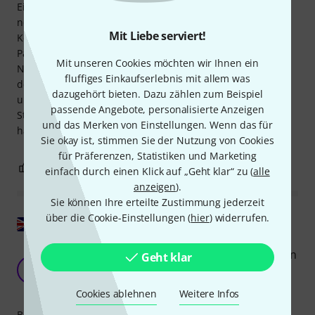
Einsätze und kleinere Bühnen, und es passt tatsächlich
noch in eine Tasche mit 61 Tasten (Gator). Es ist kein
Mit Liebe serviert!
Keyboard mit vielen zusätzlichen Controllern wie Drum-
Pads, Orgelregistern usw. Andererseits sind Display und
Mit unseren Cookies möchten wir Ihnen ein
Navigation gut durchdacht und die beiden Joysticks sind in
fluffiges Einkaufserlebnis mit allem was
der Praxis intuitiv. MIDI 2.0 funktioniert gut mit Logic Pro
dazugehört bieten. Dazu zählen zum Beispiel
und ich verwende es live. Updates gibt es häufig und
passende Angebote, personalisierte Anzeigen
StudioLogic hat schnell geantwortet, wenn ich eine Frage
und das Merken von Einstellungen. Wenn das für
hatte.
Sie okay ist, stimmen Sie der Nutzung von Cookies
für Präferenzen, Statistiken und Marketing
13
0
BEWERTUNG MELDEN
einfach durch einen Klick auf „Geht klar“ zu (
alle
anzeigen
).
Sie können Ihre erteilte Zustimmung jederzeit
über die Cookie-Einstellungen (
hier
) widerrufen.
Original zeigen
Gewichtete Klaviertastatur, die keinen Raum von
Geht klar
der Größe einer Mensa benötigt!
F
Fuze_DnB 11.08.2025
Cookies ablehnen
Weitere Infos
Bedienung