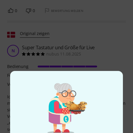
0
0
BEWERTUNG MELDEN
Original zeigen
Super Tastatur und Größe für Live
N
nubus 11.08.2025
Bedienung
Features
Verarbeitung
Ich habe es für den Live-Einsatz mit Logic Pro gekauft, da
mein RD-2000 groß und schwer zu schleppen ist. Die Tasten
sind bequem, leise und gut gewichtet. Wirklich gute
Verarbeitungsqualität. Es fühlt sich so nah an einem
„echten“ Klavier an, wie ich es nur kann, ohne wesentlich
schwerere Hardware. Die 73 Tasten sind ideal für Live-