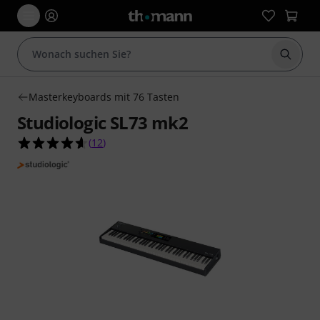
Suche 
Masterkeyboards mit 76 Tasten
Studiologic SL73 mk2
4.6 von 5 Sternen aus 12 Kundenbewertungen
(
12
)