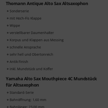
Thomann Antique Alto Sax Altsaxophon
beim Spielen zu, analysiert jeden gespielten Ton und
gibt dir unmittelbar Rückmeldung zur Tonhöhe und
Sonderserie
Rhythmus. Ergreife jetzt die Chance, deine
mit Hoch-Fis Klappe
Saxophonfähigkeiten flexibel, effektiv und mit Freude
Wippe
zu entwickeln – zu jeder Zeit, an jedem Ort. Keine
automatische Verlängerung!
verstellbarer Daumenhalter
Korpus und Klappen aus Messing
schnelle Ansprache
sehr hell und Obertonreich
Antik Finish
inkl. Mundstück und Koffer
Yamaha Alto Sax Mouthpiece 4C Mundstück
für Altsaxophon
Standard-Serie
Bahnöffnung: 1,60 mm
Bahnlänge: 23,00 mm