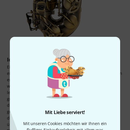
Ideal für populäre Musikstile
Ein Einsteigersaxophon sollte so beschaffen sein, dass es
ein gut intonierendes und dynamisches Spiel in allen Lagen
ermöglicht. Die Intonationsmöglichkeiten sollten nicht zu
weit, aber auch nicht zu eng sein. Die Mechanik muss
leichtgängig laufen und die Klappen sollten bequem zu
greifen sein. Das Thomann „Antique“ Saxophon entspricht
diesen Eigenschaften und ist daher für einen guten Start
geeignet. Wer sich als Anfänger oder als Quereinsteiger
Mit Liebe serviert!
dem Eb-Altsaxophon zuwenden möchte, ist aufgrund des
Mit unseren Cookies möchten wir Ihnen ein
überzeugenden Preis-Leistungs-Verhältnisses mit dem
fluffiges Einkaufserlebnis mit allem was