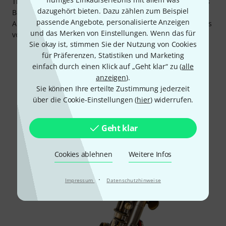
Thomann „Antique“ gut beraten. Aber auch als preiswertes
dazugehört bieten. Dazu zählen zum Beispiel
Back-up-Instrument kommt dieses Altsaxophon in Frage.
passende Angebote, personalisierte Anzeigen
Aufgrund seines warmen und obertonreichen Sounds ist es
und das Merken von Einstellungen. Wenn das für
vor allem für populäre Musikstile sehr interessant.
Sie okay ist, stimmen Sie der Nutzung von Cookies
für Präferenzen, Statistiken und Marketing
einfach durch einen Klick auf „Geht klar“ zu (
alle
anzeigen
).
Sie können Ihre erteilte Zustimmung jederzeit
über die Cookie-Einstellungen (
hier
) widerrufen.
Geht klar
Cookies ablehnen
Weitere Infos
·
Impressum
Datenschutzhinweise