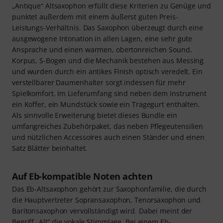
„Antique“ Altsaxophon erfüllt diese Kriterien zu Genüge und
punktet außerdem mit einem äußerst guten Preis-
Leistungs-Verhältnis. Das Saxophon überzeugt durch eine
ausgewogene Intonation in allen Lagen, eine sehr gute
Ansprache und einen warmen, obertonreichen Sound.
Korpus, S-Bogen und die Mechanik bestehen aus Messing
und wurden durch ein antikes Finish optisch veredelt. Ein
verstellbarer Daumenhalter sorgt indessen für mehr
Spielkomfort. Im Lieferumfang sind neben dem Instrument
ein Koffer, ein Mundstück sowie ein Tragegurt enthalten.
Als sinnvolle Erweiterung bietet dieses Bundle ein
umfangreiches Zubehörpaket, das neben Pflegeutensilien
und nützlichen Accessoires auch einen Ständer und einen
Satz Blätter beinhaltet.
Auf Eb-kompatible Noten achten
Das Eb-Altsaxophon gehört zur Saxophonfamilie, die durch
die Hauptvertreter Sopransaxophon, Tenorsaxophon und
Baritonsaxophon vervollständigt wird. Dabei meint der
Begriff „Alt“ die vokale Stimmlage. Bei einem Eb-