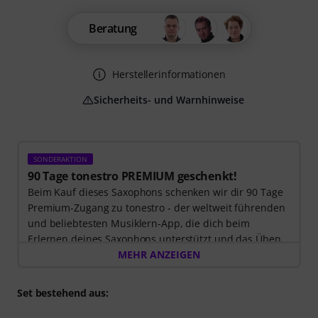
Beratung
Herstellerinformationen
Sicherheits- und Warnhinweise
SONDERAKTION
90 Tage tonestro PREMIUM geschenkt!
Beim Kauf dieses Saxophons schenken wir dir 90 Tage
Premium-Zugang zu tonestro - der weltweit führenden
und beliebtesten Musiklern-App, die dich beim
Erlernen deines Saxophons unterstützt und das Üben
zum Vergnügen wird. Entdecke die Welt der Musik mit
MEHR ANZEIGEN
60 interaktiven Schritt-für-Schritt-Lektionen
, über
400
Songs mit hochwertiger Begleitmusik
, und mehr als
Set bestehend aus:
270 zielgerichteten Übungen
.
Das interaktive Live-Feedback von tonestro hört dir