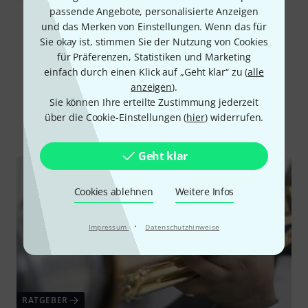
passende Angebote, personalisierte Anzeigen
Alle Bewertungen lesen
und das Merken von Einstellungen. Wenn das für
Sie okay ist, stimmen Sie der Nutzung von Cookies
für Präferenzen, Statistiken und Marketing
einfach durch einen Klick auf „Geht klar“ zu (
alle
Schon gewusst?
anzeigen
).
Sie können Ihre erteilte Zustimmung jederzeit
über die Cookie-Einstellungen (
hier
) widerrufen.
Alle
Ratgeber
Geht klar
Cookies ablehnen
Weitere Infos
·
Impressum
Datenschutzhinweise
RATGEBER