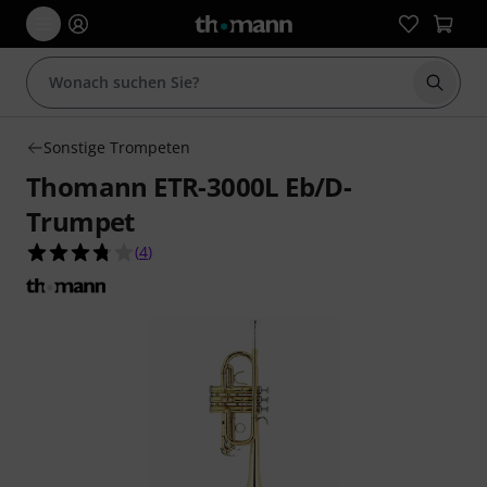
Suche 
Sonstige Trompeten
Thomann ETR-3000L Eb/D-
Trumpet
3.8 von 5 Sternen aus 4 Kundenbewertungen
(
4
)