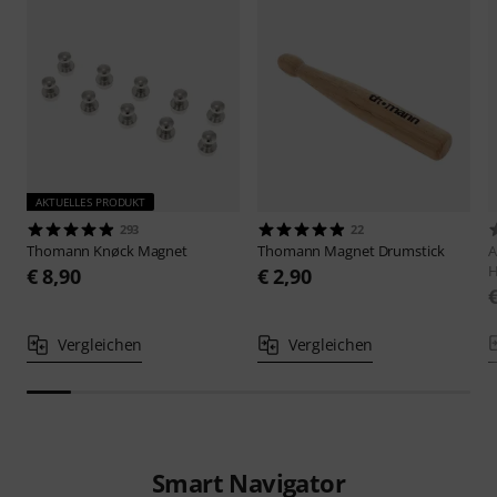
AKTUELLES PRODUKT
293
22
Thomann
Knøck Magnet
Thomann
Magnet Drumstick
A
H
€ 8,90
€ 2,90
Vergleichen
Vergleichen
Smart Navigator