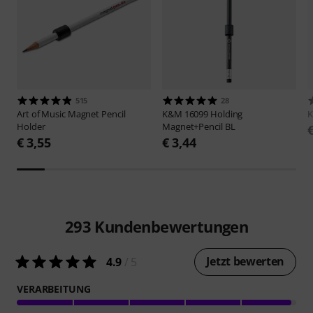
515
28
Art of Music
Magnet Pencil
K&M
16099 Holding
Holder
Magnet+Pencil BL
€ 3,55
€ 3,44
293
Kundenbewertungen
Jetzt bewerten
4.9
/ 5
VERARBEITUNG