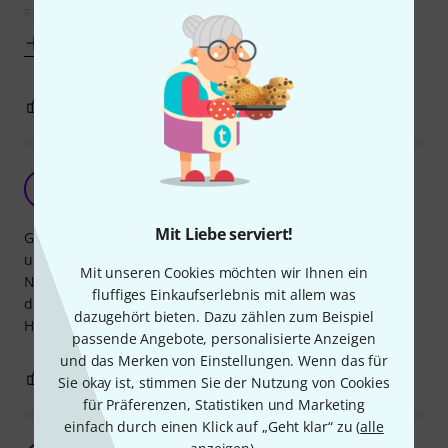
Erfahrung lassen sich
Mehr anzeigen
1
0
BEWERTUNG MELDEN
Kleine Helfer
P
PeterXXX 19.03.2022
Mit Liebe serviert!
Groß genug, um sie gut greifen zu können. Kräftig genug
um alles zu halten. Im Einsatz auf einem einfachen K&M-
Mit unseren Cookies möchten wir Ihnen ein
Notenständer. Vorher nutzte ich kleine Zylindermagneten -
fluffiges Einkaufserlebnis mit allem was
diese waren auch stark genug sind ... jedoch von der
dazugehört bieten. Dazu zählen zum Beispiel
Handhabung sehr schlecht.
passende Angebote, personalisierte Anzeigen
und das Merken von Einstellungen. Wenn das für
0
0
BEWERTUNG MELDEN
Sie okay ist, stimmen Sie der Nutzung von Cookies
für Präferenzen, Statistiken und Marketing
einfach durch einen Klick auf „Geht klar“ zu (
alle