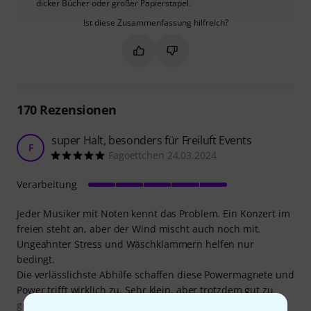
dicker Bücher oder großer Papierstapel.
Ist diese Zusammenfassung hilfreich?
Markieren Sie diese Zusammenfassung
Markieren Sie diese Zusammen
170
Rezensionen
super Halt, besonders für Freiluft Events
F
Fagoettchen 24.03.2024
Verarbeitung
Jeder Musiker mit Noten kennt das Problem. Ein Konzert im
freien steht an, aber der Wind mischt auch noch mit.
Ungeahnter Stress und Wäschklammern helfen nur
bedingt.
Die verlässlichste Abhilfe schaffen diese Powermagnete und
Power trifft wirklich zu. Sehr klein, aber trotzdem gut zu
greifen. Platzierung an allen Ecken möglich und mit etwas