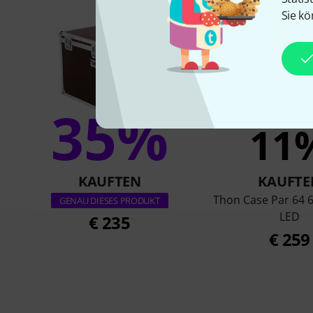
Sie kö
35%
11
KAUFTEN
KAUFTE
Thon Case Par 64 6
GENAU DIESES PRODUKT
LED
€ 235
€ 259