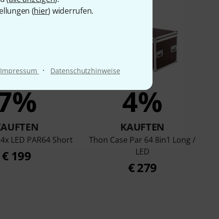
ellungen (
hier
) widerrufen.
·
Impressum
Datenschutzhinweise
7%
4%
KAUFTEN
KAUFTEN
 4x LED PAR64 Short
Thon Case Par 64 8in1 Long /
LED
€ 199
€ 279