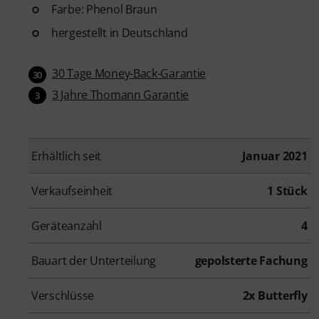
Farbe: Phenol Braun
hergestellt in Deutschland
30 Tage Money-Back-Garantie
30
3 Jahre Thomann Garantie
3
Erhältlich seit
Januar 2021
Verkaufseinheit
1 Stück
Geräteanzahl
4
Bauart der Unterteilung
gepolsterte Fachung
Verschlüsse
2x Butterfly