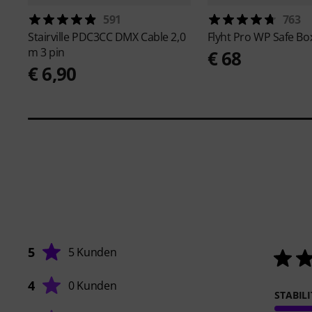
591
763
Stairville
PDC3CC DMX Cable 2,0
Flyht Pro
WP Safe Box
m 3 pin
€ 68
€ 6,90
5
5 Kunden
4
0 Kunden
STABIL