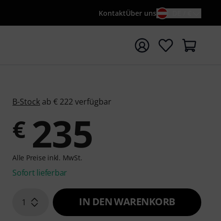
Kontakt
Über uns
DE / €
e mit Suchwort {searchTerm} starten
B-Stock
ab € 222 verfügbar
235
€
Alle Preise inkl. MwSt.
Sofort lieferbar
IN DEN WARENKORB
1