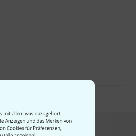
is mit allem was dazugehört
rte Anzeigen und das Merken von
t angesehen haben
von Cookies für Präferenzen,
u (
alle anzeigen
).