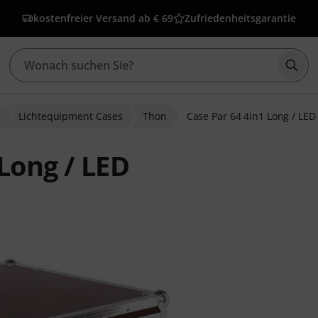
kostenfreier Versand ab € 69
Zufriedenheitsgarantie
Such
Lichtequipment Cases
Thon
Case Par 64 4in1 Long / LED
Long / LED
wertungen