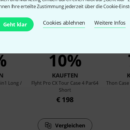
nnen Ihre erteilte Zustimmung jederzeit über die Cookie-Einst
Cookies ablehnen
Weitere Infos
Geht klar
%
10%
N
KAUFTEN
in1 Long /
Flyht Pro CX Tour Case 4 Par64
Thon Case
Short
€ 198
Vergleichen