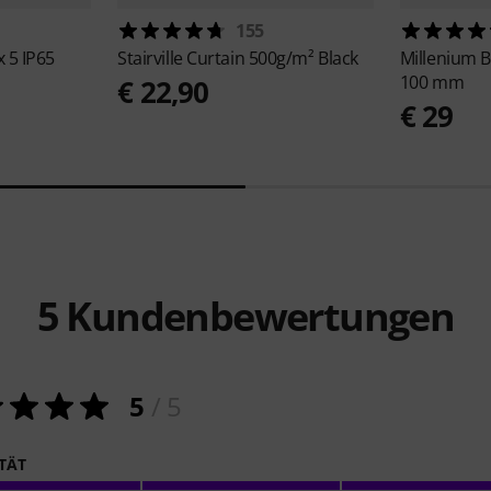
155
 5 IP65
Stairville
Curtain 500g/m² Black
Millenium
B
100 mm
€ 22,90
€ 29
5
Kundenbewertungen
5
/ 5
ITÄT