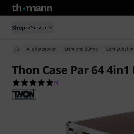
Shop
Service
Alle Kategorien
Licht und Bühne
Licht Zubehör
Thon Case Par 64 4in1 
5.0 von 5 Sternen aus 5 Kundenbe
(
5
)