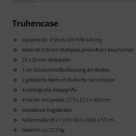
Truhencase
passend für 4 Stück LED PAR 64 long
Material: 6,8 mm Multiplex phenolharz beschichtet
25 x 25 mm Alukanten
1 cm Schaumstoffpolsterung am Boden
2 gefederte Medium-Butterfly-Verschlüsse
4 mittelgroße Klappgriffe
4 Fächer mit jeweils 27,7 x 27,7 x 49,0 cm
stapelbare Kugelecken
Außenmaße (B x T x H): 60,5 x 60,5 x 57 cm
Gewicht: ca. 21,3 kg