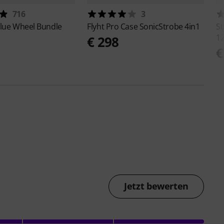
716
3
lue Wheel Bundle
Flyht Pro
Case SonicStrobe 4in1
St
12
€ 298
€
Jetzt bewerten