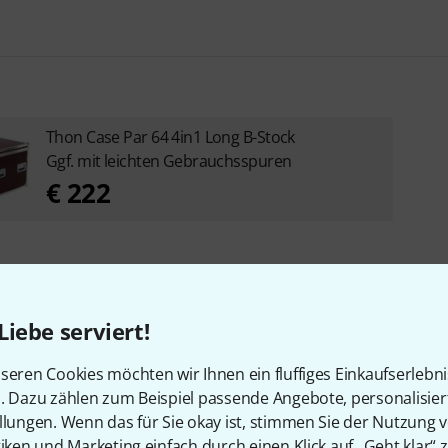
Thon Case Par 64 4in1 Long B-Stock
Ggf. mit leichten Gebrauchsspuren
€ 222
Liebe serviert!
seren Cookies möchten wir Ihnen ein fluffiges Einkaufserlebn
n. Dazu zählen zum Beispiel passende Angebote, personalisie
en, die sich dieses Produk
llungen. Wenn das für Sie okay ist, stimmen Sie der Nutzung 
tiken und Marketing einfach durch einen Klick auf „Geht klar“ z