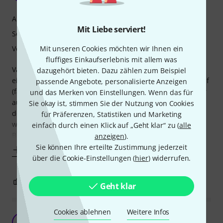
Ansprache
Mit Liebe serviert!
Sound
Mit unseren Cookies möchten wir Ihnen ein
Verarbeitung
fluffiges Einkaufserlebnis mit allem was
Vandoren-typisch ist die gute Verarbeitung. Hat man erst
dazugehört bieten. Dazu zählen zum Beispiel
einmal seine Blattstärke gefunden, kann man eigentlich auf
passende Angebote, personalisierte Anzeigen
(fast) allen Blättern spielen. Das bezieht sich allerdings nur
und das Merken von Einstellungen. Wenn das für
auf die Ansprache. Beim Sound ist das schon anders. Von
Sie okay ist, stimmen Sie der Nutzung von Cookies
den 5 Blättern der Schachtel habe ich zwei gleich
für Präferenzen, Statistiken und Marketing
weggeworfen, weil sie einfach zu scharf im Klang waren.
einfach durch einen Klick auf „Geht klar“ zu (
alle
Bleiben noch drei übrig.
anzeigen
).
Sie können Ihre erteilte Zustimmung jederzeit
Mehr anzeigen
über die Cookie-Einstellungen (
hier
) widerrufen.
0
0
BEWERTUNG MELDEN
Geht klar
Cookies ablehnen
Weitere Infos
Insgesamt ein recht gutes Blatt
S