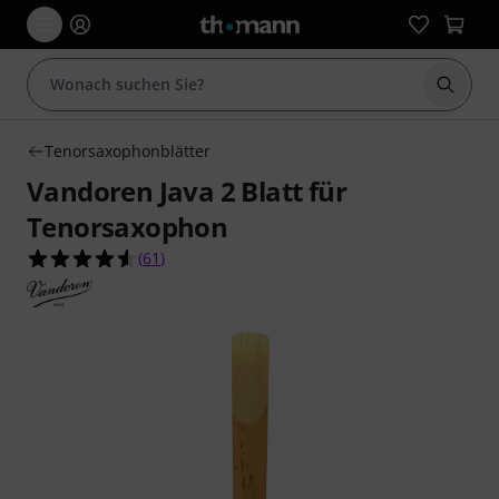
Suche 
Tenorsaxophonblätter
Vandoren Java 2 Blatt für
Tenorsaxophon
4.6 von 5 Sternen aus 61 Kundenbewertungen
(
61
)