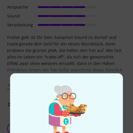
Ansprache
Sound
Verarbeitung
Früher galt: Ist Dir Dein Saxophon Sound zu dumpf und
haste gerade kein Geld für ein neues Mundstück, dann
probiere die grünen JAVA, die hellen den Ton auf. Wie fast
alles im Leben ein "trade-off", da sich der gewünschte
Effekt zwar ohne weiteres einstellt, dann in den Höhen
(Palmkeys) einem der Ton dafür manchmal etwas dünnlich
erscheint. Während die Dinger früher
Mehr anzeigen
0
0
BEWERTUNG MELDEN
Vandoren Java 2 für Tenor-saxophon
EB
Erik B. 08.10.2009