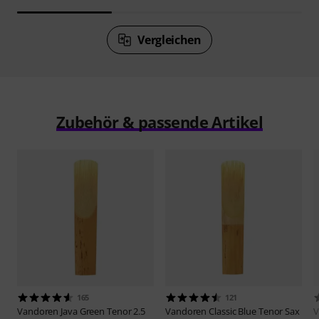
Vergleichen
Zubehör & passende Artikel
165
121
Vandoren
Java Green Tenor 2.5
Vandoren
Classic Blue Tenor Sax
V