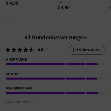
2.0
2
€ 4,90
€ 4,90
61
Kundenbewertungen
Jetzt bewerten
4.6
/ 5
ANSPRACHE
SOUND
VERARBEITUNG
Bewertungsrichtlinien