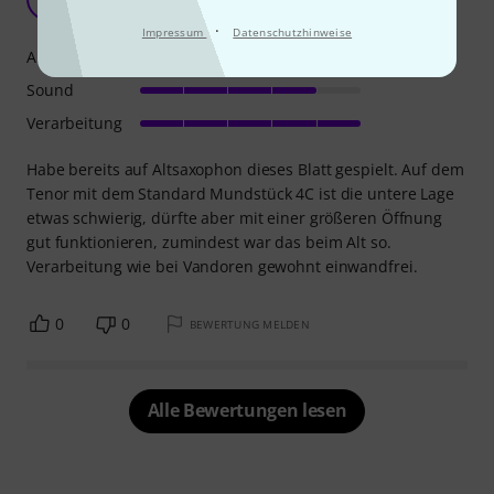
sl907 17.11.2022
·
Impressum
Datenschutzhinweise
Ansprache
Sound
Verarbeitung
Habe bereits auf Altsaxophon dieses Blatt gespielt. Auf dem
Tenor mit dem Standard Mundstück 4C ist die untere Lage
etwas schwierig, dürfte aber mit einer größeren Öffnung
gut funktionieren, zumindest war das beim Alt so.
Verarbeitung wie bei Vandoren gewohnt einwandfrei.
0
0
BEWERTUNG MELDEN
Alle Bewertungen lesen