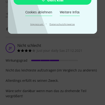
Und selbst wenn man sich die Mühe macht, das Fett nach
dem auftragen gründlich zu
Cookies ablehnen
Weitere Infos
Mehr anzeigen
·
Impressum
Datenschutzhinweise
1
0
BEWERTUNG MELDEN
Nicht schlecht
JY
Just your daily Sax 27.12.2021
Wirkungsgrad
Nicht das leichteste aufzutragen (im Vergleich zu anderen)
Allerdings erfüllt es seinen Zweck.
Wäre sehr dankbar wenn man das zu drehende Teil
vergrößert!