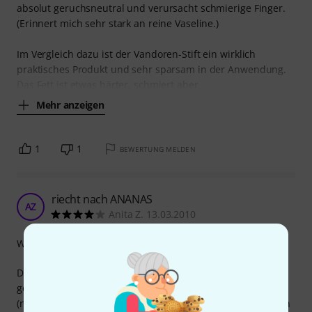
absolut geruchsneutral und verursacht schmierige Finger.
(Erinnert mich sehr stark an reine Vaseline.)
Im Vergleich dazu ist der Vandoren-Stift ein wirklich
praktisches Produkt und sehr sparsam in der Anwendung.
Das Fett ist etwas härter, schmiert aber
Mehr anzeigen
1
1
BEWERTUNG MELDEN
riecht nach ANANAS
AZ
Anita Z. 13.03.2010
Wirkungsgrad
Das Korkfett in diesem Stift finde ich nicht besonders
geschmeidig, ich fahre jetzt noch mehrmals über meinen
(neuen) Kork. Nach einiger Zeit brauchts ja eh nur noch ein