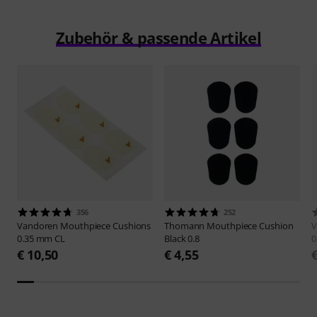
Zubehör & passende Artikel
356
252
Vandoren
Mouthpiece Cushions
Thomann
Mouthpiece Cushion
V
0.35 mm CL
Black 0.8
0
€ 10,50
€ 4,55