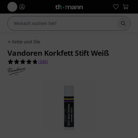
Suche 
Fette und Öle
Vandoren Korkfett Stift Weiß
4.7 von 5 Sternen aus 346 Kundenbewertungen
(
346
)