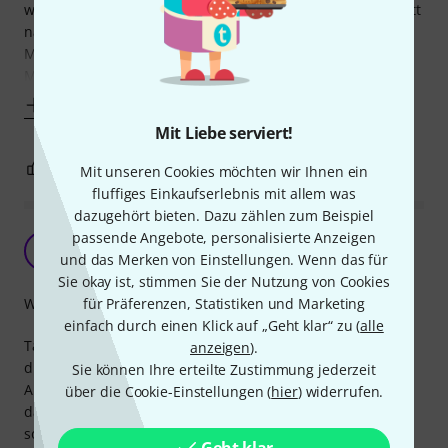
wenig Fett, dann passt das schon. Außerdem riecht das Fett
nach Ananas. Njaaaa, nicht mein Ding aber wems gefällt.
Mir isser ein bissl unsympathisch und ich werd nächstes
Mal doch wieder einen etwas
Mehr anzeigen
Mit Liebe serviert!
2
0
BEWERTUNG MELDEN
Mit unseren Cookies möchten wir Ihnen ein
fluffiges Einkaufserlebnis mit allem was
dazugehört bieten. Dazu zählen zum Beispiel
passende Angebote, personalisierte Anzeigen
Geht so
PA
und das Merken von Einstellungen. Wenn das für
Peter Abraham 24.08.2022
Sie okay ist, stimmen Sie der Nutzung von Cookies
für Präferenzen, Statistiken und Marketing
Wirkungsgrad
einfach durch einen Klick auf „Geht klar“ zu (
alle
Tatsächlich ist dieser Stick ein nettes Item. Man macht sich
anzeigen
).
die Finger nicht fettig und schön klein ist er auch.
Sie können Ihre erteilte Zustimmung jederzeit
ABER man muss ihn schon echt dauernd auftragen...
über die Cookie-Einstellungen (
hier
) widerrufen.
dadurch, dass man das Fett nie in den Korken einmassiert,
sondern nur draufschmiert, ist die Wirkung echt nicht gut.
Geht klar