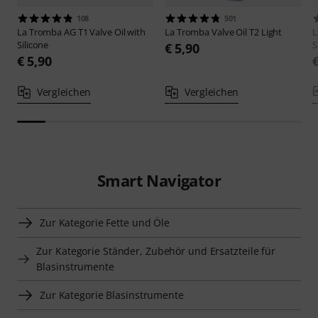
108
501
La Tromba AG
T1 Valve Oil with
La Tromba
Valve Oil T2 Light
L
Silicone
S
€ 5,90
€ 5,90
Vergleichen
Vergleichen
Smart Navigator
Zur Kategorie Fette und Öle
Zur Kategorie Ständer, Zubehör und Ersatzteile für
Blasinstrumente
Zur Kategorie Blasinstrumente