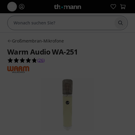
Suche 
Großmembran-Mikrofone
Warm Audio WA-251
4.8 von 5 Sternen aus 26 Kundenbewertungen
(
26
)