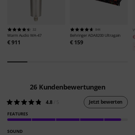
32
844
W
Warm Audio
WA-47
Behringer
ADA8200 Ultragain
€ 911
€ 159
26
Kundenbewertungen
Jetzt bewerten
4.8
/ 5
FEATURES
SOUND