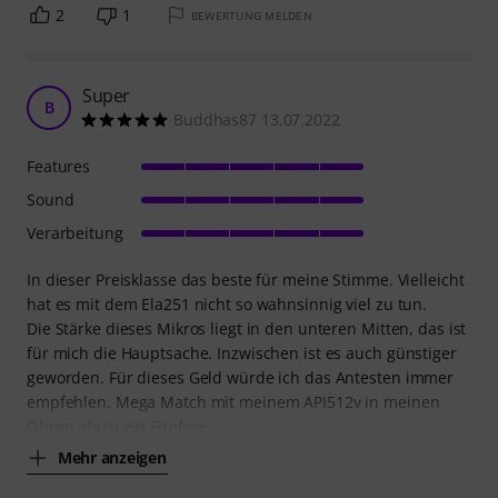
2
1
BEWERTUNG MELDEN
Super
B
Buddhas87 13.07.2022
Features
Sound
Verarbeitung
In dieser Preisklasse das beste für meine Stimme. Vielleicht
hat es mit dem Ela251 nicht so wahnsinnig viel zu tun.
Die Stärke dieses Mikros liegt in den unteren Mitten, das ist
für mich die Hauptsache. Inzwischen ist es auch günstiger
geworden. Für dieses Geld würde ich das Antesten immer
empfehlen. Mega Match mit meinem API512v in meinen
Ohren. dazu ein Fireface
Mehr anzeigen