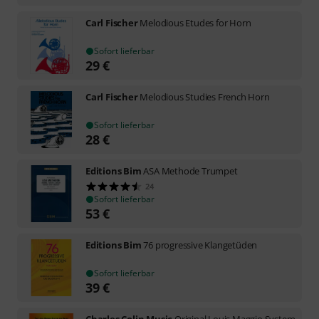
Carl Fischer
Melodious Etudes for Horn
Sofort lieferbar
29
€
Carl Fischer
Melodious Studies French Horn
Sofort lieferbar
28
€
Editions Bim
ASA Methode Trumpet
24
Sofort lieferbar
53
€
Editions Bim
76 progressive Klangetüden
Sofort lieferbar
39
€