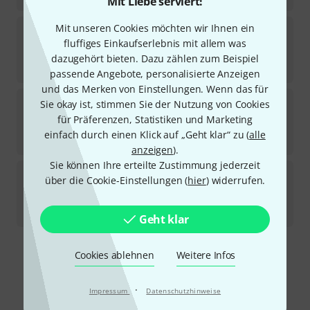
Mit Liebe serviert!
Mit unseren Cookies möchten wir Ihnen ein
Köbl Edition
Etüdenspaß Horn 2
fluffiges Einkaufserlebnis mit allem was
Sofort lieferbar
dazugehört bieten. Dazu zählen zum Beispiel
20,50
€
passende Angebote, personalisierte Anzeigen
und das Merken von Einstellungen. Wenn das für
Köbl Edition
Auftakt zum Waldhornspiel
Sie okay ist, stimmen Sie der Nutzung von Cookies
für Präferenzen, Statistiken und Marketing
Sofort lieferbar
einfach durch einen Klick auf „Geht klar“ zu (
alle
21,60
€
anzeigen
).
Sie können Ihre erteilte Zustimmung jederzeit
Köbl Edition
Etüdenspaß Horn 3
über die Cookie-Einstellungen (
hier
) widerrufen.
Sofort lieferbar
20,50
€
Geht klar
Cookies ablehnen
Weitere Infos
Kostenloser Versand ab € 69
Alle Preise inkl. MwSt.
·
Impressum
Datenschutzhinweise