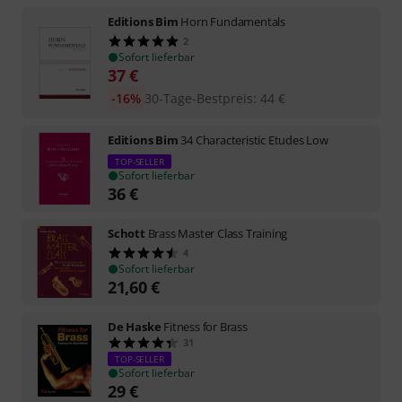
Editions Bim
Horn Fundamentals
2
Sofort lieferbar
37
€
-16%
30-Tage-Bestpreis
:
44
€
Editions Bim
34 Characteristic Etudes Low
TOP-SELLER
Sofort lieferbar
36
€
Schott
Brass Master Class Training
4
Sofort lieferbar
21,60
€
De Haske
Fitness for Brass
31
TOP-SELLER
Sofort lieferbar
29
€