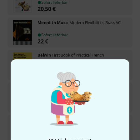
Sofort lieferbar
20,50
€
Meredith Music
Modern Flexibilities Brass VC
Sofort lieferbar
22
€
Belwin
First Book of Practical French
Sofort lieferbar
15,40
€
Belwin
Second Book Practical French
Sofort lieferbar
11,90
€
Friedrich Hofmeister Verlag
Kopprasch 60
Etüden Horn 1
In ca. einer Woche lieferbar
15,30
€