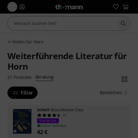
Suche 
Noten für Horn
Weiterführende Literatur für
Horn
Beratung
21
Produkte
·
Filter
Beliebtheit
Schott
Brass Master Class
41
TOP-SELLER
Sofort lieferbar
42
€