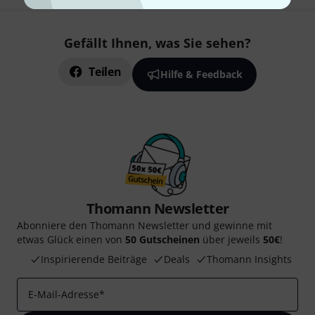
Gefällt Ihnen, was Sie sehen?
Teilen
Hilfe & Feedback
Thomann Newsletter
Abonniere den Thomann Newsletter und gewinne mit
etwas Glück einen von
50 Gutscheinen
über jeweils
50€
!
Inspirierende Beiträge
Deals
Thomann Insights
E-Mail-Adresse
*