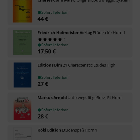
Charles Colin Music
Original Louis Maggio System
Sofort lieferbar
44
€
Friedrich Hofmeister Verlag
Etüden für Horn 1
1
Sofort lieferbar
17,50
€
Editions Bim
21 Characteristic Etudes High
Sofort lieferbar
27
€
Markus Arnold
Unterwegs fit geBuzz–Rt Horn
Sofort lieferbar
28
€
Köbl Edition
Etüdenspaß Horn 1