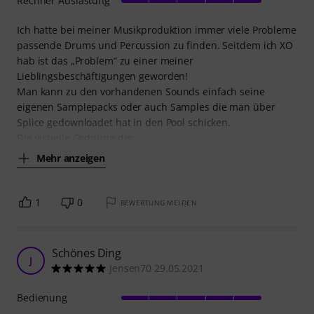
Rechner Auslastung
Ich hatte bei meiner Musikproduktion immer viele Probleme
passende Drums und Percussion zu finden. Seitdem ich XO
hab ist das „Problem“ zu einer meiner
Lieblingsbeschäftigungen geworden!
Man kann zu den vorhandenen Sounds einfach seine
eigenen Samplepacks oder auch Samples die man über
Splice gedownloadet hat in den Pool schicken.
Die visuelle Ordnung der
Mehr anzeigen
1
0
BEWERTUNG MELDEN
Schönes Ding
J
Jensen70 29.05.2021
Bedienung