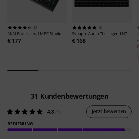
53
18
AKAI Professional
MPC Studio
Synapse Audio
The Legend HZ
I
E
€ 177
€ 168
31
Kundenbewertungen
Jetzt bewerten
4.8
/ 5
BEDIENUNG