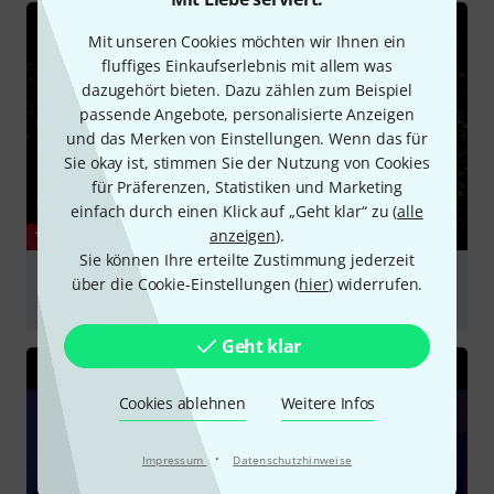
Mit unseren Cookies möchten wir Ihnen ein
fluffiges Einkaufserlebnis mit allem was
dazugehört bieten. Dazu zählen zum Beispiel
passende Angebote, personalisierte Anzeigen
und das Merken von Einstellungen. Wenn das für
Sie okay ist, stimmen Sie der Nutzung von Cookies
für Präferenzen, Statistiken und Marketing
einfach durch einen Klick auf „Geht klar“ zu (
alle
anzeigen
).
YOUTUBE
Sie können Ihre erteilte Zustimmung jederzeit
XO by XLN Audio - Your Universe of Sounds
über die Cookie-Einstellungen (
hier
) widerrufen.
[Announcement video, April 9th 2019]
abspielen
Geht klar
Cookies ablehnen
Weitere Infos
·
Impressum
Datenschutzhinweise