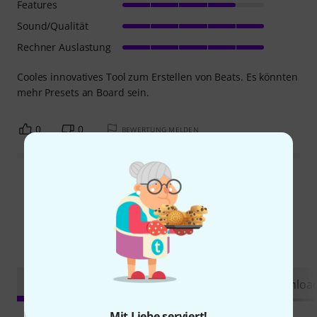
Features
Sound/Qualität
Rechner Auslastung
Cooles innovatives Tool zum Erstellen von Beats. Es könnten
mehr Presets an Board sein.
0
0
BEWERTUNG MELDEN
Alle Bewertungen lesen
Schon gewusst?
Alle
Videos
Ratgeber
Testberichte
Downloa
Mit Liebe serviert!