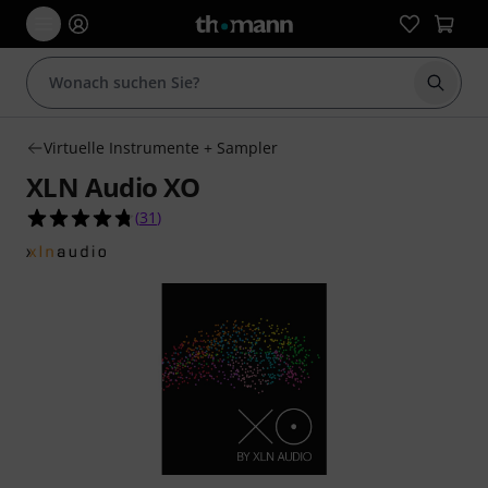
Suche 
Virtuelle Instrumente + Sampler
XLN Audio XO
4.8 von 5 Sternen aus 31 Kundenbewertungen
(
31
)