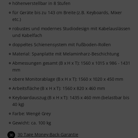
höhenverstellbar in 8 Stufen
für Geräte bis zu 143 cm Breite (z.B. Keyboards, Mixer
etc.)
robustes und modernes Studiodesign mit Kabelauslässen
und Kabelfach
doppeltes Schienensystem mit Fußboden-Rollen
Material: Spanplatte mit Melaminharz-Beschichtung
Abmessungen gesamt (B x H x T): 1560 x 1015 x 986 - 1431
mm
obere Monitorablage (B x H x T): 1560 x 1020 x 450 mm
Arbeitsfläche (B x H x T): 1560 x 820 x 460 mm
Keyboardauszug (B x H x T): 1435 x 460 mm (belastbar bis
40 kg)
Farbe: Wengé Grey
Gewicht: ca. 100 kg
30 Tage Money-Back-Garantie
30