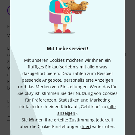
Toller Tisch
R
Richard990 30.10.2016
Features
Verarbeitung
Mit Liebe serviert!
Lange habe ich überlegt, bastel ich mir so ein Ding selber
oder nicht, schlussendlich bin ich froh diesen Tisch gekauft
Mit unseren Cookies möchten wir Ihnen ein
zu haben.
fluffiges Einkaufserlebnis mit allem was
Weil er sich wieder einfach zerlegen lässt, wertig ist und
dazugehört bieten. Dazu zählen zum Beispiel
extrem Featurereich ist.
passende Angebote, personalisierte Anzeigen
Für mich ein Teil des Studios der mich lange Zeit noch
und das Merken von Einstellungen. Wenn das für
begleiten wird.
Sie okay ist, stimmen Sie der Nutzung von Cookies
für Präferenzen, Statistiken und Marketing
Er war innerhalb einer Stunde zusammengebaut, das
einfach durch einen Klick auf „Geht klar“ zu (
alle
System ist
anzeigen
).
Mehr anzeigen
Sie können Ihre erteilte Zustimmung jederzeit
über die Cookie-Einstellungen (
hier
) widerrufen.