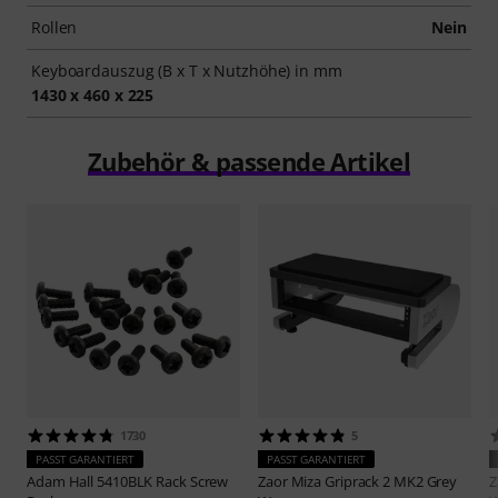
Rollen
Nein
Keyboardauszug (B x T x Nutzhöhe) in mm
1430 x 460 x 225
Zubehör & passende Artikel
1730
5
PASST GARANTIERT
PASST GARANTIERT
Adam Hall
5410BLK Rack Screw
Zaor
Miza Griprack 2 MK2 Grey
Z