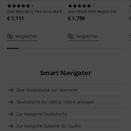
3
5
Zaor
Miza 88 XL Flex Anniv Black
Zaor
ONDA MKII Angled Oak
Z
€ 1.111
€ 1.790
Vergleichen
Vergleichen
Smart Navigator
Zaor Studiotische zur Übersicht
Studiotische für 1000 €–1500 € anzeigen
Zur Kategorie Studiotische
Zur Kategorie Zubehör für Studio