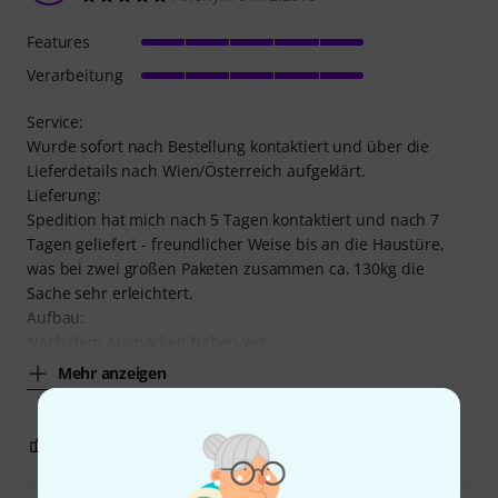
Features
Verarbeitung
Service:
Wurde sofort nach Bestellung kontaktiert und über die
Lieferdetails nach Wien/Österreich aufgeklärt.
Lieferung:
Spedition hat mich nach 5 Tagen kontaktiert und nach 7
Tagen geliefert - freundlicher Weise bis an die Haustüre,
was bei zwei großen Paketen zusammen ca. 130kg die
Sache sehr erleichtert.
Aufbau:
Nach dem Auspacken haben wir
Mehr anzeigen
2
0
BEWERTUNG MELDEN