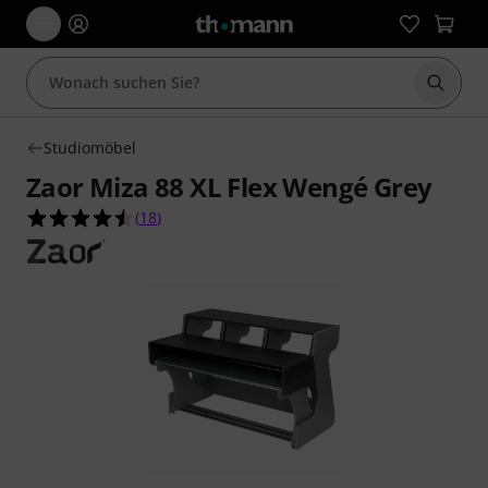
Suche 
Studiomöbel
Zaor Miza 88 XL Flex Wengé Grey
4.5 von 5 Sternen aus 18 Kundenbewertungen
(
18
)