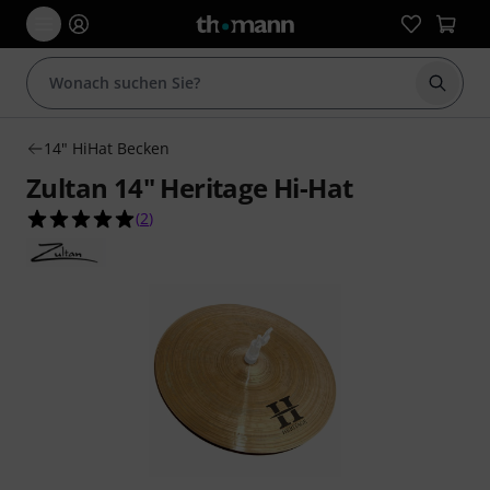
Suche 
14" HiHat Becken
Zultan 14" Heritage Hi-Hat
5.0 von 5 Sternen aus 2 Kundenbewertungen
(
2
)