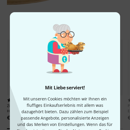
Zubehör & passende Artikel
Mit Liebe serviert!
Mit unseren Cookies möchten wir Ihnen ein
9
553
fluffiges Einkaufserlebnis mit allem was
Zildjian
14" S Series Mastersound
Millenium
HH-901 Pro Series
P
HiHat
E
dazugehört bieten. Dazu zählen zum Beispiel
€ 88
€ 278
passende Angebote, personalisierte Anzeigen
und das Merken von Einstellungen. Wenn das für