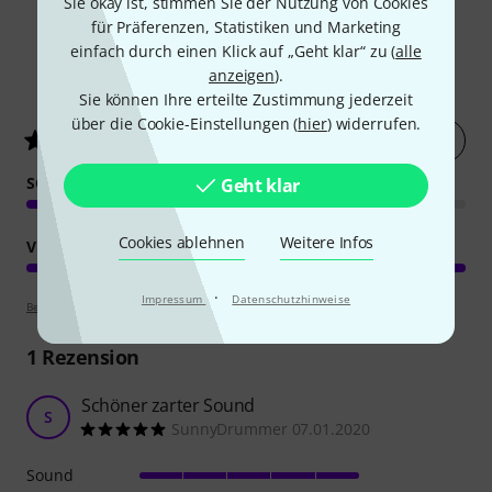
Sie okay ist, stimmen Sie der Nutzung von Cookies
für Präferenzen, Statistiken und Marketing
einfach durch einen Klick auf „Geht klar“ zu (
alle
anzeigen
).
2
Kundenbewertungen
Sie können Ihre erteilte Zustimmung jederzeit
über die Cookie-Einstellungen (
hier
) widerrufen.
Jetzt bewerten
5
/ 5
SOUND
Geht klar
Cookies ablehnen
Weitere Infos
VERARBEITUNG
·
Impressum
Datenschutzhinweise
Bewertungsrichtlinien
1
Rezension
Schöner zarter Sound
S
SunnyDrummer 07.01.2020
Sound