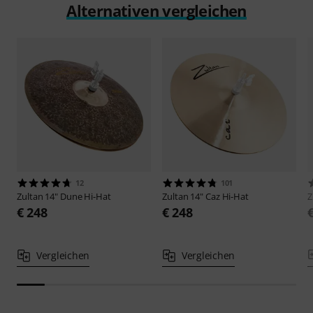
Alternativen vergleichen
12
101
Zultan
14" Dune Hi-Hat
Zultan
14" Caz Hi-Hat
Z
€ 248
€ 248
Vergleichen
Vergleichen