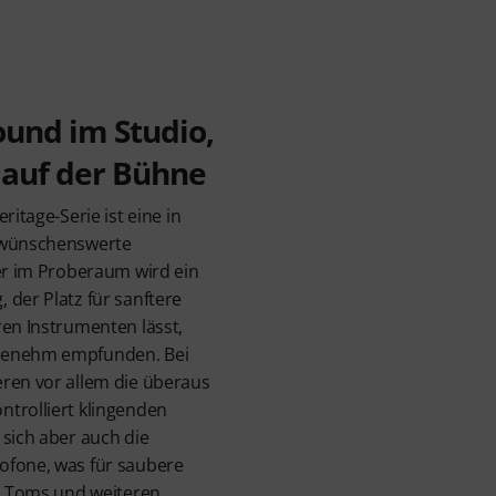
ound im Studio,
auf der Bühne
ritage-Serie ist eine in
s wünschenswerte
der im Proberaum wird ein
 der Platz für sanftere
ren Instrumenten lässt,
genehm empfunden. Bei
eren vor allem die überaus
trolliert klingenden
 sich aber auch die
ofone, was für saubere
e, Toms und weiteren