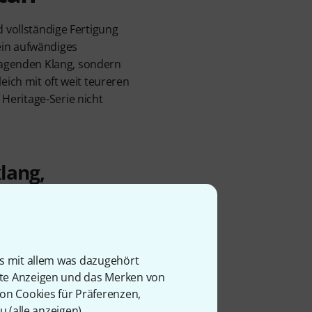
d vollständige Fertigung
ein aufwändiges
agenden Klang, sondern
eich mit oft weit teureren
Heritage-Serie nicht
lang,
k-Sound und
che
Serie werden aus einer
is mit allem was dazugehört
gt und bestehen somit aus
rte Anzeigen und das Merken von
t ihrem verhältnismäßig
von Cookies für Präferenzen,
sich in die Medium-Thin-
u (
alle anzeigen
).