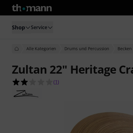
Shop
Service
Alle Kategorien
Drums und Percussion
Becken
Zultan 22" Heritage Cr
2.0 von 5 Sternen aus 1 Kundenbe
(
1
)