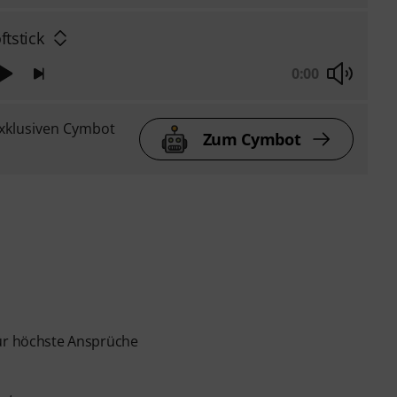
ftstick
0:00
xklusiven Cymbot
Zum Cymbot
für höchste Ansprüche