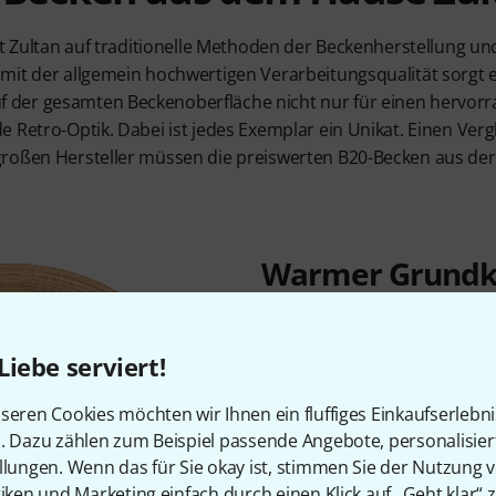
zt Zultan auf traditionelle Methoden der Beckenherstellung un
mit der allgemein hochwertigen Verarbeitungsqualität sorgt 
der gesamten Beckenoberfläche nicht nur für einen hervorr
 Retro-Optik. Dabei ist jedes Exemplar ein Unikat. Einen Vergl
roßen Hersteller müssen die preiswerten B20-Becken aus der 
Warmer Grundk
definierter Stic
schnelle Anspra
Liebe serviert!
Die Becken aus der Heritage-
seren Cookies möchten wir Ihnen ein fluffiges Einkaufserlebn
B20-Bronzelegierung geferti
n. Dazu zählen zum Beispiel passende Angebote, personalisie
80% Kupfer und 20% Zinn. Mi
llungen. Wenn das für Sie okay ist, stimmen Sie der Nutzung 
geringem Gewicht lassen sie 
tiken und Marketing einfach durch einen Klick auf „Geht klar“ z