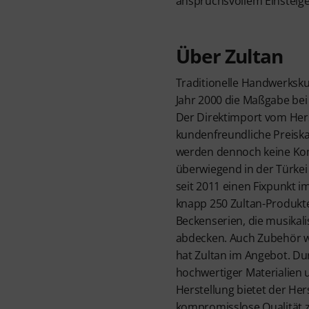
anspruchsvollem Einsteiger
Über Zultan
Traditionelle Handwerksku
Jahr 2000 die Maßgabe bei
Der Direktimport vom Hers
kundenfreundliche Preiskal
werden dennoch keine Ko
überwiegend in der Türkei 
seit 2011 einen Fixpunkt 
knapp 250 Zultan-Produkte
Beckenserien, die musikali
abdecken. Auch Zubehör w
hat Zultan im Angebot. D
hochwertiger Materialien
Herstellung bietet der Hers
kompromisslose Qualität 