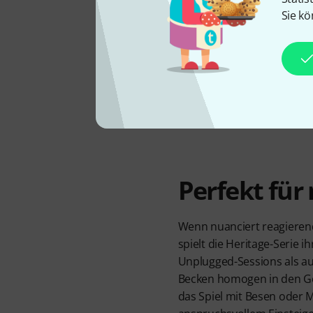
Sie kö
Perfekt für
Wenn nuanciert reagierend
spielt die Heritage-Serie i
Unplugged-Sessions als au
Becken homogen in den Ges
das Spiel mit Besen oder M