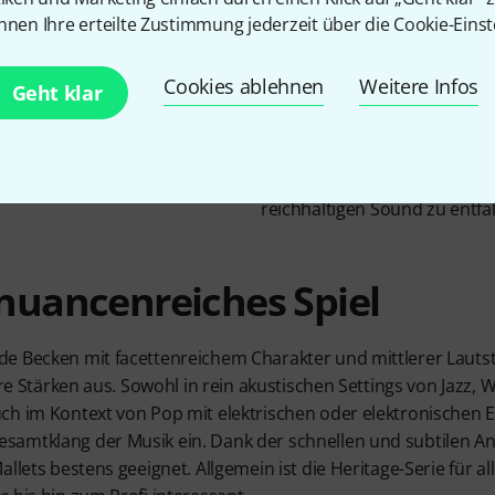
bis Thin-Kategorie einordnen
nnen Ihre erteilte Zustimmung jederzeit über die Cookie-Einst
durch eine ausgewogene Mi
Grundton und einem hellen 
Cookies ablehnen
Weitere Infos
Geht klar
definierten Stockanschlag so
blitzschnelle Ansprache aus. S
große 22“-Heritage-Crash sc
Anschlagen mit der Hand daz
reichhaltigen Sound zu entfal
 nuancenreiches Spiel
e Becken mit facettenreichem Charakter und mittlerer Lautst
hre Stärken aus. Sowohl in rein akustischen Settings von Jazz,
ch im Kontext von Pop mit elektrischen oder elektronischen 
amtklang der Musik ein. Dank der schnellen und subtilen Ans
allets bestens geeignet. Allgemein ist die Heritage-Serie für a