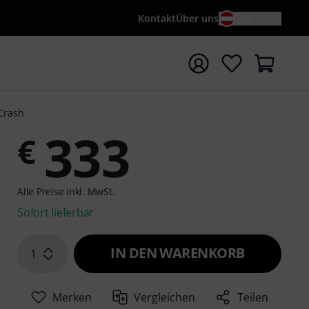
Kontakt
Über uns
DE / €
e mit Suchwort {searchTerm} starten
 Crash
333
€
Alle Preise inkl. MwSt.
Sofort lieferbar
IN DEN WARENKORB
1
Merken
Vergleichen
Teilen