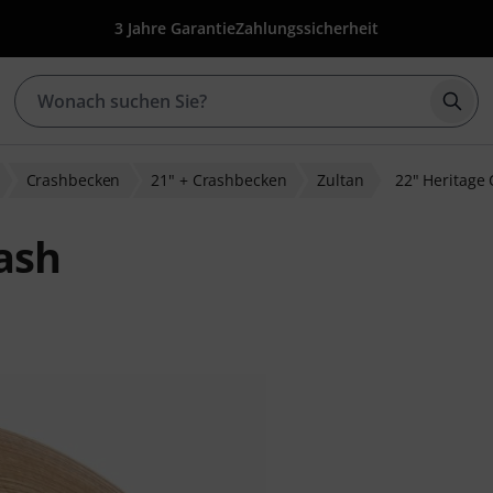
3 Jahre Garantie
Zahlungssicherheit
Such
Crashbecken
21" + Crashbecken
Zultan
22" Heritage
ash
wertungen