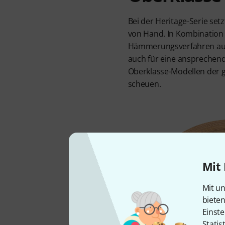
Bei der Heritage-Serie set
von Hand. In Kombination 
Hämmerungsverfahren auf 
auch für eine ansprechende
Oberklasse-Modellen der g
scheuen.
Mit 
Mit un
biete
Einste
Statis