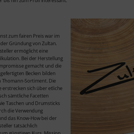
 bis hin zum Profi interessant.
nst zum fairen Preis war im
 der Gründung von Zultan.
teller ermöglicht eine
kulation. Bei der Herstellung
mpromisse gemacht und die
gefertigten Becken bilden
im Thomann-Sortiment. Die
 erstrecken sich über etliche
sch sämtliche Facetten
ie Taschen und Drumsticks
urch die Verwendung
 und das Know-How bei der
teller tatsächlich
zum günstigen Kurs. Mission