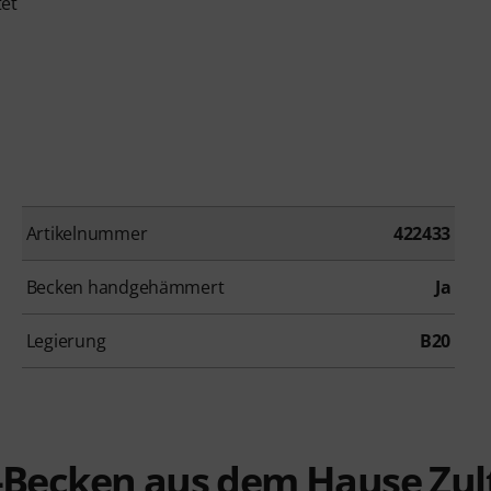
et
Artikelnummer
422433
Becken handgehämmert
Ja
Legierung
B20
-Becken aus dem Hause Zul