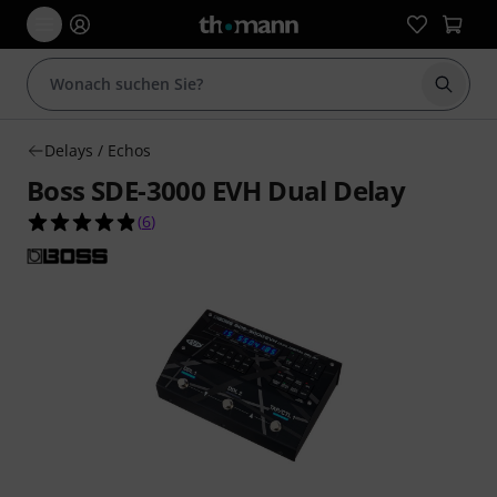
Suche 
Delays / Echos
Boss SDE-3000 EVH Dual Delay
4.8 von 5 Sternen aus 6 Kundenbewertungen
(
6
)