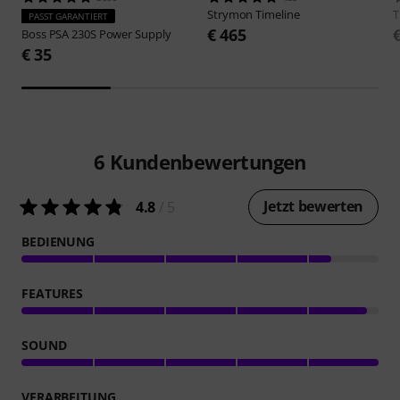
Strymon
Timeline
PASST GARANTIERT
€ 465
Boss
PSA 230S Power Supply
€ 35
6
Kundenbewertungen
Jetzt bewerten
4.8
/ 5
BEDIENUNG
FEATURES
SOUND
VERARBEITUNG