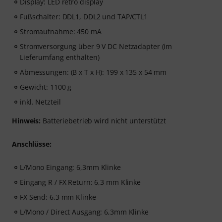
Display: LED retro display
Fußschalter: DDL1, DDL2 und TAP/CTL1
Stromaufnahme: 450 mA
Stromversorgung über 9 V DC Netzadapter (im
Lieferumfang enthalten)
Abmessungen: (B x T x H): 199 x 135 x 54 mm
Gewicht: 1100 g
inkl. Netzteil
Hinweis:
Batteriebetrieb wird nicht unterstützt
Anschlüsse:
L/Mono Eingang: 6,3mm Klinke
Eingang R / FX Return: 6,3 mm Klinke
FX Send: 6,3 mm Klinke
L/Mono / Direct Ausgang: 6,3mm Klinke