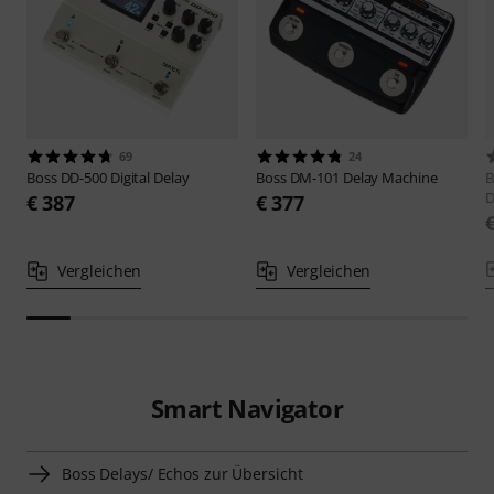
69
24
Boss
DD-500 Digital Delay
Boss
DM-101 Delay Machine
B
D
€ 387
€ 377
Vergleichen
Vergleichen
Smart Navigator
Boss Delays/ Echos zur Übersicht