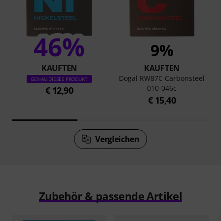
46%
9%
KAUFTEN
KAUFTEN
Dogal RW87C Carbonsteel
GENAU DIESES PRODUKT
010-046c
€ 12,90
€ 15,40
Vergleichen
Zubehör & passende Artikel