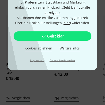
für Präferenzen, Statistiken und Marketing
Alternativen vergleichen
einfach durch einen Klick auf „Geht klar“ zu (
alle
anzeigen
).
Sie können Ihre erteilte Zustimmung jederzeit
über die Cookie-Einstellungen (
hier
) widerrufen.
Geht klar
Cookies ablehnen
Weitere Infos
·
Impressum
Datenschutzhinweise
2
1146
Dogal
RW87C Carbonsteel 010-
Elixir
Nanoweb Light-Heavy
E
046c
€ 12,30
€ 15,40
Vergleichen
Vergleichen