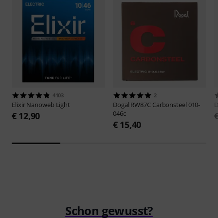
4103
2
Elixir
Nanoweb Light
Dogal
RW87C Carbonsteel 010-
D
046c
€ 12,90
€ 15,40
Schon gewusst?