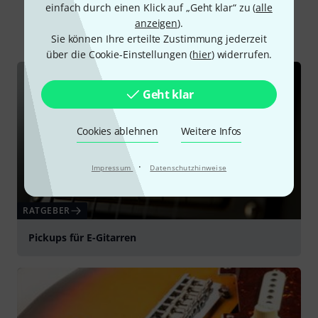
einfach durch einen Klick auf „Geht klar“ zu (
alle
anzeigen
).
Alle
Ratgeber
Testberichte
Downloads
Sie können Ihre erteilte Zustimmung jederzeit
über die Cookie-Einstellungen (
hier
) widerrufen.
Geht klar
Cookies ablehnen
Weitere Infos
·
Impressum
Datenschutzhinweise
RATGEBER
Pickups für E-Gitarren