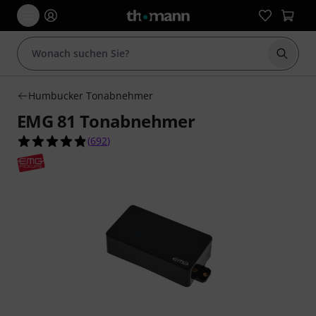
Suche 
Humbucker Tonabnehmer
EMG 81 Tonabnehmer
4.9 von 5 Sternen aus 692 Kundenbewertungen
(
692
)