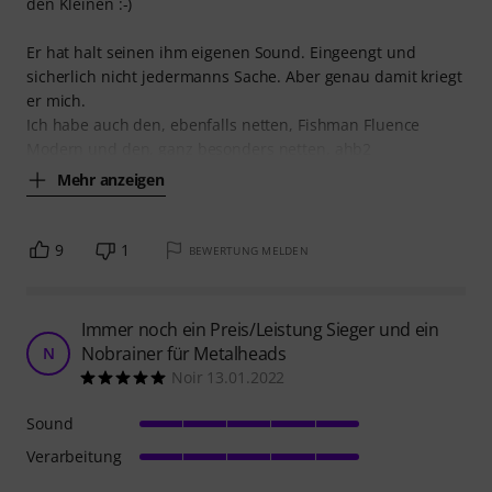
den Kleinen :-)
Er hat halt seinen ihm eigenen Sound. Eingeengt und
sicherlich nicht jedermanns Sache. Aber genau damit kriegt
er mich.
Ich habe auch den, ebenfalls netten, Fishman Fluence
Modern und den, ganz besonders netten, ahb2
Mehr anzeigen
9
1
BEWERTUNG MELDEN
Immer noch ein Preis/Leistung Sieger und ein
Nobrainer für Metalheads
N
Noir 13.01.2022
Sound
Verarbeitung