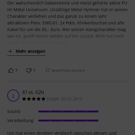
Der wahscheinlich bekannteste und meist gehörte aktive PU
im Metal Universum. Unzählige Metal Hymnen hat er seinen
Charakter verliehen und das ganze zu einem sehr
aktraktiven Preis. EMG 81, 2x Potis, Klinkenbuchse und alle
Kabel für um die 85,- Euro. Wer seinen Klangcharakter mag
wie ich, greift immer wieder auf ihn zurück. Mich hat noch
nie ein 81er im Stich gelassen
Mehr anzeigen
7
1
BEWERTUNG MELDEN
81 vs. X2N
J
JörgW. 20.02.2015
Sound
Verarbeitung
Um mal einen direkten Vergleich zwischen aktiven und