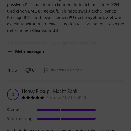
passiven PU´s machen zu können, habe ich mir einen X2N
und einen EMG 81 gekauft. Ich habe zwei gleiche Ibanez
Prestige RG´s und jeweils einen PU dort eingebaut. Ziel war
es, ein Maximum an Power aus den RG´s zu holen ... also nix
mit schönen Cleansounds!
Zur Ausstattung EMG: EMG liegt dort ganz klar
Mehr anzeigen
6
0
BEWERTUNG MELDEN
Heavy Pickup - Macht Spaß
D
Deekay87 07.05.2020
Sound
Verarbeitung
Ich hab die 81/60-Kombi in meine Squier Telecaster Jim