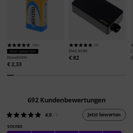
1304
257
EMG
85 BK
PASST GARANTIERT
€ 82
Maxell
M9V
€ 2,33
692
Kundenbewertungen
Jetzt bewerten
4.9
/ 5
SOUND