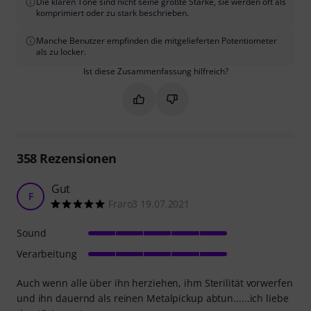
Die klaren Töne sind nicht seine größte Stärke, sie werden oft als
komprimiert oder zu stark beschrieben.
Manche Benutzer empfinden die mitgelieferten Potentiometer
als zu locker.
Ist diese Zusammenfassung hilfreich?
Markieren Sie diese Zusammenfassung
Markieren Sie diese Zusammen
358
Rezensionen
Gut
F
Fraro3 19.07.2021
Sound
Verarbeitung
Auch wenn alle über ihn herziehen, ihm Sterilität vorwerfen
und ihn dauernd als reinen Metalpickup abtun......ich liebe