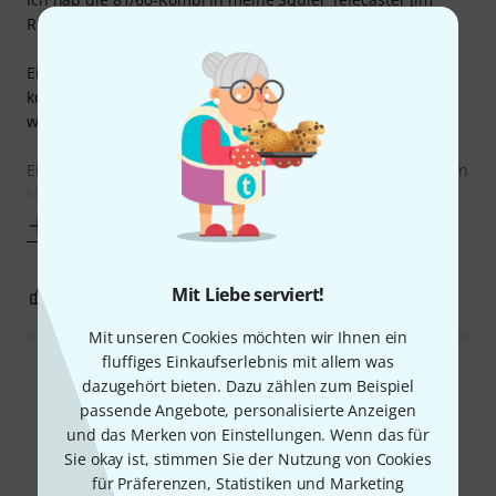
Root Signature eingebaut und kann dazu wirklich raten!
Eine gebrauchte JR Squier Telecaster inkl. der Pickups
kommt ans Original von Fender klanglich ran und macht
wirklich Spaß!
Einbau ist relativ easy, wenn man technisch halbwegs einen
klaren Kopf und nicht zwei linke Hände mitbringt.
Mehr anzeigen
Mit Liebe serviert!
3
0
BEWERTUNG MELDEN
Mit unseren Cookies möchten wir Ihnen ein
fluffiges Einkaufserlebnis mit allem was
Alle Bewertungen lesen
dazugehört bieten. Dazu zählen zum Beispiel
passende Angebote, personalisierte Anzeigen
und das Merken von Einstellungen. Wenn das für
Sie okay ist, stimmen Sie der Nutzung von Cookies
Schon gewusst?
für Präferenzen, Statistiken und Marketing