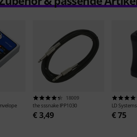
Zubehör & passende Artike
18009
 Envelope
the sssnake
IPP1030
LD System
€ 3,49
€ 75