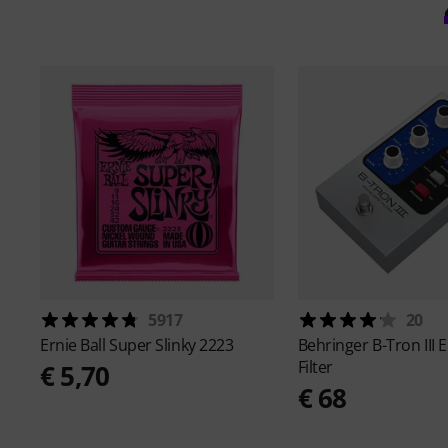
5917
20
Ernie Ball
Super Slinky 2223
Behringer
B-Tron III
Filter
€ 5,70
€ 68