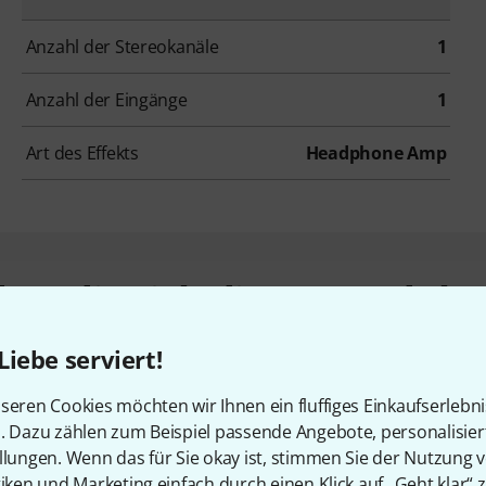
Anzahl der Stereokanäle
1
Anzahl der Eingänge
1
Art des Effekts
Headphone Amp
en, die sich dieses Produk
Liebe serviert!
seren Cookies möchten wir Ihnen ein fluffiges Einkaufserlebn
n. Dazu zählen zum Beispiel passende Angebote, personalisie
llungen. Wenn das für Sie okay ist, stimmen Sie der Nutzung 
tiken und Marketing einfach durch einen Klick auf „Geht klar“ z