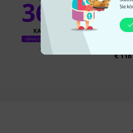
36%
Sie kö
17
KAUFTEN
KAUFTE
Boss Katana Go 
GENAU DIESES PRODUKT
Amp
€ 68
€ 118