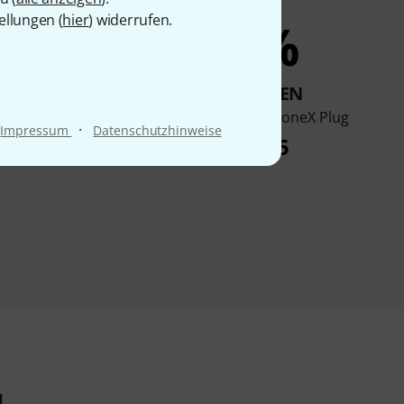
ellungen (
hier
) widerrufen.
13%
4%
KAUFTEN
KAUFTEN
ustang Micro Plus
IK Multimedia ToneX Plug
·
Impressum
Datenschutzhinweise
€ 119
€ 165