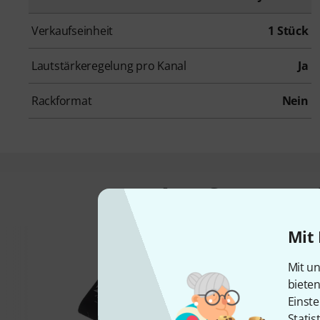
Verkaufseinheit
1 Stück
Lautstärkeregelung pro Kanal
Ja
Rackformat
Nein
Das kauften Kund
Mit 
Mit un
biete
Einste
Statis