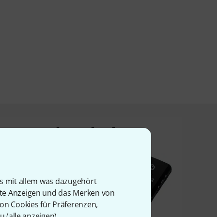
t angesehen haben
is mit allem was dazugehört
rte Anzeigen und das Merken von
von Cookies für Präferenzen,
u (
alle anzeigen
).