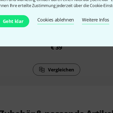
nnen Ihre erteilte Zustimmung jederzeit über die Cookie-Einst
%
15%
Cookies ablehnen
Weitere Infos
Geht klar
N
KAUFTEN
Headphone
Harley Benton DNAfx GiT
Fender M
Mobile II
€ 39
Vergleichen