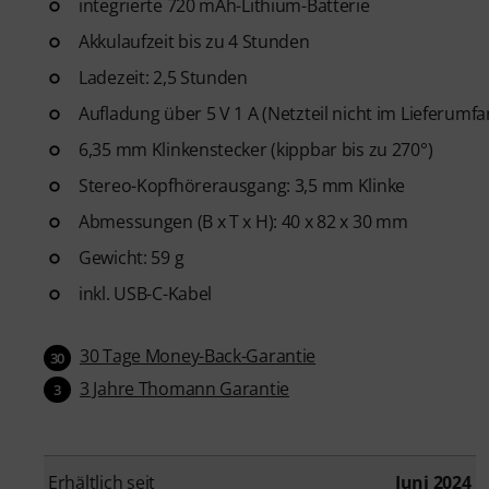
integrierte 720 mAh-Lithium-Batterie
Akkulaufzeit bis zu 4 Stunden
Ladezeit: 2,5 Stunden
Aufladung über 5 V 1 A (Netzteil nicht im Lieferumf
6,35 mm Klinkenstecker (kippbar bis zu 270°)
Stereo-Kopfhörerausgang: 3,5 mm Klinke
Abmessungen (B x T x H): 40 x 82 x 30 mm
Gewicht: 59 g
inkl. USB-C-Kabel
30 Tage Money-Back-Garantie
30
3 Jahre Thomann Garantie
3
Erhältlich seit
Juni 2024