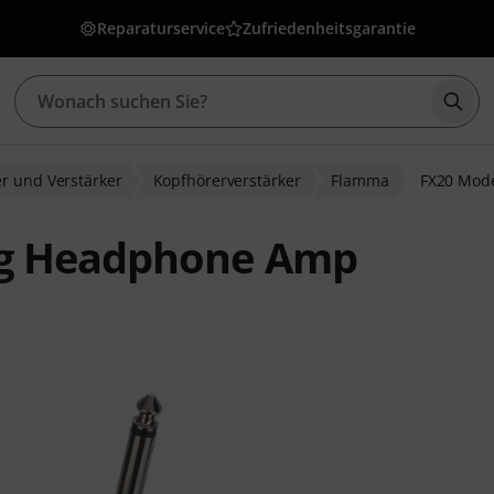
Reparaturservice
Zufriedenheitsgarantie
Such
r und Verstärker
Kopfhörerverstärker
Flamma
FX20 Mod
ng Headphone Amp
ewertungen