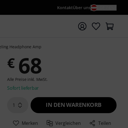
Kontakt
Über uns
DE / €
e mit Suchwort {searchTerm} starten
eling Headphone Amp
68
€
Alle Preise inkl. MwSt.
Sofort lieferbar
IN DEN WARENKORB
1
Merken
Vergleichen
Teilen