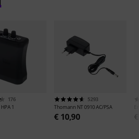
l
176
5293
s
HPA 1
Thomann
NT 0910 AC/PSA
Er
€ 10,90
€