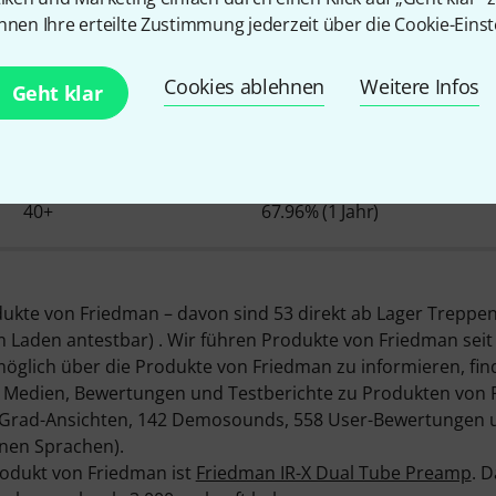
nnen Ihre erteilte Zustimmung jederzeit über die Cookie-Einst
Über Friedman
Cookies ablehnen
Weitere Infos
Geht klar
PRODUKTE AUF LAGER
Ø VERFÜGBARKEIT
40+
67.96% (1 Jahr)
odukte von Friedman – davon sind 53 direkt ab Lager Treppe
 Laden antestbar) . Wir führen Produkte von Friedman seit 2
lich über die Produkte von Friedman zu informieren, find
 Medien, Bewertungen und Testberichte zu Produkten von 
360-Grad-Ansichten, 142 Demosounds, 558 User-Bewertungen 
nen Sprachen).
odukt von Friedman ist
Friedman IR-X Dual Tube Preamp
. 