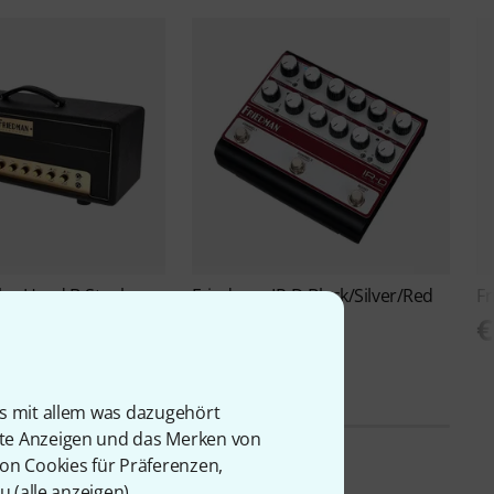
lex Head B-Stock
Friedman
IR-D Black/Silver/Red
F
B-Stock
0
€
€ 444
is mit allem was dazugehört
rte Anzeigen und das Merken von
von Cookies für Präferenzen,
u (
alle anzeigen
).