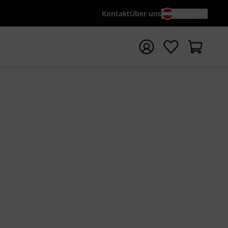
Kontakt
Über uns
DE / €
e mit Suchwort {searchTerm} starten