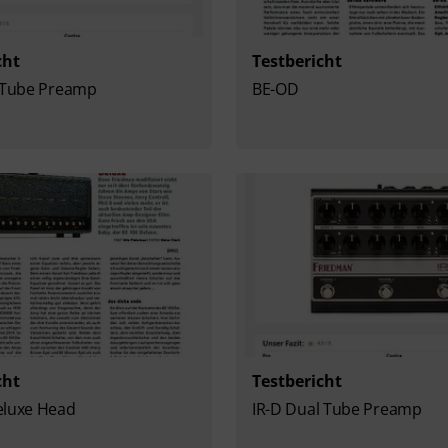
cht
Testbericht
l Tube Preamp
BE-OD
cht
Testbericht
eluxe Head
IR-D Dual Tube Preamp