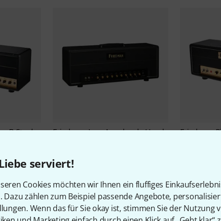
xe B-Stock
Friedman
Jose Arredondo Head
Friedman
P
B-Stock
€ 2.49
€ 4.390
Liebe serviert!
seren Cookies möchten wir Ihnen ein fluffiges Einkaufserlebn
n. Dazu zählen zum Beispiel passende Angebote, personalisie
llungen. Wenn das für Sie okay ist, stimmen Sie der Nutzung 
tiken und Marketing einfach durch einen Klick auf „Geht klar“ z