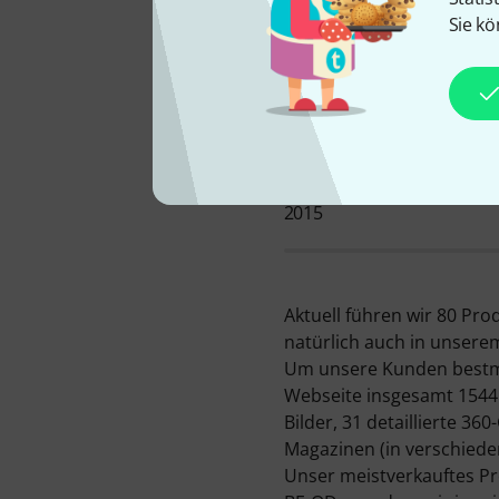
Sie kö
BEI UNS SEIT
2015
Aktuell führen wir 80 Pr
natürlich auch in unserem
Um unsere Kunden bestmög
Webseite insgesamt 1544
Bilder, 31 detaillierte 
Magazinen (in verschiede
Unser meistverkauftes Pr