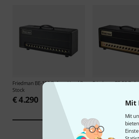
Friedman
BE-100 Deluxe Head B-
Friedman
BE-50 Delu
Stock
€ 3.590
€ 4.290
Mit 
Mit un
biete
Einste
Statis