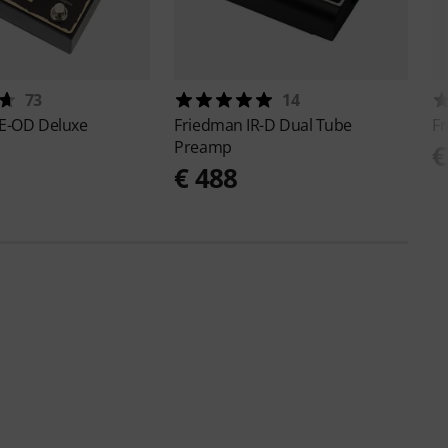
73
14
E-OD Deluxe
Friedman
IR-D Dual Tube
F
Preamp
€
€ 488