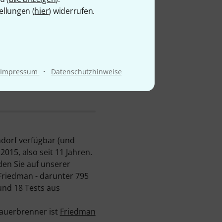
ellungen (
hier
) widerrufen.
·
Impressum
Datenschutzhinweise
ndorf verfügbar (und
015, also seit 11 Jahren.
en Sie auf unserer
Friedman - darunter 795
und 18 Tests aus
Dauerbrenner ist
Friedman