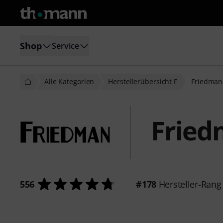
Shop
Service
Alle Kategorien
Herstellerübersicht F
Friedman
Frie
556
#178
Hersteller-Rang