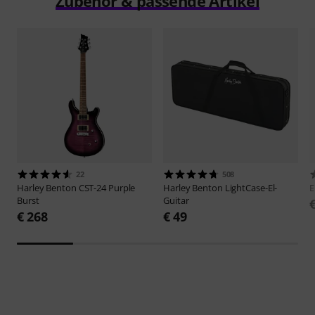
Zubehör & passende Artikel
22
508
Harley Benton
CST-24 Purple
Harley Benton
LightCase-El-
E
Burst
Guitar
€ 268
€ 49