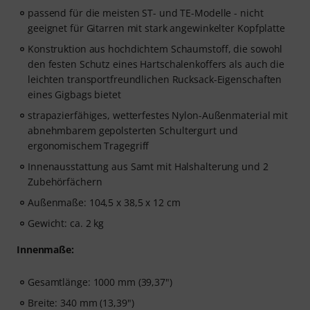
passend für die meisten ST- und TE-Modelle - nicht
geeignet für Gitarren mit stark angewinkelter Kopfplatte
Konstruktion aus hochdichtem Schaumstoff, die sowohl
den festen Schutz eines Hartschalenkoffers als auch die
leichten transportfreundlichen Rucksack-Eigenschaften
eines Gigbags bietet
strapazierfähiges, wetterfestes Nylon-Außenmaterial mit
abnehmbarem gepolsterten Schultergurt und
ergonomischem Tragegriff
Innenausstattung aus Samt mit Halshalterung und 2
Zubehörfächern
Außenmaße: 104,5 x 38,5 x 12 cm
Gewicht: ca. 2 kg
Innenmaße:
Gesamtlänge: 1000 mm (39,37")
Breite: 340 mm (13,39")