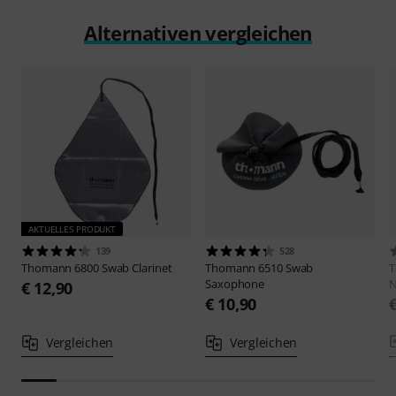
Alternativen vergleichen
AKTUELLES PRODUKT
139
528
Thomann
6800 Swab Clarinet
Thomann
6510 Swab
Saxophone
N
€ 12,90
€ 10,90
Vergleichen
Vergleichen