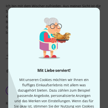
Ich bin mit dem Wischer zufrieden. Aus meiner Sicht ist die
Saugkraft ausreichend um nach einmal durchwischen das
Kondenswasser aus der Klarinette zu haben. Ich habe eine
B-Klarinette aus Kunststoff, vielleicht macht das im
Gegensatz zu Holz einen Unterschied. Das kann ich nicht
beurteilen.
Wenn er anfängt zu müffeln, kommt er in die
Waschmaschine. Ich
Mehr anzeigen
Mit Liebe serviert!
1
1
BEWERTUNG MELDEN
Mit unseren Cookies möchten wir Ihnen ein
fluffiges Einkaufserlebnis mit allem was
Dünnes Wischtuch
dazugehört bieten. Dazu zählen zum Beispiel
H
HenningSt 07.11.2021
passende Angebote, personalisierte Anzeigen
und das Merken von Einstellungen. Wenn das für
Reinigungswirkung
Sie okay ist, stimmen Sie der Nutzung von Cookies