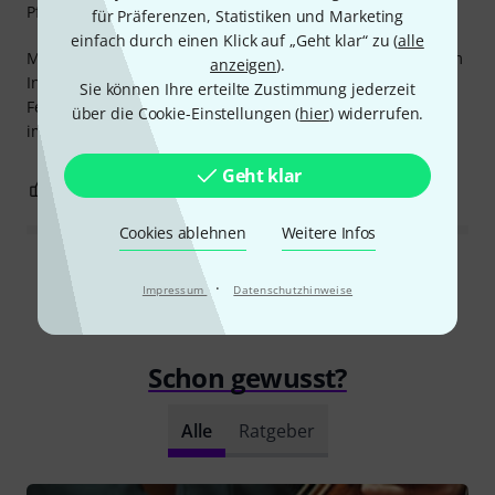
Pflegewirkung
für Präferenzen, Statistiken und Marketing
einfach durch einen Klick auf „Geht klar“ zu (
alle
MIr ist das Wischtuch zum Kondensat-Auswischen aus dem
anzeigen
).
Instrument ein bisschen zu klein/zu dünn. Ich bin mit
Sie können Ihre erteilte Zustimmung jederzeit
Fensterleder-Wischtüchern aufgewachsen und finde die
über die Cookie-Einstellungen (
hier
) widerrufen.
immer noch geeigneter.
Geht klar
0
0
BEWERTUNG MELDEN
Cookies ablehnen
Weitere Infos
Alle Bewertungen lesen
·
Impressum
Datenschutzhinweise
Schon gewusst?
Alle
Ratgeber