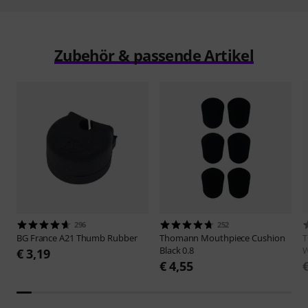
Zubehör & passende Artikel
296
252
BG France
A21 Thumb Rubber
Thomann
Mouthpiece Cushion
Black 0.8
W
€ 3,19
€ 4,55