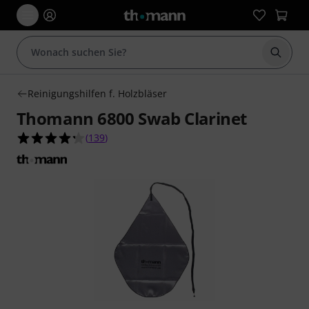
Suche 
Reinigungshilfen f. Holzbläser
Thomann 6800 Swab Clarinet
4.3 von 5 Sternen aus 139 Kundenbewertungen
(
139
)