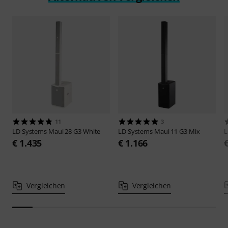
11
3
LD Systems
Maui 28 G3 White
LD Systems
Maui 11 G3 Mix
L
€ 1.435
€ 1.166
Vergleichen
Vergleichen