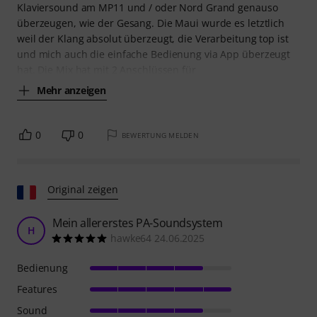
Klaviersound am MP11 und / oder Nord Grand genauso
überzeugen, wie der Gesang. Die Maui wurde es letztlich
weil der Klang absolut überzeugt, die Verarbeitung top ist
und mich auch die einfache Bedienung via App überzeugt
hat. Die Mix hat mit 2 Anschlüssen für
Mehr anzeigen
0
0
BEWERTUNG MELDEN
Original zeigen
Mein allererstes PA-Soundsystem
H
hawke64 24.06.2025
Bedienung
Features
Sound