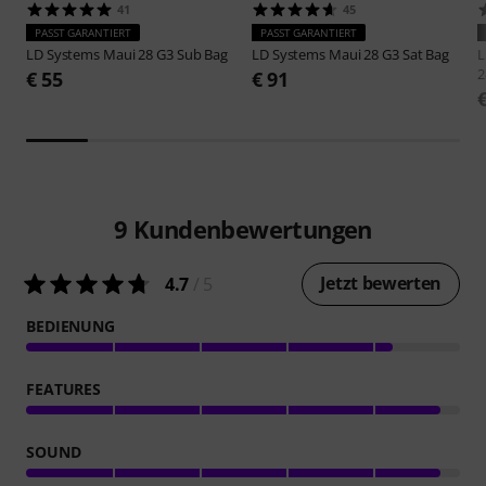
41
45
PASST GARANTIERT
PASST GARANTIERT
LD Systems
Maui 28 G3 Sub Bag
LD Systems
Maui 28 G3 Sat Bag
L
2
€ 55
€ 91
9
Kundenbewertungen
Jetzt bewerten
4.7
/ 5
BEDIENUNG
FEATURES
SOUND