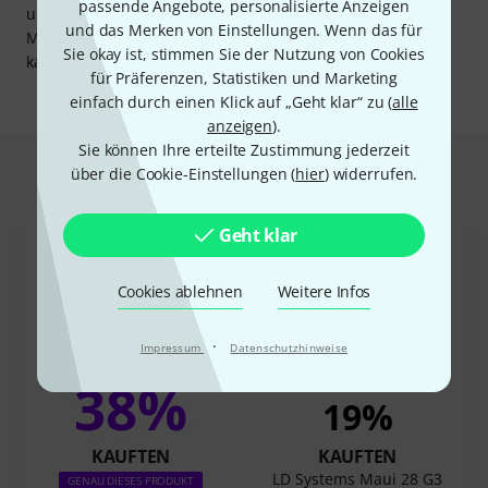
passende Angebote, personalisierte Anzeigen
und intuitiv über die App gesteuert werden, sodass der
und das Merken von Einstellungen. Wenn das für
Mixer von verschiedenen Positionen aus betätigt werden
Sie okay ist, stimmen Sie der Nutzung von Cookies
kann.
für Präferenzen, Statistiken und Marketing
einfach durch einen Klick auf „Geht klar“ zu (
alle
anzeigen
).
Sie können Ihre erteilte Zustimmung jederzeit
Das kauften Kunden, die sich dieses
über die Cookie-Einstellungen (
hier
) widerrufen.
Produkt angesehen haben
Geht klar
Cookies ablehnen
Weitere Infos
·
Impressum
Datenschutzhinweise
38%
19%
KAUFTEN
KAUFTEN
LD Systems Maui 28 G3
GENAU DIESES PRODUKT