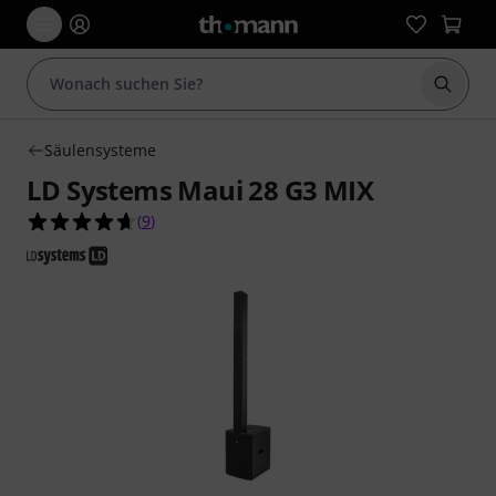
Suche 
Säulensysteme
LD Systems Maui 28 G3 MIX
4.7 von 5 Sternen aus 9 Kundenbewertungen
(
9
)