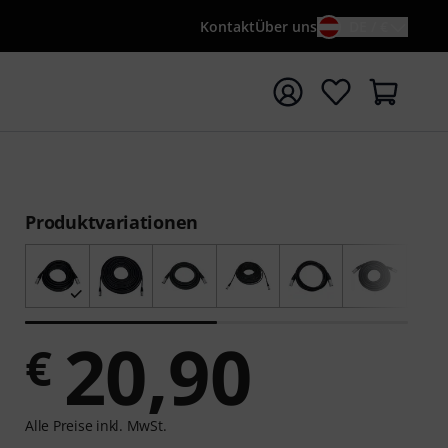
Kontakt
Über uns
DE / €
e mit Suchwort {searchTerm} starten
Produktvariationen
20,90
€
Alle Preise inkl. MwSt.