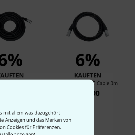
6%
6%
KAUFTEN
KAUFTEN
e CAT6E Cable 20m
pro snake CAT6E Cable 3m
€ 28
€ 12,90
is mit allem was dazugehört
rte Anzeigen und das Merken von
von Cookies für Präferenzen,
u (
alle anzeigen
).