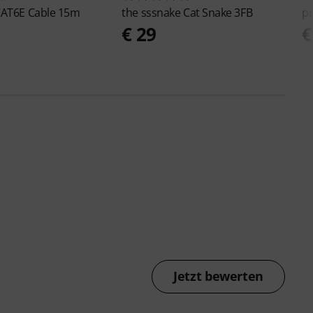
AT6E Cable 15m
the sssnake
Cat Snake 3FB
p
0
€ 29
€
Jetzt bewerten