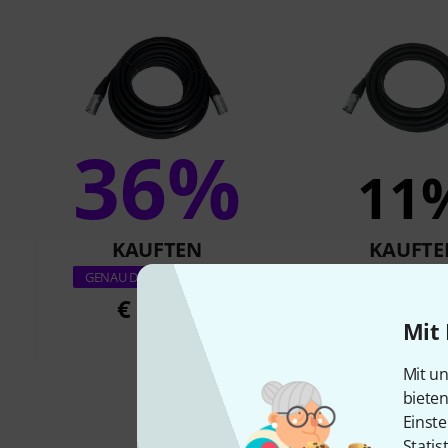
36%
11
KAUFTEN
KAUFTE
pro snake CAT6E 
GENAU DIESES PRODUKT
€ 20,90
€ 16,9
Mit 
Mit un
biete
Einste
Statis