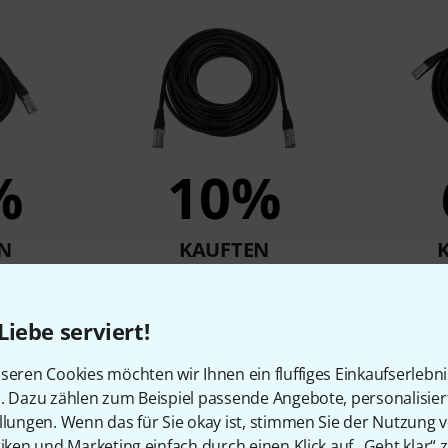
%
10%
N
KAUFTEN
Cable 5m
pro snake CAT6E Cable 15m
pro snak
0
€ 23,90
Liebe serviert!
seren Cookies möchten wir Ihnen ein fluffiges Einkaufserlebn
Vergleichen
n. Dazu zählen zum Beispiel passende Angebote, personalisie
llungen. Wenn das für Sie okay ist, stimmen Sie der Nutzung 
tiken und Marketing einfach durch einen Klick auf „Geht klar“ z