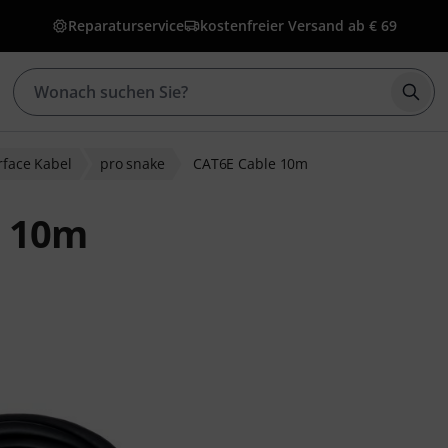
Reparaturservice
kostenfreier Versand ab € 69
Such
erface Kabel
pro snake
CAT6E Cable 10m
e 10m
bewertungen