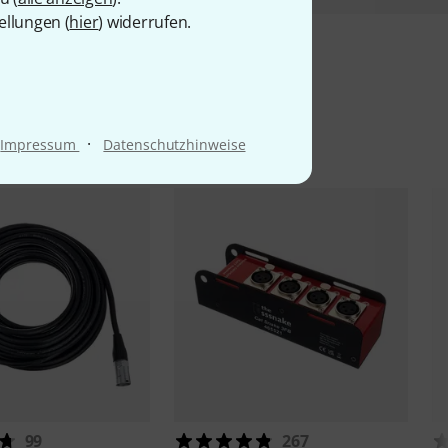
ellungen (
hier
) widerrufen.
l
·
Impressum
Datenschutzhinweise
99
267