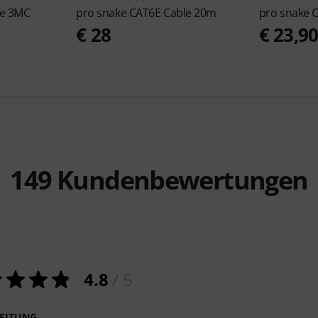
ke 3MC
pro snake
CAT6E Cable 20m
pro snake
C
€ 28
€ 23,9
149
Kundenbewertungen
4.8
/ 5
EITUNG