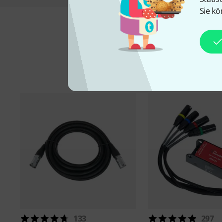
Sie kö
133
297