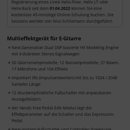
Registrierung eines Line6 Helix Floor, Helix LT oder
Helix Rack seit dem
01.04.2022
können Sie eine
kostenlose 45-minütige Online-Schulung buchen. Die
Sessions werden von Nico Schliemann durchgeführt.
Multieffektgerät für E-Gitarre
Next-Generation Dual DSP-basierte HX Modeling Engine
mit 4 diskreten Stereo-Signalwegen
50 Gitarrenampmodelle, 12 Bassampmodelle, 37 Boxen,
17 Mikrofone und 104 Effekte
importiert IRs (Impulsantworten) mit bis zu 1024 / 2048
Samples Länge
12 druckempfindliche Fußschalter mit anpassbaren
Anzeigefeldern
der Hands Free Pedal-Edit-Modus legt die
Effektparameter auf die Schalter und das Expression-
Pedal
Near-Instant-Fußschalter und Controller-Zuweisung