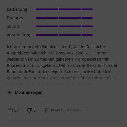
Bedienung
Features
Sound
Verarbeitung
Ich war immer ein Skeptiker der digitalen Geschichte.
Ausprobiert habe ich viel. Boss, Vox, Line 6........immer
wieder bin ich zu meinen geliebten Trampelkisten mit
Röhrenamp zurückgekehrt. Dann kam der Beschluss in der
Band auf InEars umzusteigen. Ach du scheiße habe ich
gedacht, was nun? Als einziger auf der Bühne ohne InEars
rumdröhnen geht nicht...wenn dann machen
Mehr anzeigen
57
3
BEWERTUNG MELDEN