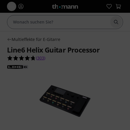
Suche 
Multieffekte für E-Gitarre
Line6 Helix Guitar Processor
4.8 von 5 Sternen aus 303 Kundenbewertungen
(
303
)