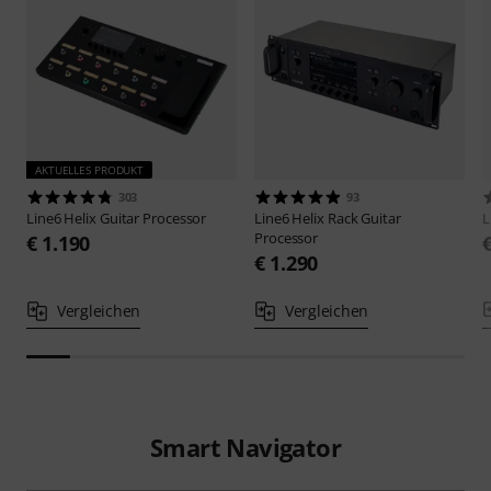
AKTUELLES PRODUKT
303
93
Line6
Helix Guitar Processor
Line6
Helix Rack Guitar
L
Processor
€ 1.190
€ 1.290
Vergleichen
Vergleichen
Smart Navigator