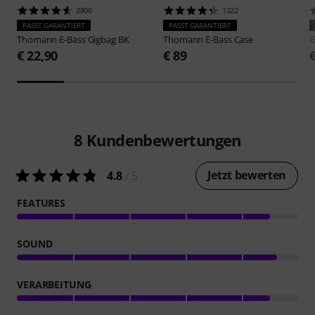
2800
1322
PASST GARANTIERT
PASST GARANTIERT
Thomann
E-Bass Gigbag BK
Thomann
E-Bass Case
G
€ 22,90
€ 89
8
Kundenbewertungen
Jetzt bewerten
4.8
/ 5
FEATURES
SOUND
VERARBEITUNG