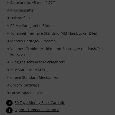
Sattelbreite: 45 mm (1,77")
musikalische Konzepte, die dein Bassspiel auf das
nächste Level heben werden.
Knochensattel
Halsprofil: C
Nachdem deine Bestellung versandt wurde, erhältst du
22 Medium Jumbo Bünde
den Aktivierungscode per E-Mail. Das Abonnement
endet nach Ablauf automatisch.
Tonabnehmer: Sire Standard MM Humbucker (Steg)
Marcus Heritage-3 Preamp
Volume-, Treble-, Middle- und Bassregler mit Push/Pull-
Funktion
3-lagiges schwarzes Schlagbrett
Sire Standard MM Steg
offene Standard Mechaniken
Chrom Hardware
Farbe: Sparkle Black
30 Tage Money-Back-Garantie
30
3 Jahre Thomann Garantie
3