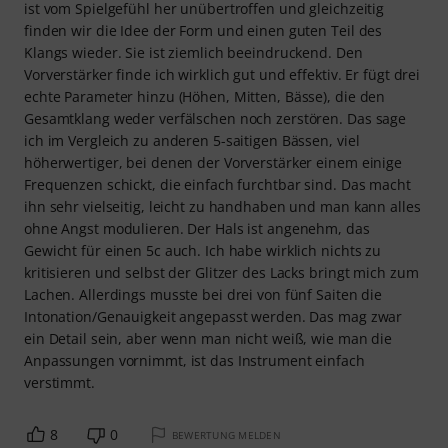
ist vom Spielgefühl her unübertroffen und gleichzeitig
finden wir die Idee der Form und einen guten Teil des
Klangs wieder. Sie ist ziemlich beeindruckend. Den
Vorverstärker finde ich wirklich gut und effektiv. Er fügt drei
echte Parameter hinzu (Höhen, Mitten, Bässe), die den
Gesamtklang weder verfälschen noch zerstören. Das sage
ich im Vergleich zu anderen 5-saitigen Bässen, viel
höherwertiger, bei denen der Vorverstärker einem einige
Frequenzen schickt, die einfach furchtbar sind. Das macht
ihn sehr vielseitig, leicht zu handhaben und man kann alles
ohne Angst modulieren. Der Hals ist angenehm, das
Gewicht für einen 5c auch. Ich habe wirklich nichts zu
kritisieren und selbst der Glitzer des Lacks bringt mich zum
Lachen. Allerdings musste bei drei von fünf Saiten die
Intonation/Genauigkeit angepasst werden. Das mag zwar
ein Detail sein, aber wenn man nicht weiß, wie man die
Anpassungen vornimmt, ist das Instrument einfach
verstimmt.
8
0
BEWERTUNG MELDEN