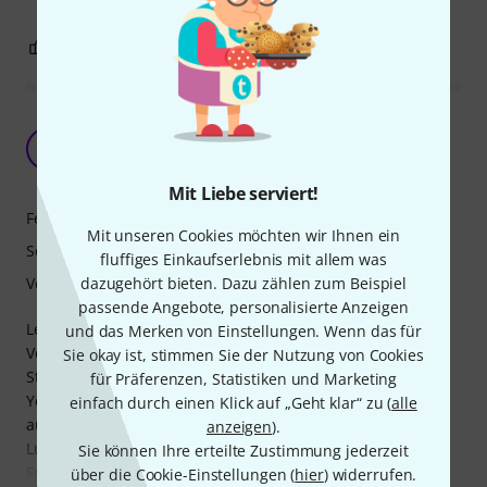
4
0
BEWERTUNG MELDEN
Richtig stark abgeliefert Herr Miller - Stingray by
MM kann sich warm anziehen
P
Phinter93 08.10.2025
Mit Liebe serviert!
Features
Mit unseren Cookies möchten wir Ihnen ein
Sound
fluffiges Einkaufserlebnis mit allem was
dazugehört bieten. Dazu zählen zum Beispiel
Verarbeitung
passende Angebote, personalisierte Anzeigen
Leider ging mein alter aktiv OLP Stingray Nachbau kaputt.
und das Merken von Einstellungen. Wenn das für
Von Beginn an lag mein Hauptaugenmerk auf der Marke
Sie okay ist, stimmen Sie der Nutzung von Cookies
Stingray by MM, sodass ich zwangsläufig über mehrere
für Präferenzen, Statistiken und Marketing
Youtube Videos auf die Marke Sire/Marcus Miller
einfach durch einen Klick auf „Geht klar“ zu (
alle
aufmerksam wurde. Da mich vor kurzem wieder die totale
anzeigen
).
Lust am Bass spielen gepackt hatte, ist der Kauf eines
Sie können Ihre erteilte Zustimmung jederzeit
Fender Jazz Bass der Serie Player II nicht allzu
über die Cookie-Einstellungen (
hier
) widerrufen.