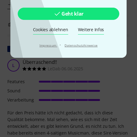
Mehr anzeigen
Geht klar
5
0
BEWERTUNG MELDEN
Cookies ablehnen
Weitere Infos
·
Impressum
Datenschutzhinweise
Original zeigen
Überraschend!!
L
LeDab 06.06.2025
Features
Sound
Verarbeitung
Für den Preis hätte ich nicht gedacht, dass ich diese
Qualität bekomme. Mal sehen, wie es sich mit der Zeit
entwickelt, aber es gibt keinen Grund, es nicht zu tun. Ich
habe bereits einen 4-saitigen Musicman, diese Sire-Version