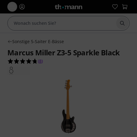
Suche 
Sonstige 5-Saiter E-Bässe
Marcus Miller Z3-5 Sparkle Black
4.8 von 5 Sternen aus 8 Kundenbewertungen
(
8
)