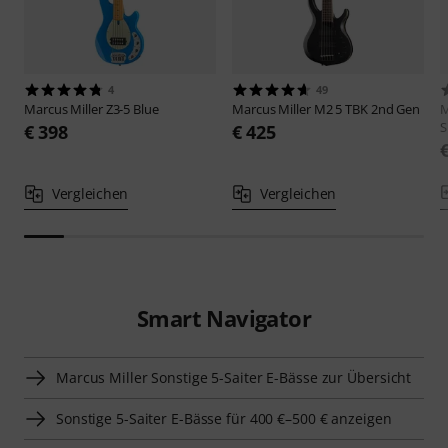
4
49
Marcus Miller
Z3-5 Blue
Marcus Miller
M2 5 TBK 2nd Gen
M
S
€ 398
€ 425
Vergleichen
Vergleichen
Smart Navigator
Marcus Miller Sonstige 5-Saiter E-Bässe zur Übersicht
Sonstige 5-Saiter E-Bässe für 400 €–500 € anzeigen