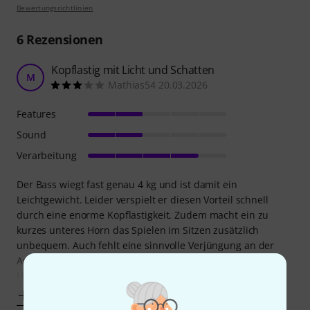
Bewertungsrichtlinien
6
Rezensionen
Kopflastig mit Licht und Schatten
M
Mathias54 20.03.2026
Features
Sound
Verarbeitung
Der Bass wiegt fast genau 4 kg und ist damit ein
Leichtgewicht. Leider verspielt er diesen Vorteil schnell
durch eine enorme Kopflastigkeit. Zudem macht ein zu
kurzes unteres Horn das Spielen im Sitzen zusätzlich
unbequem. Auch fehlt eine sinnvolle Verjüngung an der
Armauflage – diese wird auf den Bildern durch
Lichtreflexionen zwar angedeutet, ist in der Praxis aber
Mehr anzeigen