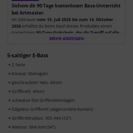
Sichere dir 90 Tage kostenlosen Bass-Unterricht
bei Artmaster.
Im Zeitraum
vom 15. Juli 2026 bis zum 14. Oktober
2026
erhältst du beim Kauf dieses Produktes einen
kostenlosen
90-Tage-Gutschein, der dir Zugriff auf alle
MEHR ANZEIGEN
Artmaster-Kurse bietet
– einschließlich des Bass-
Kurses, der gezielt darauf ausgelegt ist, deinen Groove,
dein Timing, deine Technik und deine musikalische
5-saitiger E-Bass
Kreativität zu stärken. ArtMaster.com – deine Online-
Z Serie
Plattform für Bass-Ausbildung und modernes
Musizieren. Bitte beachte, dass die Kurse nur in
Korpus: Mahagoni
Englisch verfügbar sind.
geschraubter Hals: Ahorn
Griffbrett: Ahorn
ArtMaster.com – lerne direkt von dem renommierten
Bass-Dozenten Marek Bero, der für seinen
schwarze Dot Griffbretteinlagen
ganzheitlichen Ansatz, seine rhythmische
Edgeless Griffbrett (abgerundete Kanten)
Meisterklasse und seine praktischen Übungen bekannt
Griffbrettradius: 305 mm (12")
ist, die jedem Bassisten weiterhelfen — vom Anfänger
bis zum Fortgeschrittenen. Entdecke strukturierte
Mensur: 864 mm (34")
Lektionen, Play-along-Tracks, Technik-Workouts und