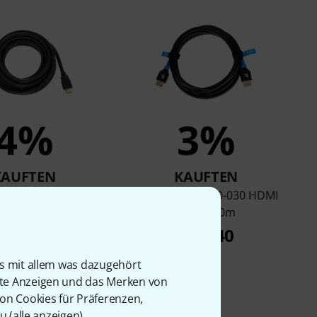
4%
3%
KAUFTEN
KAUFTEN
k PI1000-100 HDMI
PureLink FI-H100-030 HDMI
able 10.0m
Cable 3.0m
€ 64
€ 18,40
is mit allem was dazugehört
rte Anzeigen und das Merken von
von Cookies für Präferenzen,
u (
alle anzeigen
).