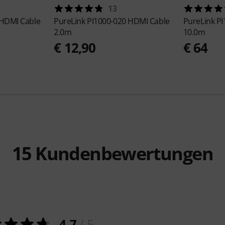
13
 HDMI Cable
PureLink
PI1000-020 HDMI Cable
PureLink
PI
2.0m
10.0m
€ 12,90
€ 64
15
Kundenbewertungen
4.7
/ 5