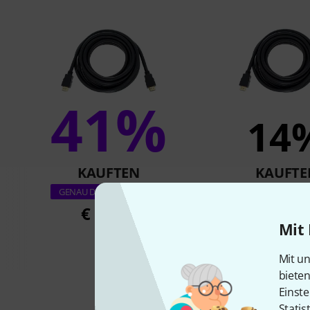
41%
14
KAUFTEN
KAUFTE
PureLink PI1000-
GENAU DIESES PRODUKT
Cable 5.0
€ 13,30
€ 18,9
Mit 
Mit un
biete
Einste
Statis