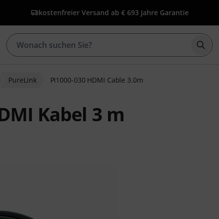
kostenfreier Versand ab € 69
3 Jahre Garantie
Such
PureLink
PI1000-030 HDMI Cable 3.0m
HDMI Kabel 3 m
ewertungen