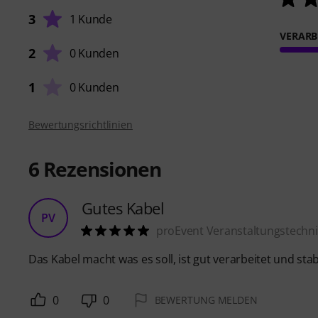
3
1 Kunde
VERARB
2
0 Kunden
1
0 Kunden
Bewertungsrichtlinien
6
Rezensionen
Gutes Kabel
PV
proEvent Veranstaltungstechni
Das Kabel macht was es soll, ist gut verarbeitet und stabi
0
0
BEWERTUNG MELDEN