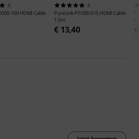
6
6
1000-100 HDMI Cable
PureLink
PI1000-015 HDMI Cable
P
1.5m
0
€ 13,40
€
-
Jetzt bewerten