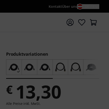
Kontakt
Über uns
DE / €
e mit Suchwort {searchTerm} starten
Produktvariationen
13,30
€
Alle Preise inkl. MwSt.