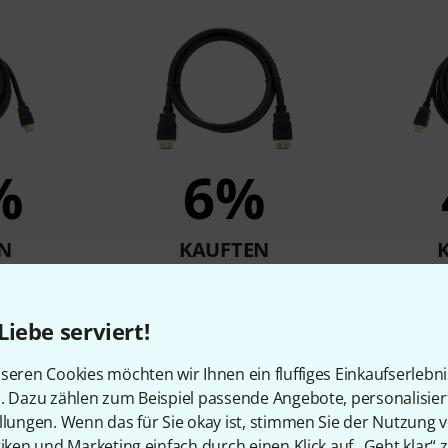
%
6%
N
KAUFTEN
050 HDMI
PureLink PI1000-020 HDMI
PureLin
m
Cable 2.0m
C
0
€ 12,90
Liebe serviert!
seren Cookies möchten wir Ihnen ein fluffiges Einkaufserlebn
n. Dazu zählen zum Beispiel passende Angebote, personalisie
Vergleichen
llungen. Wenn das für Sie okay ist, stimmen Sie der Nutzung 
tiken und Marketing einfach durch einen Klick auf „Geht klar“ z