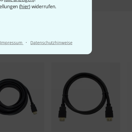
ellungen (
hier
) widerrufen.
l
·
Impressum
Datenschutzhinweise