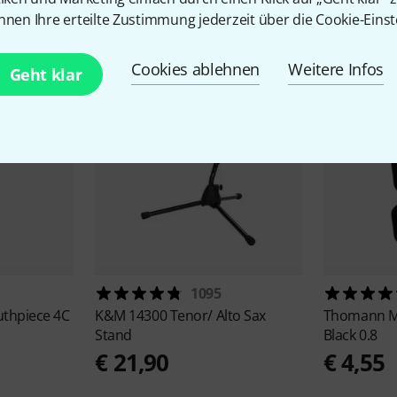
Zubehör & passende Artike
nnen Ihre erteilte Zustimmung jederzeit über die Cookie-Einst
Cookies ablehnen
Weitere Infos
Geht klar
1095
uthpiece 4C
K&M
14300 Tenor/ Alto Sax
Thomann
M
Stand
Black 0.8
€ 21,90
€ 4,55