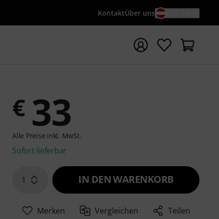
Kontakt
Über uns
DE / €
e mit Suchwort {searchTerm} starten
33
€
Alle Preise inkl. MwSt.
Sofort lieferbar
IN DEN WARENKORB
1
Merken
Vergleichen
Teilen