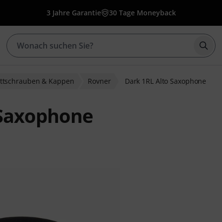
3 Jahre Garantie
30 Tage Moneyback
Such
attschrauben & Kappen
Rovner
Dark 1RL Alto Saxophone
 Saxophone
bewertungen