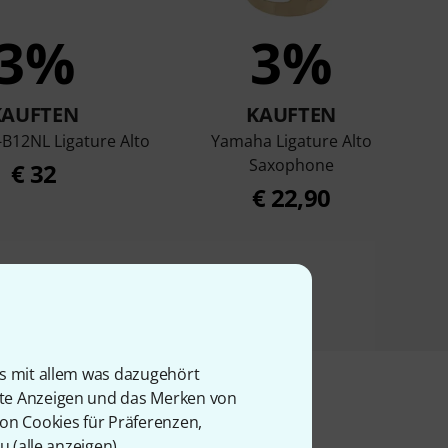
3%
3%
KAUFTEN
KAUFTEN
B12NL Ligature Alto
Yamaha Ligature Alto
Saxophone
€ 32
€ 22,90
is mit allem was dazugehört
rte Anzeigen und das Merken von
von Cookies für Präferenzen,
u (
alle anzeigen
).