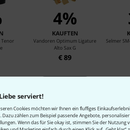
%
4%
N
KAUFTEN
 Tenor
Vandoren Optimum Ligature
Selmer SM-
e
Alto Sax G
€ 89
Vergleichen
Liebe serviert!
seren Cookies möchten wir Ihnen ein fluffiges Einkaufserlebn
n. Dazu zählen zum Beispiel passende Angebote, personalisie
llungen. Wenn das für Sie okay ist, stimmen Sie der Nutzung 
tiken und Marketing einfach durch einen Klick auf „Geht klar“ z