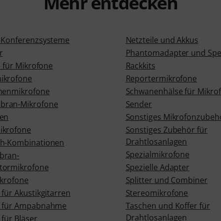
Mehr entdecken
 Konferenzsysteme
Netzteile und Akkus
r
Phantomadapter und Spei
e für Mikrofone
Rackkits
ikrofone
Reportermikrofone
henmikrofone
Schwanenhälse für Mikro
ran-Mikrofone
Sender
gen
Sonstiges Mikrofonzubeh
ikrofone
Sonstiges Zubehör für
Drahtlosanlagen
ch-Kombinationen
Spezialmikrofone
bran-
tormikrofone
Spezielle Adapter
ikrofone
Splitter und Combiner
für Akustikgitarren
Stereomikrofone
e für Ampabnahme
Taschen und Koffer für
Drahtlosanlagen
für Bläser