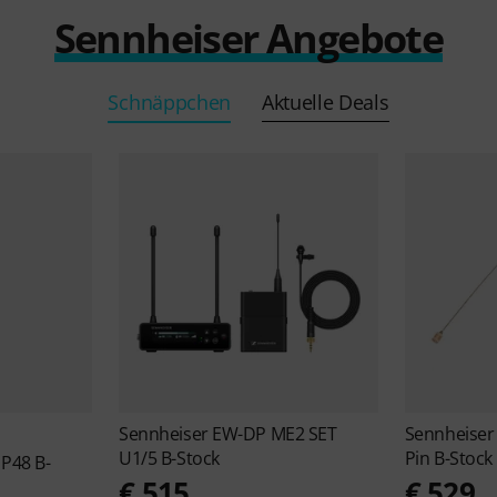
Sennheiser Angebote
Schnäppchen
Aktuelle Deals
Sennheiser
EW-DP ME2 SET
Sennheise
U1/5 B-Stock
Pin B-Stock
P48 B-
€ 515
€ 529