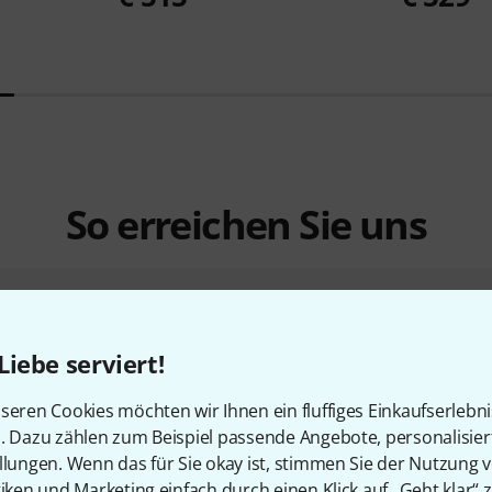
So erreichen Sie uns
Unser Thomann Team Kundenservice steht
Kauf zur Seite.
Liebe serviert!
seren Cookies möchten wir Ihnen ein fluffiges Einkaufserlebn
Kundennummer bereithalten
n. Dazu zählen zum Beispiel passende Angebote, personalisie
llungen. Wenn das für Sie okay ist, stimmen Sie der Nutzung 
tiken und Marketing einfach durch einen Klick auf „Geht klar“ z
Öffnungszeiten