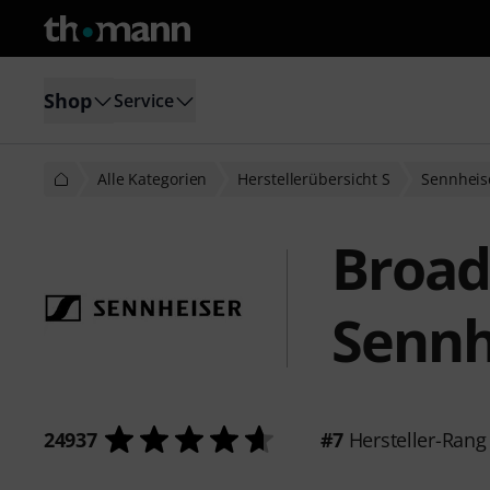
Shop
Service
Alle Kategorien
Herstellerübersicht S
Sennheis
Broad
Sennh
24937
#7
Hersteller-Rang