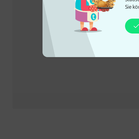
Sie kö
+43-13850157