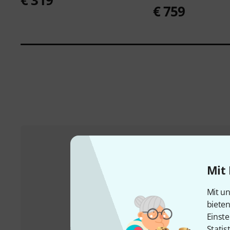
€ 759
Kundenservice
Mit 
Mit un
biete
Einste
Statis