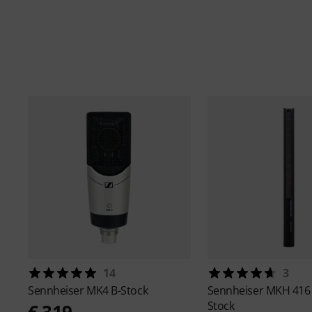
14
3
Sennheiser
MK4 B-Stock
Sennheiser
MKH 416 
Stock
€ 319