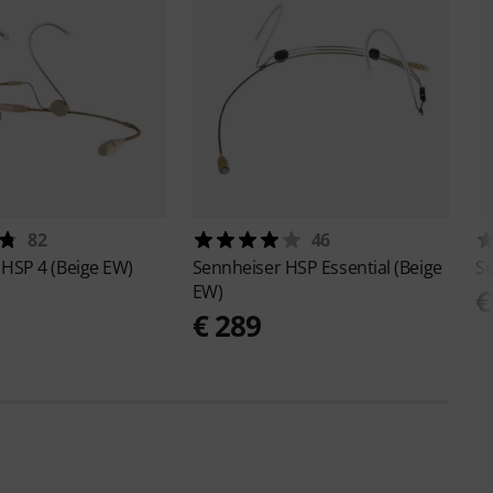
82
46
r
HSP 4 (Beige EW)
Sennheiser
HSP Essential (Beige
S
EW)
€
€ 289