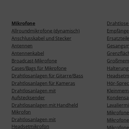
Mikrofone
Drahtlose
Allroundmikrofone (dynamisch)
Empfänge
Anschlusskabel und Stecker
Ersatzteil
Antennen
Gesangsm
Antennenkabel
Grenzfläc
Broadcast-Mikrofone
Großmemb
Cases/Bags für Mikrofone
Halterun
Drahtlosanlagen für Gitarre/Bass
Headsetm
Drahtlosanlagen für Kameras
Hör-Spre
Drahtlosanlagen mit
Kleinmem
Aufstecksender
Kondensa
Drahtlosanlagen mit Handheld
Lavalierm
Mikrofon
Mikrofone 
Drahtlosanlagen mit
Mikrofon
Headsetmikrofon
Mikrofone 