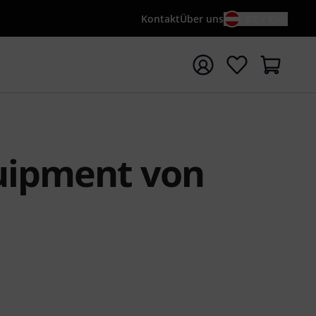
Kontakt
Über uns
DE / €
e mit Suchwort {searchTerm} starten
uipment von