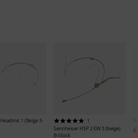
r
Headmic 1 (Beige 3-
S
1
€
Sennheiser
HSP 2 EW 3 (beige)
B-Stock