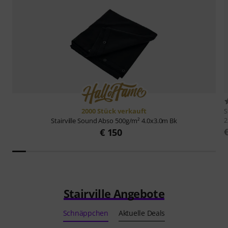
2000 Stück verkauft
S
Stairville
Sound Abso 500g/m² 4.0x3.0m Bk
€ 150
Stairville Angebote
Schnäppchen
Aktuelle Deals