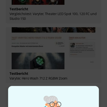
Testbericht
Vergleichstest: Varytec Theater LED Spot 100, 120 FC und
Studio 150
Testbericht
Varytec Hero Wash 712 Z RGBW Zoom