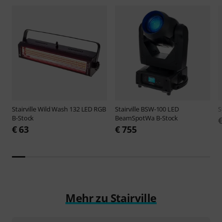
Stairville
Wild Wash 132 LED RGB
Stairville
BSW-100 LED
S
B-Stock
BeamSpotWa B-Stock
€ 63
€ 755
Mehr zu Stairville