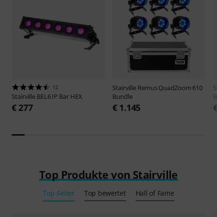
12
Stairville
Remus QuadZoom 610
S
Stairville
BEL6 IP Bar HEX
Bundle
B
€ 277
€ 1.145
Top Produkte von Stairville
Top-Seller
Top bewertet
Hall of Fame