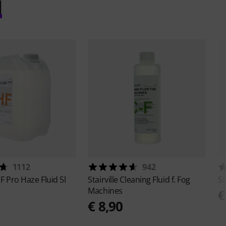
l
1112
942
F Pro Haze Fluid 5l
Stairville
Cleaning Fluid f. Fog
St
Machines
0
€
€ 8,90