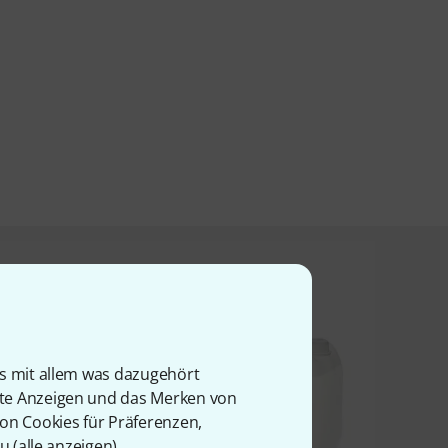
t angesehen haben
is mit allem was dazugehört
rte Anzeigen und das Merken von
von Cookies für Präferenzen,
u (
alle anzeigen
).