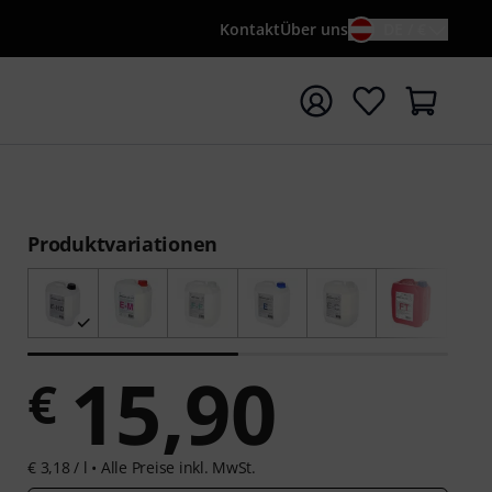
Kontakt
Über uns
DE / €
e mit Suchwort {searchTerm} starten
Produktvariationen
15,90
€
€ 3,18 / l •
Alle Preise inkl. MwSt.