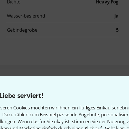
Dichte
Heavy Fog
Wasser-basierend
Ja
Gebindegröße
5
en, die sich dieses Produk
Liebe serviert!
seren Cookies möchten wir Ihnen ein fluffiges Einkaufserlebn
n. Dazu zählen zum Beispiel passende Angebote, personalisie
llungen. Wenn das für Sie okay ist, stimmen Sie der Nutzung 
tiken und Marketing einfach durch einen Klick auf „Geht klar“ z