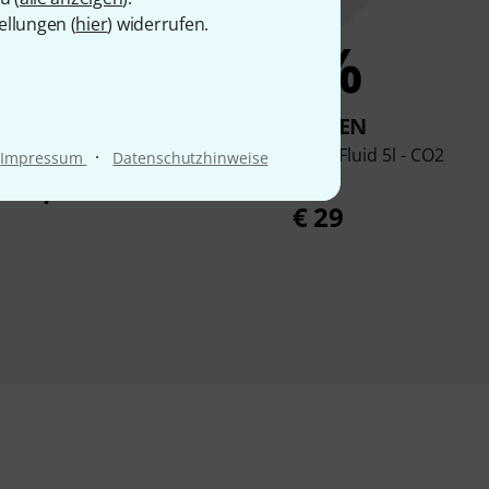
ellungen (
hier
) widerrufen.
7%
4%
KAUFTEN
KAUFTEN
ville E Fluid 5l
Stairville Fast Fog Fluid 5l - CO2
·
Impressum
Datenschutzhinweise
Effect
€ 13,40
€ 29