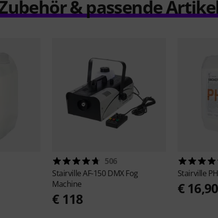
Zubehör & passende Artike
506
Stairville
AF-150 DMX Fog
Stairville
PH
Machine
€ 16,9
€ 118