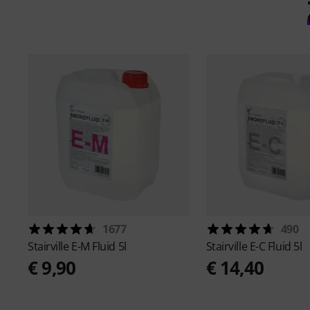
1677
490
Stairville
E-M Fluid 5l
Stairville
E-C Fluid 5l
€ 9,90
€ 14,40