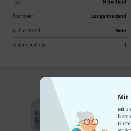
Typ
Nebelfluid
Standzeit
Langanhaltend
Öl-basierend
Nein
Gebindeeinheit
l
Das kauften Kund
Mit 
Mit un
biete
Einste
Statis