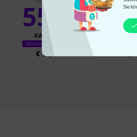
55%
Sie kö
14
KAUFTEN
KAUFTE
Stairville PHF Pro H
GENAU DIESES PRODUKT
€ 15,90
€ 16,9