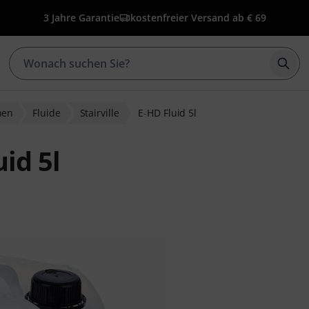
3 Jahre Garantie
kostenfreier Versand ab € 69
Such
nen
Fluide
Stairville
E-HD Fluid 5l
uid 5l
nbewertungen