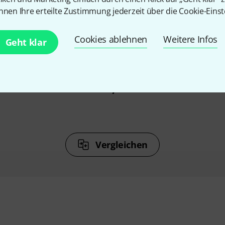
nnen Ihre erteilte Zustimmung jederzeit über die Cookie-Einst
%
7%
Cookies ablehnen
Weitere Infos
Geht klar
N
KAUFTEN
aze Fluid 5l
Stairville E-M Fluid 5l
Stair
0
€ 9,90
Vergleichen