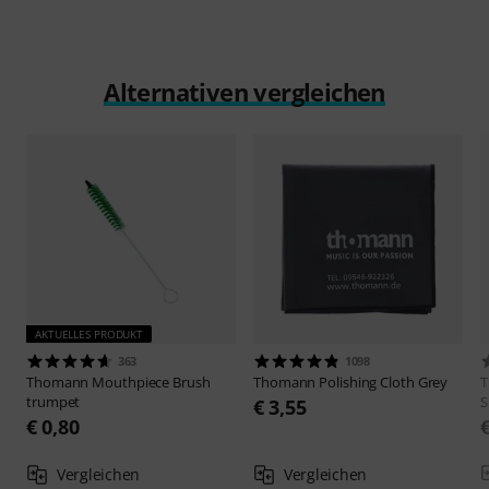
Alternativen vergleichen
AKTUELLES PRODUKT
363
1098
Thomann
Mouthpiece Brush
Thomann
Polishing Cloth Grey
trumpet
S
€ 3,55
€ 0,80
Vergleichen
Vergleichen