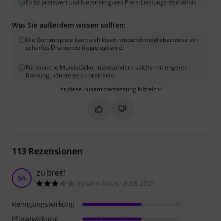
Es ist preiswert und bietet ein gutes Preis-Leistungs-Verhältnis.
Was Sie außerdem wissen sollten:
Die Gummispitze kann sich lösen, wodurch möglicherweise ein
scharfes Drahtende freigelegt wird.
Für manche Mundstücke, insbesondere solche mit engerer
Bohrung, könnte es zu breit sein.
Ist diese Zusammenfassung hilfreich?
Markieren Sie diese Zusammenfassung
Markieren Sie diese Zusammen
113
Rezensionen
zu breit!
SA
Sylvain Altus 18.09.2021
Reinigungswirkung
Pflegewirkung