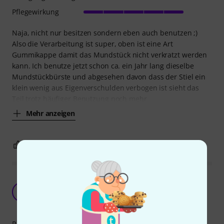
Pflegewirkung
Naja, nicht nur besitzen sondern eben auch benutzen ;)
Also die Verarbeitung ist super, oben ist eine Art
Gummikappe damit das Mundstück nicht verkratzt werden
kann. Ich benutze jetzt schon ca. ein Jahr lang dieselbe
Mundstückbürste und abgesehen davon dass der Stiel ein
klein wenig aus Eigenverschulden verbogen ist sieht das
Teil trotz häufiger Benutzung noch mehr
Mehr anzeigen
1
0
BEWERTUNG MELDEN
Bürste die gut reinigt, aber mit einer
Schwachstelle
UI
U. Ivens 10.01.2020
Reinigungswirkung