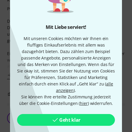
Pflegewirkung
Die Mundstückbürste ist für mich ein Verbrauchsprodukt.
Mit Liebe serviert!
Dennoch sollte sie es ja auch ein paar Reinigungen gut tun
und sie soll sicher sein. Die Reinigungswirkung ist wirklich
Mit unseren Cookies möchten wir Ihnen ein
gut und die Abmessungen der Bürste ist genau richtig.
fluffiges Einkaufserlebnis mit allem was
dazugehört bieten. Dazu zählen zum Beispiel
Einziger Schwachpunkt ist die Spitze. Die ist aus einem eher
passende Angebote, personalisierte Anzeigen
weicheren Plastik und ist direkt beim ersten Benutzen
und das Merken von Einstellungen. Wenn das für
abgegangen.
Sie okay ist, stimmen Sie der Nutzung von Cookies
Mehr anzeigen
für Präferenzen, Statistiken und Marketing
einfach durch einen Klick auf „Geht klar“ zu (
alle
anzeigen
).
0
0
BEWERTUNG MELDEN
Sie können Ihre erteilte Zustimmung jederzeit
über die Cookie-Einstellungen (
hier
) widerrufen.
Geht so - da gibt es bessere!
B
Geht klar
Blasius_2845269 12.02.2020