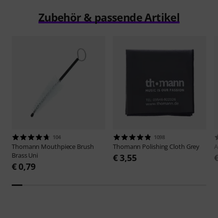
Zubehör & passende Artikel
104
1098
Thomann
Mouthpiece Brush
Thomann
Polishing Cloth Grey
A
Brass Uni
€ 3,55
€ 0,79