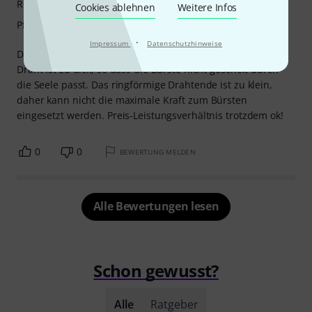
Reinigungswirkung
Cookies ablehnen
Weitere Infos
Pflegewirkung
·
Impressum
Datenschutzhinweise
Die Borsten könnten etwas härter und dichter sein. Der
Draht ist zu dick, so dass die Bürste nicht gescheit durch
die Seele passt. Das ringförmige Drahtende ist zu klein,
daher kann nicht die maximale Kraft zum Bürsten
eingesetzt werden. Preis-Leistungsverhältnis trotzdem ok!
0
0
BEWERTUNG MELDEN
Alle Bewertungen lesen
Schon gewusst?
Alle
Ratgeber