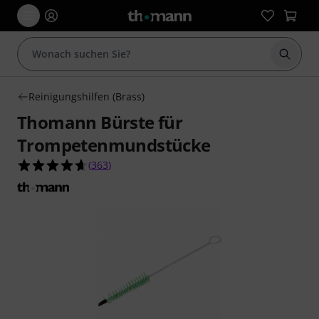
Suche 
Reinigungshilfen (Brass)
Thomann Bürste für
Trompetenmundstücke
4.6 von 5 Sternen aus 363 Kundenbewertungen
(
363
)