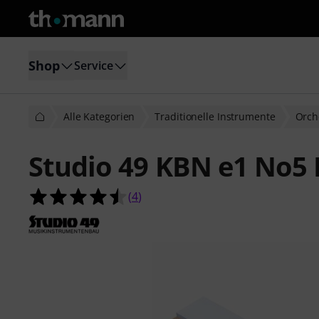
Shop
Service
Alle Kategorien
Traditionelle Instrumente
Orch
Studio 49 KBN e1 No5 
4.5 von 5 Sternen aus 4 Kundenbe
(
4
)