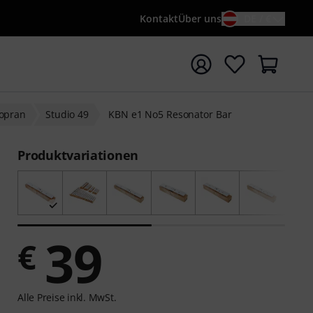
Kontakt
Über uns
DE / €
e mit Suchwort {searchTerm} starten
Sopran
Studio 49
KBN e1 No5 Resonator Bar
Produktvariationen
39
€
Alle Preise inkl. MwSt.