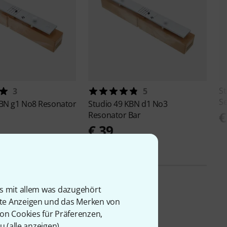
St
3
5
Se
BN g1 No8 Resonator
Studio 49
KBN d1 No3
€
Resonator Bar
€ 39
is mit allem was dazugehört
rte Anzeigen und das Merken von
von Cookies für Präferenzen,
u (
alle anzeigen
).