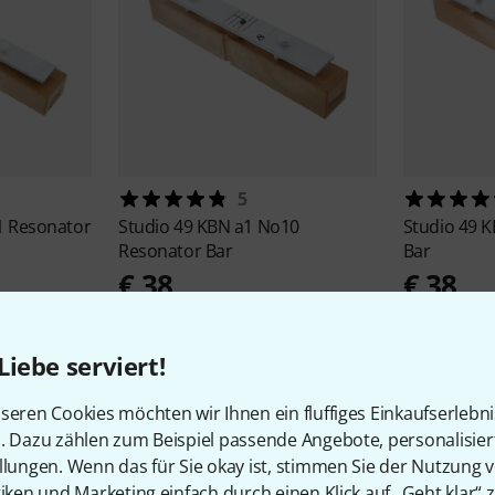
5
1 Resonator
Studio 49
KBN a1 No10
Studio 49
K
Resonator Bar
Bar
€ 38
€ 38
Liebe serviert!
seren Cookies möchten wir Ihnen ein fluffiges Einkaufserlebn
n. Dazu zählen zum Beispiel passende Angebote, personalisie
llungen. Wenn das für Sie okay ist, stimmen Sie der Nutzung 
4
Kundenbewertungen
tiken und Marketing einfach durch einen Klick auf „Geht klar“ z