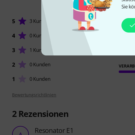
Sie kö
5
3 Kunden
4
0 Kunden
SOUND
3
1 Kunde
2
0 Kunden
VERARB
1
0 Kunden
Bewertungsrichtlinien
2
Rezensionen
Resonator E1
A