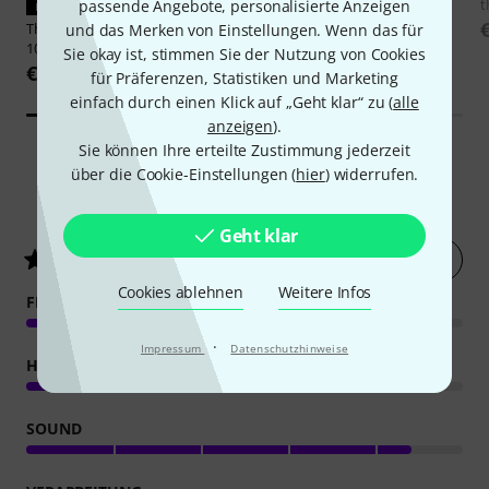
t
passende Angebote, personalisierte Anzeigen
PASST GARANTIERT
PASST GARANTIERT
Thomann
Cover tb pro Achat
the box pro
Achat 108 Sub
und das Merken von Einstellungen. Wenn das für
108 Sub A
Bracket
Sie okay ist, stimmen Sie der Nutzung von Cookies
€ 29
€ 19,90
für Präferenzen, Statistiken und Marketing
einfach durch einen Klick auf „Geht klar“ zu (
alle
anzeigen
).
Sie können Ihre erteilte Zustimmung jederzeit
über die Cookie-Einstellungen (
hier
) widerrufen.
356
Kundenbewertungen
Geht klar
Jetzt bewerten
4.6
/ 5
Cookies ablehnen
Weitere Infos
FEATURES
·
Impressum
Datenschutzhinweise
HANDLING
SOUND