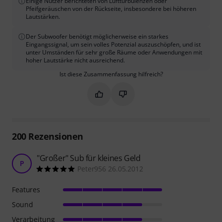
Einige Nutzer berichteten von Luftturbulenzen oder
Pfeifgeräuschen von der Rückseite, insbesondere bei höheren
Lautstärken.
Der Subwoofer benötigt möglicherweise ein starkes
Eingangssignal, um sein volles Potenzial auszuschöpfen, und ist
unter Umständen für sehr große Räume oder Anwendungen mit
hoher Lautstärke nicht ausreichend.
Ist diese Zusammenfassung hilfreich?
Markieren Sie diese Zusammenfassung
Markieren Sie diese Zusammen
200
Rezensionen
"Großer" Sub für kleines Geld
P
Peter956 26.05.2012
Features
Sound
Verarbeitung