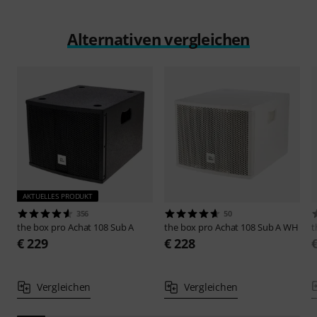
Alternativen vergleichen
AKTUELLES PRODUKT
356
50
the box pro
Achat 108 Sub A
the box pro
Achat 108 Sub A WH
t
€ 229
€ 228
Vergleichen
Vergleichen