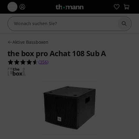
Suche 
Aktive Bassboxen
the box pro Achat 108 Sub A
4.6 von 5 Sternen aus 356 Kundenbewertungen
(
356
)