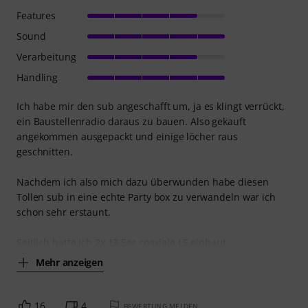
Features
Sound
Verarbeitung
Handling
Ich habe mir den sub angeschafft um, ja es klingt verrückt,
ein Baustellenradio daraus zu bauen. Also gekauft
angekommen ausgepackt und einige löcher raus
geschnitten.
Nachdem ich also mich dazu überwunden habe diesen
Tollen sub in eine echte Party box zu verwandeln war ich
schon sehr erstaunt.
Seitlich hatte ich 2x 13,5er coaxiale LS einbaut
Mehr anzeigen
16
4
BEWERTUNG MELDEN