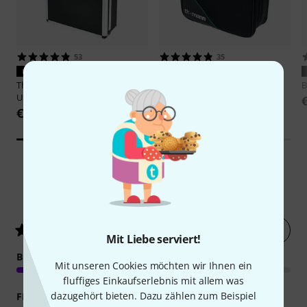
53
35
PASST GARANTIERT
PASST GARANTIERT
Thomann
Mix Case 802
Thomann
Bag Behringer Xenyx
B
USB/1002 FX USB
X1204 USB
€ 55
€ 35
122
Kundenbewertungen
Jetzt bewerten
4.4
/ 5
Mit Liebe serviert!
BEDIENUNG
Mit unseren Cookies möchten wir Ihnen ein
fluffiges Einkaufserlebnis mit allem was
dazugehört bieten. Dazu zählen zum Beispiel
FEATURES