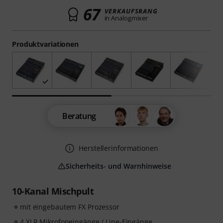
67
VERKAUFSRANG
in Analogmixer
Produktvariationen
Beratung
Herstellerinformationen
Sicherheits- und Warnhinweise
10-Kanal Mischpult
mit eingebautem FX Prozessor
4 XLR Mikrofoneingänge / Line-Eingänge