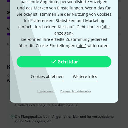
passende Angebote, personalisierte Anzeigen
und das Merken von Einstellungen. Wenn das für
SOUND
Sie okay ist, stimmen Sie der Nutzung von Cookies
für Präferenzen, Statistiken und Marketing
einfach durch einen Klick auf „Geht klar“ zu (
alle
VERARBEITUNG
anzeigen
).
Sie können Ihre erteilte Zustimmung jederzeit
Bewertungsrichtlinien
über die Cookie-Einstellungen (
hier
) widerrufen.
Geht klar
Kundenrezensionen im Überblick
Aus echten Käuferbewertungen, zusammengefasst durch KI
Cookies ablehnen
Weitere Infos
Was Käufern gefiel:
Der Mixer bietet ein ausgezeichnetes Preis-Leistungs-Verhältnis.
·
Impressum
Datenschutzhinweise
Es zeichnet sich durch eine robuste Bauqualität und für seine
Größe durch eine gute Ausstattung aus.
Die Klangqualität ist im Allgemeinen klar und für verschiedene
kleine Setups geeignet.