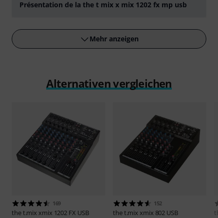
Présentation de la the t mix x mix 1202 fx mp usb
abspielen
Mehr anzeigen
Alternativen vergleichen
169
152
the t.mix
xmix 1202 FX USB
the t.mix
xmix 802 USB
t