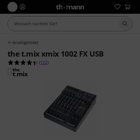
Suche 
Analogmixer
the t.mix xmix 1002 FX USB
4.4 von 5 Sternen aus 122 Kundenbewertungen
(
122
)