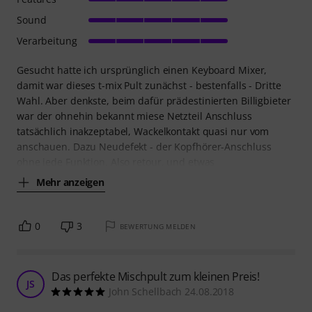
Sound
Verarbeitung
Gesucht hatte ich ursprünglich einen Keyboard Mixer,
damit war dieses t-mix Pult zunächst - bestenfalls - Dritte
Wahl. Aber denkste, beim dafür prädestinierten Billigbieter
war der ohnehin bekannt miese Netzteil Anschluss
tatsächlich inakzeptabel, Wackelkontakt quasi nur vom
anschauen. Dazu Neudefekt - der Kopfhörer-Anschluss
ohne jede Funktion. Also retour, und etwas
Mehr anzeigen
0
3
BEWERTUNG MELDEN
Das perfekte Mischpult zum kleinen Preis!
JS
John Schellbach 24.08.2018