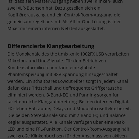
ist, dass sein Master-Ausgang neben zwei Klinken- auch
zwei XLR-Buchsen hat. Dazu gesellen sich ein
Kopfhörerausgang und ein Control-Room-Ausgang, die
gemeinsam regelbar sind. Als All-In-One-Lösung ist der
Mixer mit einem internen Netzteil ausgestattet.
Differenzierte Klangbearbeitung
Die Monokanäle des the t.mix xmix 1002FX USB verarbeiten
Mikrofon- und Line-Signale. Für den Betrieb von
Kondensatormikrofonen kann eine globale
Phantomspeisung mit 48V-Spannung hinzugeschaltet
werden. Ein schaltbares Lowcut-Filter sorgt in jedem Kanal
dafür, dass Trittschall und tieffrequente Griffgeräusche
eliminiert werden. 3-Band-EQ und Panning sorgen für
facettenreiche Klangaufbereitung. Bei den internen Digital-
FX stehen Hallräume, Delays und Modulationseffekte bereit.
Die beiden Stereokanäle sind mit 2-Band-EQ und Balance-
Regler ausgestattet. Alle Kanäle verfügen über eine Peak-
LED und eine PFL-Funktion. Der Control-Room-Ausgang hält
zwei große Klinkenbuchsen für den Anschluss von aktiven