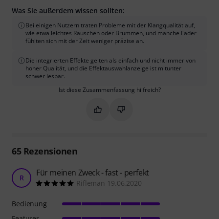
Was Sie außerdem wissen sollten:
Bei einigen Nutzern traten Probleme mit der Klangqualität auf,
wie etwa leichtes Rauschen oder Brummen, und manche Fader
fühlten sich mit der Zeit weniger präzise an.
Die integrierten Effekte gelten als einfach und nicht immer von
hoher Qualität, und die Effektauswahlanzeige ist mitunter
schwer lesbar.
Ist diese Zusammenfassung hilfreich?
Markieren Sie diese Zusammenfassung
Markieren Sie diese Zusammen
65
Rezensionen
Für meinen Zweck - fast - perfekt
R
Rifleman 19.06.2020
Bedienung
Features